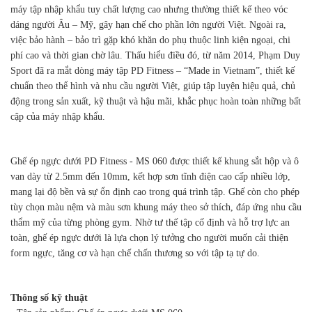
máy tập nhập khẩu tuy chất lượng cao nhưng thường thiết kế theo vóc
dáng người Âu – Mỹ, gây hạn chế cho phần lớn người Việt. Ngoài ra,
việc bảo hành – bảo trì gặp khó khăn do phụ thuộc linh kiện ngoại, chi
phí cao và thời gian chờ lâu. Thấu hiểu điều đó, từ năm 2014, Phạm Duy
Sport đã ra mắt dòng máy tập PD Fitness – “Made in Vietnam”, thiết kế
chuẩn theo thể hình và nhu cầu người Việt, giúp tập luyện hiệu quả, chủ
động trong sản xuất, kỹ thuật và hậu mãi, khắc phục hoàn toàn những bất
cập của máy nhập khẩu.
Ghế ép ngực dưới PD Fitness - MS 060 được thiết kế khung sắt hộp và ô
van dày từ 2.5mm đến 10mm, kết hợp sơn tĩnh điện cao cấp nhiều lớp,
mang lại độ bền và sự ổn định cao trong quá trình tập. Ghế còn cho phép
tùy chọn màu nệm và màu sơn khung máy theo sở thích, đáp ứng nhu cầu
thẩm mỹ của từng phòng gym. Nhờ tư thế tập cố định và hỗ trợ lực an
toàn, ghế ép ngực dưới là lựa chọn lý tưởng cho người muốn cải thiện
form ngực, tăng cơ và hạn chế chấn thương so với tập tạ tự do.
Thông số kỹ thuật