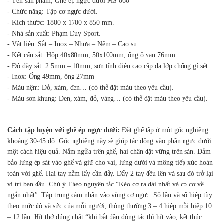
- Tên sản phẩm; Ghế ép ngực dưới MS 060
- Chức năng: Tập cơ ngực dưới.
- Kích thước: 1800 x 1700 x 850 mm.
- Nhà sản xuất: Phạm Duy Sport.
- Vật liệu: Sắt – Inox – Nhựa – Nệm – Cao su…
- Kết cấu sắt: Hộp 40x80mm, 50x100mm, ống ô van 76mm.
- Độ dày sắt: 2.5mm – 10mm, sơn tĩnh điện cao cấp đa lớp chống gỉ sét.
- Inox: Ống 49mm, ống 27mm
- Màu nệm: Đỏ, xám, đen… (có thể đặt màu theo yêu cầu).
- Màu sơn khung: Đen, xám, đỏ, vàng… (có thể đặt màu theo yêu cầu).
Cách tập luyện với ghế ép ngực dưới:
Đặt ghế tập ở một góc nghiêng
khoảng 30-45 độ. Góc nghiêng này sẽ giúp tác động vào phần ngực dưới
một cách hiệu quả. Nằm ngửa trên ghế, hai chân đặt vững trên sàn. Đảm
bảo lưng ép sát vào ghế và giữ cho vai, lưng dưới và mông tiếp xúc hoàn
toàn với ghế. Hai tay nắm lấy cần đẩy. Đẩy 2 tay đều lên và sau đó trở lại
vị trí ban đầu. Chú ý Theo nguyên tắc “Kéo cơ ra dài nhất và co cơ về
ngắn nhất”. Tập trung cảm nhận vào vùng cơ ngực. Số lần và số hiệp tùy
theo mức độ và sức của mỗi người, thông thường 3 – 4 hiệp mỗi hiệp 10
– 12 lần. Hít thở đúng nhất “khi bắt đầu động tác thì hít vào, kết thúc