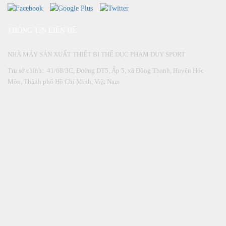
THÔNG TIN LIÊN HỆ
NHÀ MÁY SẢN XUẤT THIẾT BỊ THỂ DỤC PHẠM DUY SPORT
Trụ sở chính: 41/68/3C, Đường DT5, Ấp 5, xã Đông Thạnh, Huyện Hóc
Môn, Thành phố Hồ Chí Minh, Việt Nam