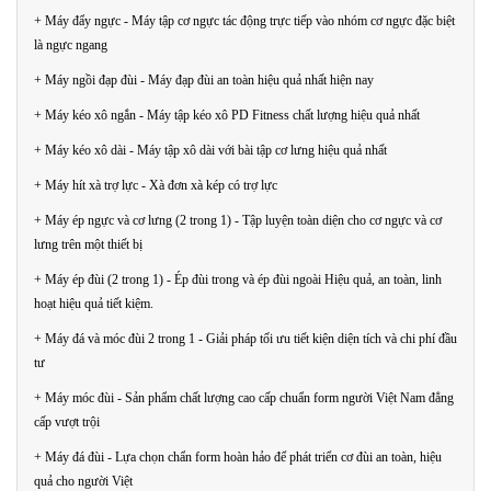
+ Máy đẩy ngực - Máy tập cơ ngực tác động trực tiếp vào nhóm cơ ngực đặc biệt
là ngực ngang
+ Máy ngồi đạp đùi - Máy đạp đùi an toàn hiệu quả nhất hiện nay
+ Máy kéo xô ngắn - Máy tập kéo xô PD Fitness chất lượng hiệu quả nhất
+ Máy kéo xô dài - Máy tập xô dài với bài tập cơ lưng hiệu quả nhất
+ Máy hít xà trợ lực - Xà đơn xà kép có trợ lực
+ Máy ép ngực và cơ lưng (2 trong 1) - Tập luyện toàn diện cho cơ ngực và cơ
lưng trên một thiết bị
+ Máy ép đùi (2 trong 1) - Ép đùi trong và ép đùi ngoài Hiệu quả, an toàn, linh
hoạt hiệu quả tiết kiệm.
+ Máy đá và móc đùi 2 trong 1 - Giải pháp tối ưu tiết kiện diện tích và chi phí đầu
tư
+ Máy móc đùi - Sản phẩm chất lượng cao cấp chuẩn form người Việt Nam đẳng
cấp vượt trội
+ Máy đá đùi - Lựa chọn chẩn form hoàn hảo để phát triển cơ đùi an toàn, hiệu
quả cho người Việt