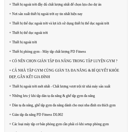
+ Thiết bị ngoài trời đầy đủ chất lượng nhất để chọn lựa cho dự án
+ Nơi sản xuất thiết bị ngoài trời uy tin nhất hiện nay
+ Thiết bị thể dục ngoài trời và lợi ích sử dụng thiết bị thể dục ngoài trời
+ Thiết bị thể dục ngoài trời
+ Thiết bị ngoài trời
+ Thiết bị phòng gym - Máy tập chất lượng PD Fitness
+ CÓ NÊN CHỌN GIÀN TẬP ĐA NĂNG TRONG TẬP LUYỆN GYM ?
+ CẢ NHÀ TẬP GYM CÙNG GIÀN TẠ ĐA NĂNG & BÍ QUYẾT KHỎE
ĐẸP, GẮN KẾT GIA ĐÌNH
+ Thiết bị ngoài trời mới nhất - Chất lượng vượt trội từ nhà máy sản xuất
+ Những lưu ý khi tập dàn tạ đa năng & ghế tập gym đa năng
+ Dàn tạ đa năng, ghế tập gym đa năng dành cho mọi nha đình ưa thích gym
+ Giàn tập đa năng PD Fitness DL002
+ Các loại máy tập cơ bản phòng gym cần phải có khi setup phòng gym