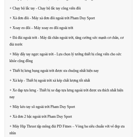
+ Chạy bộ lắc tay - Chạy bộ lắc tay công viên đôi
+ Xà đơn đôi - Máy xà đơn đôi ngoài trời Pham Duy Sport
+ Xoay eo đôi – Máy xoay eo đôi ngoài trời
+ Đá đùi ngoài trời - Máy đá chân ngoài trời, tăng cường sức mạnh cơ chân, cơ
đùi trước
+ Máy đẩy tay ngực ngoài trời - Lựa chọn lý tưởng thiết bị công viên cho sức
khỏe cộng đồng
+ Thiết bị lưng bụng ngoài trời được ưa chuộng nhất hiện nay
+ Xà kép - Thiết bị ngoài trời xà kép chất lượng tốt nhất
+ Xe đạp tựa lưng - Thiết bị xe đạp tựa lưng ngoài trời được ưa thích nhất hiện
nay
+ Máy kéo tay sô ngoài trời Pham Duy Sport
+ Xà đơn 2 bậc ngoài trời Pham Duy Sport
+ Máy Hip Thrust tập mông đùi PD Fitnes – Vòng ba siêu chuẩn với vẻ đẹp ưa
nhìn