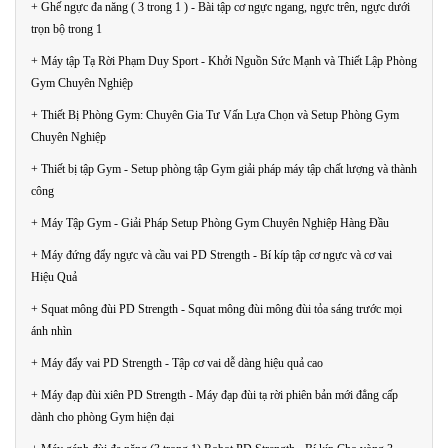
+ Ghế ngực đa năng ( 3 trong 1 ) - Bài tập cơ ngực ngang, ngực trên, ngực dưới
trọn bộ trong 1
+ Máy tập Tạ Rời Phạm Duy Sport - Khởi Nguồn Sức Mạnh và Thiết Lập Phòng
Gym Chuyên Nghiệp
+ Thiết Bị Phòng Gym: Chuyên Gia Tư Vấn Lựa Chọn và Setup Phòng Gym
Chuyên Nghiệp
+ Thiết bị tập Gym - Setup phòng tập Gym giải pháp máy tập chất lượng và thành
công
+ Máy Tập Gym - Giải Pháp Setup Phòng Gym Chuyên Nghiệp Hàng Đầu
+ Máy đứng đẩy ngực và cầu vai PD Strength - Bí kíp tập cơ ngực và cơ vai
Hiệu Quả
+ Squat mông đùi PD Strength - Squat mông đùi mông đùi tỏa sáng trước mọi
ánh nhìn
+ Máy đẩy vai PD Strength - Tập cơ vai dễ dàng hiệu quả cao
+ Máy đạp đùi xiên PD Strength - Máy đạp đùi tạ rời phiên bản mới đẳng cấp
dành cho phòng Gym hiện đại