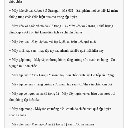
chắc chắn
+ Máy kéo sô dài Robot PD Strength - MS 031 - Sản phẩm mới có thiết kế mâm
chống rung chắc chắn hiệu quả cao trong tập luyện
+ Máy kéo xô ngắn và xô dài ( 2 trong 1 ) - Máy kéo xô 2 trong 1 chất lượng
đẳng cấp vượt trội, tiết kiệm diện tích và chi phí đầu tư
+ Máy bay vai - Máy tập bay vai tập luyện an toàn hiệu quả nhất
+ Máy nhấn tay sau - máy tập tay sau nhanh và hiệu quá nhất hiện nay
+ Máy gập bụng - Máy tập cơ bựng hỗ trợ tăng cường sức mạnh cơ bụng - Cơ
bụng 6 múi săn chắc
+ Máy tập tay trước - Tăng sức mạnh tay. Săn chắc cánh tay. Cơ bắp ấn tượng
+ Máy tập tay sau - Tăng cường sức mạnh tay sau - Cơ thể săn chắc, cân đối
+ Máy tập cơ ngực và vai (3 trong 1) - Máy đẩy ngực và vai hiệu quả vượt trội
cho phòng tập hiện đại
+ Máy đạp mông - Máy tập cơ mông điều chỉnh đa chiều hiệu quả tập luyện
nhanh chóng
+ Máy đẩy vai - Máy tập cơ vai (2 trong 1) vai trước và vai sau