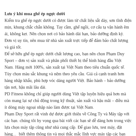
Lưu ý khi mua ghế ép ngực dưới
Kiểm tra ghế ép ngực dưới có được làm từ chất liệu sắt dày, sơn tĩnh điện
mịn, khung chắc chắn không. Tay cầm, ghế ngồi, cơ cấu tạ vận hành êm
ái, không kẹt. Nên chọn nơi có bảo hành dài hạn, bảo dưỡng định kỳ.
Đơn vị uy tín, nên mua từ nhà sản xuất trực tiếp để đảm bảo chất lượng
và giá tốt.
Để sở hữu ghế ép ngực dưới chất lượng cao, bạn nên chọn Phạm Duy
Sport – đơn vị sản xuất và phân phối thiết bị thể hình hàng đầu Việt
Nam. Hàng mới 100%, sản xuất tại Việt Nam theo tiêu chuẩn quốc tế.
Tùy chọn màu sắc khung và nệm theo yêu cầu. Giá cả cạnh tranh hơn
hàng nhập khẩu, phù hợp vóc dáng người Việt. Bảo hành – bảo dưỡng
tận nơi, hậu mãi lâu dài.
PD Fitness không chỉ giúp người dùng Việt tập luyện hiệu quả hơn mà
còn mang lại sự chủ động trong kỹ thuật, sản xuất và hậu mãi – điều mà
ít dòng máy ngoại nhập nào làm được tại Việt Nam.
Phạm Duy Sport rất vinh dự được giới thiệu về Công Ty và Máy tập với
các bạn. chúng tôi hy vọng qua bài viết các bạn sẽ dễ dàng hơn trong việc
lựa chọn máy tập cũng như nhà cung cấp. Để giao lưu, test máy, đặt
hàng... biết thêm thông tin và mọi thắc mắc lĩnh vực máy tập các bạn