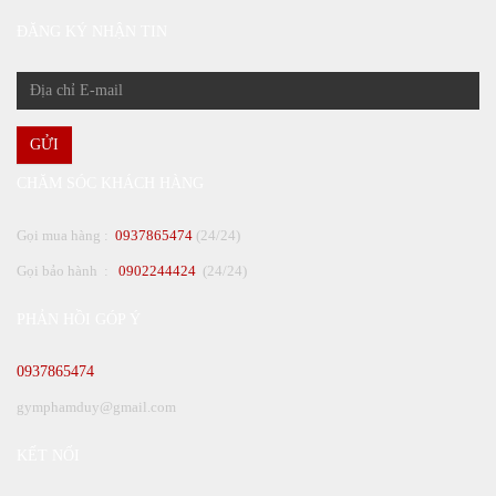
ĐĂNG KÝ NHẬN TIN
GỬI
CHĂM SÓC KHÁCH HÀNG
Gọi mua hàng :
0937865474
(24/24)
Gọi bảo hành :
0902244424
(24/24)
PHẢN HỒI GÓP Ý
0937865474
gymphamduy@gmail.com
KẾT NỐI