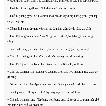
+ Hướng Dẫn Chọn Giàn Tập Gym Đa Năng Phù Hợp & Các Bài Tập Hiệu Quả
+ Thiết bị thể dục ngoài trời - Nơi khởi nguồn cho sức mạnh
+ Thiết bị phòng gym - Sự lựa chọn hoàn hảo để xây dựng không gian luyện tập
chuyên nghiệp
+ Cả gia đình cùng tập gym với giàn tập đa năng, giàn tập đa năng gia đình
+ Thiết Bị Công Viên - Giải Pháp Nâng Cao Chất Lượng Không Gian Công
Cộng
+ Giàn tạ đa năng gia đình - Khám phá các bài tập trong giàn tập đa năng
+ Giàn tập đa năng tại nhà - Các bài tập Gym cùng giàn tập đa năng
+ Thiết Bị Ngoài Trời - Giải Pháp Nâng Cao Sức Khỏe Cộng Đồng
+ Giàn tập Gym tại nhà - Lợi ích và cách lựa chọn phù hợp nhất khi mua giàn tập
đa năng
+ Đá bụng trợ lực - Bài tập cơ bụng vô cùng dễ dàng và hiệu quả nhờ có trợ lực
+ Ghế tập eo và cơ lưng - Chất lượng đẳng cấp hiệu quả vượt trội
+ Ghế gập bụng đa năng - Tập bụng trên, bụng dưới và eo tất cả có trong một ghế
gập bụng hiệu quả tập luyện cao