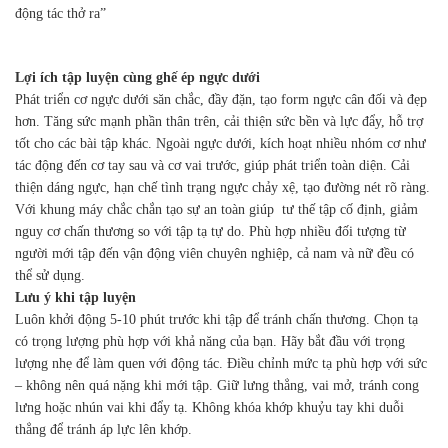
động tác thở ra”
Lợi ích tập luyện cùng ghế ép ngực dưới
Phát triển cơ ngực dưới săn chắc, đầy đặn, tạo form ngực cân đối và đẹp
hơn. Tăng sức mạnh phần thân trên, cải thiện sức bền và lực đẩy, hỗ trợ
tốt cho các bài tập khác. Ngoài ngực dưới, kích hoạt nhiều nhóm cơ như
tác động đến cơ tay sau và cơ vai trước, giúp phát triển toàn diện. Cải
thiện dáng ngực, hạn chế tình trạng ngực chảy xệ, tạo đường nét rõ ràng.
Với khung máy chắc chắn tạo sự an toàn giúp tư thế tập cố định, giảm
nguy cơ chấn thương so với tập tạ tự do. Phù hợp nhiều đối tượng từ
người mới tập đến vận động viên chuyên nghiệp, cả nam và nữ đều có
thể sử dụng.
Lưu ý khi tập luyện
Luôn khởi động 5-10 phút trước khi tập để tránh chấn thương. Chọn tạ
có trọng lượng phù hợp với khả năng của bạn. Hãy bắt đầu với trọng
lượng nhẹ để làm quen với động tác. Điều chỉnh mức tạ phù hợp với sức
– không nên quá nặng khi mới tập. Giữ lưng thẳng, vai mở, tránh cong
lưng hoặc nhún vai khi đẩy tạ. Không khóa khớp khuỷu tay khi duỗi
thẳng để tránh áp lực lên khớp.