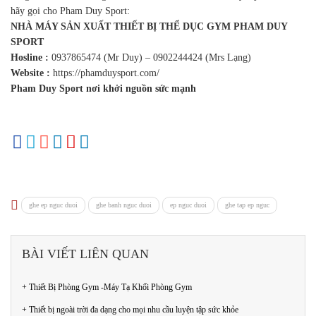
hãy gọi cho Pham Duy Sport:
NHÀ MÁY SẢN XUẤT THIẾT BỊ THỂ DỤC GYM PHAM DUY
SPORT
Hosline :
0937865474 (Mr Duy) – 0902244424 (Mrs Lạng)
Website :
https://phamduysport.com/
Pham Duy Sport nơi khởi nguồn sức mạnh
ghe ep nguc duoi
ghe banh nguc duoi
ep nguc duoi
ghe tap ep nguc
BÀI VIẾT LIÊN QUAN
+ Thiết Bị Phòng Gym -Máy Tạ Khối Phòng Gym
+ Thiết bị ngoài trời đa dạng cho mọi nhu cầu luyện tập sức khỏe