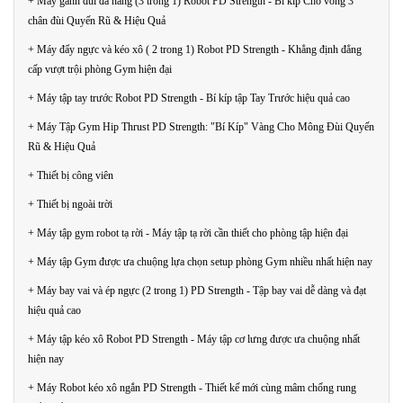
+ Máy gánh đùi đa năng (3 trong 1) Robot PD Strength - Bí kíp Cho vòng 3
chân đùi Quyến Rũ & Hiệu Quả
+ Máy đẩy ngực và kéo xô ( 2 trong 1) Robot PD Strength - Khẳng định đẳng
cấp vượt trội phòng Gym hiện đại
+ Máy tập tay trước Robot PD Strength - Bí kíp tập Tay Trước hiệu quả cao
+ Máy Tập Gym Hip Thrust PD Strength: "Bí Kíp" Vàng Cho Mông Đùi Quyến
Rũ & Hiệu Quả
+ Thiết bị công viên
+ Thiết bị ngoài trời
+ Máy tập gym robot tạ rời - Máy tập tạ rời cần thiết cho phòng tập hiện đại
+ Máy tập Gym được ưa chuộng lựa chọn setup phòng Gym nhiều nhất hiện nay
+ Máy bay vai và ép ngực (2 trong 1) PD Strength - Tập bay vai dễ dàng và đạt
hiệu quả cao
+ Máy tập kéo xô Robot PD Strength - Máy tập cơ lưng được ưa chuộng nhất
hiện nay
+ Máy Robot kéo xô ngắn PD Strength - Thiết kế mới cùng mâm chống rung