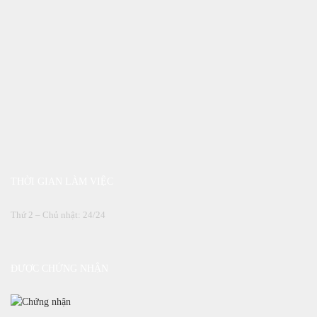
THỜI GIAN LÀM VIỆC
Thứ 2 – Chủ nhật: 24/24
ĐƯỢC CHỨNG NHẬN