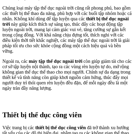
Chủng loại máy tập thể dục ngoài trời cũng rất phong phú, bao gồm
các thiết bị thể thao đa năng, phù hợp với các buổi tập nhóm hoặc cá
nhân. Không khí dùng để tập luyện qua các
thiết bị thể dục ngoài
trời
này giúp kích thích sự sáng tạo, thúc đẩy các hoạt động tập
luyện ngoài trời, mang lại cảm giác vui vẻ, tăng cường sự gắn kết
trong cộng đồng. Với khả năng chịu đựng tốt, thích nghi với các
điều kiện thời tiết khắc nghiệt, các máy tập thể dục ngoài trời là giải
pháp tối ưu cho sức khỏe cộng đồng một cách hiệu quả và bền
vững.
Ngoài ra, các
máy tập thể dục ngoài trời
còn giúp giảm tải cho các
cơ sở tập luyện nội thành, tạo ra các vùng rèn luyện tự do, mở rộng
không gian thể dục thể thao cho mọi người. Chính sự đa dạng trong
thiết kế và tính năng còn giúp khơi nguồn cảm hứng, thúc đẩy mọi
người duy trì thói quen rèn luyện đều đặn, để mỗi ngày đều là một
ngày tràn đầy năng lượng.
Thiết bị thể dục công viên
Việc trang bị các
thiết bị thể dục công viên
đã trở thành xu hướng
tất yếu của các đô thị hiện đại, nhằm tạo ra các không gian thể thao