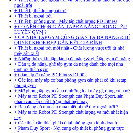
ngoài trời
+ Thiết bị thể dục ngoài trời
+ Thiết bị ngoài trời
+ Thiết bị phòng gym - Máy tập chất lượng PD Fitness
+ CÓ NÊN CHỌN GIÀN TẬP ĐA NĂNG TRONG TẬP
LUYỆN GYM ?
+ CẢ NHÀ TẬP GYM CÙNG GIÀN TẠ ĐA NĂNG & BÍ
QUYẾT KHỎE ĐẸP, GẮN KẾT GIA ĐÌNH
+ Thiết bị ngoài trời mới nhất - Chất lượng vượt trội từ nhà
máy sản xuất
+ Những lưu ý khi tập dàn tạ đa năng & ghế tập gym đa năng
+ Dàn tạ đa năng, ghế tập gym đa năng dành cho mọi nha
đình ưa thích gym
+ Giàn tập đa năng PD Fitness DL002
+ Các loại máy tập cơ bản phòng gym cần phải có khi setup
phòng gym
+ Mở phòng tập gym cần có những loại máy gì, dụng cụ nào?
+ Máy tạ rời Robot PD Strength của Phạm Duy Sport, sản
phẩm cao cấp chất lượng nhất hiện nay
+ Bạn đang có nhu cầu mua thiết bị thể dục ngoài trời ?
+ Máy tạ rời Robot PD Strength chất lượng và mới nhất hiện
nay
+ Các thiết cần thiết phải có tại phòng gym kinh doanh
+ Pham Duy Sport - Nơi cung cấp thiết bị phòng gym trực