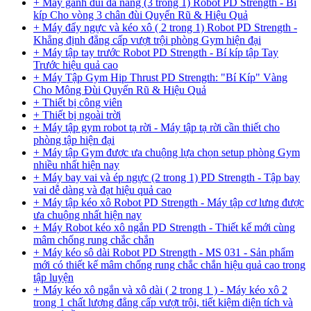
+ Máy gánh đùi đa năng (3 trong 1) Robot PD Strength - Bí
kíp Cho vòng 3 chân đùi Quyến Rũ & Hiệu Quả
+ Máy đẩy ngực và kéo xô ( 2 trong 1) Robot PD Strength -
Khẳng định đẳng cấp vượt trội phòng Gym hiện đại
+ Máy tập tay trước Robot PD Strength - Bí kíp tập Tay
Trước hiệu quả cao
+ Máy Tập Gym Hip Thrust PD Strength: "Bí Kíp" Vàng
Cho Mông Đùi Quyến Rũ & Hiệu Quả
+ Thiết bị công viên
+ Thiết bị ngoài trời
+ Máy tập gym robot tạ rời - Máy tập tạ rời cần thiết cho
phòng tập hiện đại
+ Máy tập Gym được ưa chuộng lựa chọn setup phòng Gym
nhiều nhất hiện nay
+ Máy bay vai và ép ngực (2 trong 1) PD Strength - Tập bay
vai dễ dàng và đạt hiệu quả cao
+ Máy tập kéo xô Robot PD Strength - Máy tập cơ lưng được
ưa chuộng nhất hiện nay
+ Máy Robot kéo xô ngắn PD Strength - Thiết kế mới cùng
mâm chống rung chắc chắn
+ Máy kéo sô dài Robot PD Strength - MS 031 - Sản phẩm
mới có thiết kế mâm chống rung chắc chắn hiệu quả cao trong
tập luyện
+ Máy kéo xô ngắn và xô dài ( 2 trong 1 ) - Máy kéo xô 2
trong 1 chất lượng đẳng cấp vượt trội, tiết kiệm diện tích và