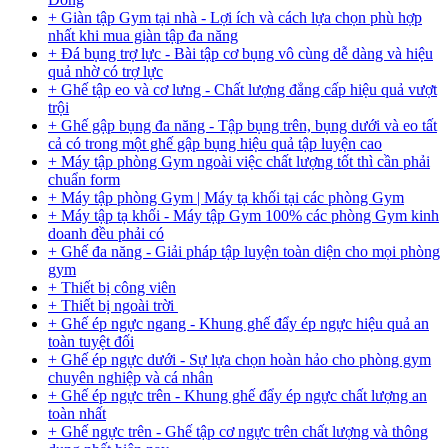
+ Giàn tập Gym tại nhà - Lợi ích và cách lựa chọn phù hợp
nhất khi mua giàn tập đa năng
+ Đá bụng trợ lực - Bài tập cơ bụng vô cùng dễ dàng và hiệu
quả nhờ có trợ lực
+ Ghế tập eo và cơ lưng - Chất lượng đẳng cấp hiệu quả vượt
trội
+ Ghế gập bụng đa năng - Tập bụng trên, bụng dưới và eo tất
cả có trong một ghế gập bụng hiệu quả tập luyện cao
+ Máy tập phòng Gym ngoài việc chất lượng tốt thì cần phải
chuẩn form
+ Máy tập phòng Gym | Máy tạ khối tại các phòng Gym
+ Máy tập tạ khối - Máy tập Gym 100% các phòng Gym kinh
doanh đều phải có
+ Ghế đa năng - Giải pháp tập luyện toàn diện cho mọi phòng
gym
+ Thiết bị công viên
+ Thiết bị ngoài trời
+ Ghế ép ngực ngang - Khung ghế đẩy ép ngực hiệu quả an
toàn tuyệt đối
+ Ghế ép ngực dưới - Sự lựa chọn hoàn hảo cho phòng gym
chuyên nghiệp và cá nhân
+ Ghế ép ngực trên - Khung ghế đẩy ép ngực chất lượng an
toàn nhất
+ Ghế ngực trên - Ghế tập cơ ngực trên chất lượng và thông