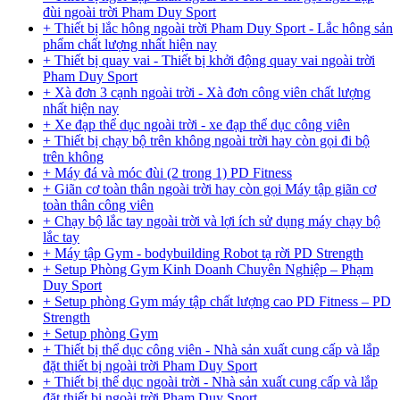
đùi ngoài trời Pham Duy Sport
+ Thiết bị lắc hông ngoài trời Pham Duy Sport - Lắc hông sản
phẩm chất lượng nhất hiện nay
+ Thiết bị quay vai - Thiết bị khởi động quay vai ngoài trời
Pham Duy Sport
+ Xà đơn 3 cạnh ngoài trời - Xà đơn công viên chất lượng
nhất hiện nay
+ Xe đạp thể dục ngoài trời - xe đạp thể dục công viên
+ Thiết bị chạy bộ trên không ngoài trời hay còn gọi đi bộ
trên không
+ Máy đá và móc đùi (2 trong 1) PD Fitness
+ Giãn cơ toàn thân ngoài trời hay còn gọi Máy tập giãn cơ
toàn thân công viên
+ Chạy bộ lắc tay ngoài trời và lợi ích sử dụng máy chạy bộ
lắc tay
+ Máy tập Gym - bodybuilding Robot tạ rời PD Strength
+ Setup Phòng Gym Kinh Doanh Chuyên Nghiệp – Phạm
Duy Sport
+ Setup phòng Gym máy tập chất lượng cao PD Fitness – PD
Strength
+ Setup phòng Gym
+ Thiết bị thể dục công viên - Nhà sản xuất cung cấp và lắp
đặt thiết bị ngoài trời Pham Duy Sport
+ Thiết bị thể dục ngoài trời - Nhà sản xuất cung cấp và lắp
đặt thiết bị ngoài trời Pham Duy Sport