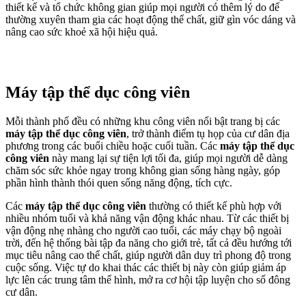
thiết kế và tổ chức không gian giúp mọi người có thêm lý do để
thường xuyên tham gia các hoạt động thể chất, giữ gìn vóc dáng và
nâng cao sức khoẻ xã hội hiệu quả.
Máy tập thể dục công viên
Mỗi thành phố đều có những khu công viên nổi bật trang bị các
máy tập thể dục công viên
, trở thành điểm tụ họp của cư dân địa
phương trong các buổi chiều hoặc cuối tuần. Các
máy tập thể dục
công viên
này mang lại sự tiện lợi tối đa, giúp mọi người dễ dàng
chăm sóc sức khỏe ngay trong không gian sống hàng ngày, góp
phần hình thành thói quen sống năng động, tích cực.
Các
máy tập thể dục công viên
thường có thiết kế phù hợp với
nhiều nhóm tuổi và khả năng vận động khác nhau. Từ các thiết bị
vận động nhẹ nhàng cho người cao tuổi, các máy chạy bộ ngoài
trời, đến hệ thống bài tập đa năng cho giới trẻ, tất cả đều hướng tới
mục tiêu nâng cao thể chất, giúp người dân duy trì phong độ trong
cuộc sống. Việc tự do khai thác các thiết bị này còn giúp giảm áp
lực lên các trung tâm thể hình, mở ra cơ hội tập luyện cho số đông
cư dân.