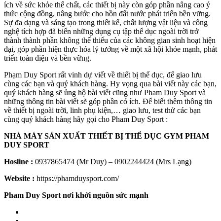
ích về sức khỏe thể chất, các thiết bị này còn góp phần nâng cao ý
thức cộng đồng, nâng bước cho hồn đất nước phát triển bền vững.
Sự đa dạng và sáng tạo trong thiết kế, chất lượng vật liệu và công
nghệ tích hợp đã biến những dụng cụ tập thể dục ngoài trời trở
thành thành phần không thể thiếu của các không gian sinh hoạt hiện
đại, góp phần hiện thực hóa lý tưởng về một xã hội khỏe mạnh, phát
triển toàn diện và bền vững.
Phạm Duy Sport rất vinh dự viết về thiết bị thể dục, để giao lưu
cùng các bạn và quý khách hàng. Hy vọng qua bài viết này các bạn,
quý khách hàng sẽ ủng hộ bài viết cũng như Pham Duy Sport và
những thông tin bài viết sẽ góp phần có ích. Để biết thêm thông tin
về thiết bị ngoài trời, linh phụ kiện,… giao lưu, test thử các bạn
cùng quý khách hàng hãy gọi cho Pham Duy Sport :
NHÀ MÁY SẢN XUẤT THIẾT BỊ THỂ DỤC GYM PHAM
DUY SPORT
Hosline :
0937865474 (Mr Duy) – 0902244424 (Mrs Lạng)
Website :
https://phamduysport.com/
Pham Duy Sport nơi khởi nguồn sức mạnh