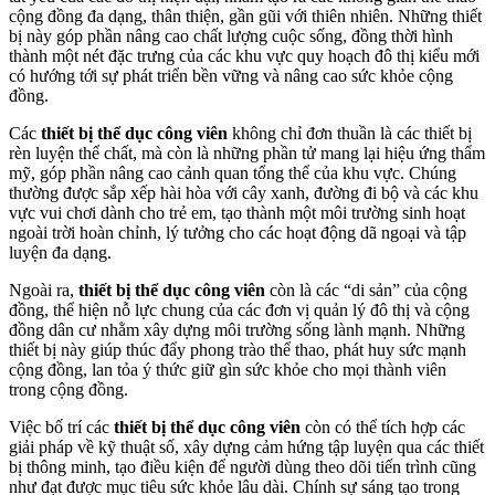
cộng đồng đa dạng, thân thiện, gần gũi với thiên nhiên. Những thiết
bị này góp phần nâng cao chất lượng cuộc sống, đồng thời hình
thành một nét đặc trưng của các khu vực quy hoạch đô thị kiểu mới
có hướng tới sự phát triển bền vững và nâng cao sức khỏe cộng
đồng.
Các
thiết bị thể dục công viên
không chỉ đơn thuần là các thiết bị
rèn luyện thể chất, mà còn là những phần tử mang lại hiệu ứng thẩm
mỹ, góp phần nâng cao cảnh quan tổng thể của khu vực. Chúng
thường được sắp xếp hài hòa với cây xanh, đường đi bộ và các khu
vực vui chơi dành cho trẻ em, tạo thành một môi trường sinh hoạt
ngoài trời hoàn chỉnh, lý tưởng cho các hoạt động dã ngoại và tập
luyện đa dạng.
Ngoài ra,
thiết bị thể dục công viên
còn là các “di sản” của cộng
đồng, thể hiện nỗ lực chung của các đơn vị quản lý đô thị và cộng
đồng dân cư nhằm xây dựng môi trường sống lành mạnh. Những
thiết bị này giúp thúc đẩy phong trào thể thao, phát huy sức mạnh
cộng đồng, lan tỏa ý thức giữ gìn sức khỏe cho mọi thành viên
trong cộng đồng.
Việc bố trí các
thiết bị thể dục công viên
còn có thể tích hợp các
giải pháp về kỹ thuật số, xây dựng cảm hứng tập luyện qua các thiết
bị thông minh, tạo điều kiện để người dùng theo dõi tiến trình cũng
như đạt được mục tiêu sức khỏe lâu dài. Chính sự sáng tạo trong