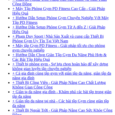
Cộng Đồng
+ Máy Tập Phòng Gym PD Fitness Cao Cấp - Giải Pháp
Hiệu Quả
+ Hướng Dẫn Setup Phòng Gym Chuyên Nghiệp Với Máy
Tập PD Fitness
+ Hướng Dẫn Setup Phòng Gym Từ A đến Z | Giải Pháp
Hiệu Quả
+ Phạm Duy Sport | Nhà Sản Xuất và cung cấp Thiết Bị
Phòng Gym Uy Tín Tại Việt Nam
+ Máy tập Gym PD Fitness - Giải pháp tối ưu cho phòng
gym chuyên nghiệp
+ Hướng Dẫn Chọn Giàn Tập Gym Đa Năng Phù Hợp &
Các Bài Tập Hiệu Quả
+ Thiết bị phòng gym - Sự lựa chọn hoàn hảo để xây dựng
không gian luyện tập chuyên nghiệp
+ Cả gia đình cùng tập gym với giàn tập đa năng, giàn tập đa
năng gia đình
+ Thiết Bị Công Viên - Giải Pháp Nâng Cao Chất Lượng
Không Gian Công Cộng
+ Giàn tạ đa năng gia đình - Khám phá các bài tập trong giàn
tập đa năng
+ Giàn tập đa năng tại nhà - Các bài tập Gym cùng giàn tập
đa năng
+ Thiết Bị Ngoài Trời - Giải Pháp Nâng Cao Sức Khỏe Cộng
Đồng