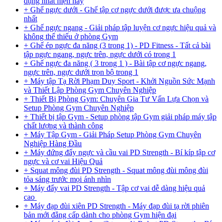
dụng nhất hiện nay
+ Ghế ngực dưới - Ghế tập cơ ngực dưới được ưa chuộng
nhất
+ Ghế ngực ngang - Giải pháp tập luyện cơ ngực hiệu quả và
không thể thiếu ở phòng Gym
+ Ghế ép ngực đa năng (3 trong 1) - PD Fitness - Tất cả bài
tập ngực ngang, ngực trên, ngực dưới có trong 1
+ Ghế ngực đa năng ( 3 trong 1 ) - Bài tập cơ ngực ngang,
ngực trên, ngực dưới trọn bộ trong 1
+ Máy tập Tạ Rời Phạm Duy Sport - Khởi Nguồn Sức Mạnh
và Thiết Lập Phòng Gym Chuyên Nghiệp
+ Thiết Bị Phòng Gym: Chuyên Gia Tư Vấn Lựa Chọn và
Setup Phòng Gym Chuyên Nghiệp
+ Thiết bị tập Gym - Setup phòng tập Gym giải pháp máy tập
chất lượng và thành công
+ Máy Tập Gym - Giải Pháp Setup Phòng Gym Chuyên
Nghiệp Hàng Đầu
+ Máy đứng đẩy ngực và cầu vai PD Strength - Bí kíp tập cơ
ngực và cơ vai Hiệu Quả
+ Squat mông đùi PD Strength - Squat mông đùi mông đùi
tỏa sáng trước mọi ánh nhìn
+ Máy đẩy vai PD Strength - Tập cơ vai dễ dàng hiệu quả
cao
+ Máy đạp đùi xiên PD Strength - Máy đạp đùi tạ rời phiên
bản mới đẳng cấp dành cho phòng Gym hiện đại