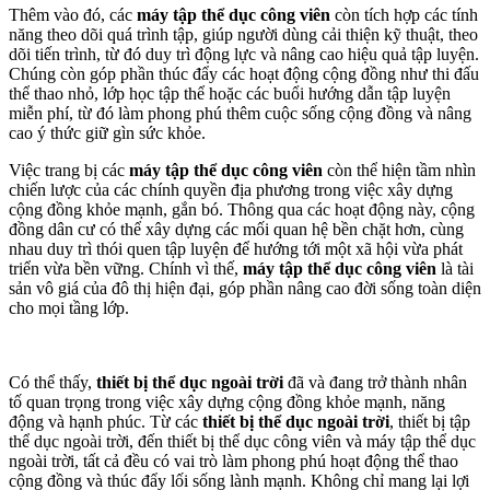
Thêm vào đó, các
máy tập thể dục công viên
còn tích hợp các tính
năng theo dõi quá trình tập, giúp người dùng cải thiện kỹ thuật, theo
dõi tiến trình, từ đó duy trì động lực và nâng cao hiệu quả tập luyện.
Chúng còn góp phần thúc đẩy các hoạt động cộng đồng như thi đấu
thể thao nhỏ, lớp học tập thể hoặc các buổi hướng dẫn tập luyện
miễn phí, từ đó làm phong phú thêm cuộc sống cộng đồng và nâng
cao ý thức giữ gìn sức khỏe.
Việc trang bị các
máy tập thể dục công viên
còn thể hiện tầm nhìn
chiến lược của các chính quyền địa phương trong việc xây dựng
cộng đồng khỏe mạnh, gắn bó. Thông qua các hoạt động này, cộng
đồng dân cư có thể xây dựng các mối quan hệ bền chặt hơn, cùng
nhau duy trì thói quen tập luyện để hướng tới một xã hội vừa phát
triển vừa bền vững. Chính vì thế,
máy tập thể dục công viên
là tài
sản vô giá của đô thị hiện đại, góp phần nâng cao đời sống toàn diện
cho mọi tầng lớp.
Có thể thấy,
thiết bị thể dục ngoài trời
đã và đang trở thành nhân
tố quan trọng trong việc xây dựng cộng đồng khỏe mạnh, năng
động và hạnh phúc. Từ các
thiết bị thể dục ngoài trời
, thiết bị tập
thể dục ngoài trời, đến thiết bị thể dục công viên và máy tập thể dục
ngoài trời, tất cả đều có vai trò làm phong phú hoạt động thể thao
cộng đồng và thúc đẩy lối sống lành mạnh. Không chỉ mang lại lợi