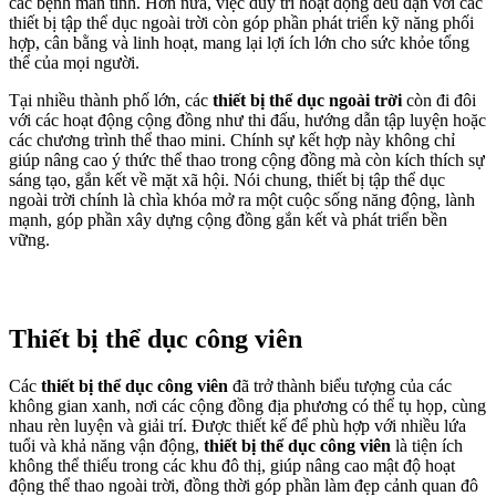
các bệnh mãn tính. Hơn nữa, việc duy trì hoạt động đều đặn với các
thiết bị tập thể dục ngoài trời còn góp phần phát triển kỹ năng phối
hợp, cân bằng và linh hoạt, mang lại lợi ích lớn cho sức khỏe tổng
thể của mọi người.
Tại nhiều thành phố lớn, các
thiết bị thể dục ngoài trời
còn đi đôi
với các hoạt động cộng đồng như thi đấu, hướng dẫn tập luyện hoặc
các chương trình thể thao mini. Chính sự kết hợp này không chỉ
giúp nâng cao ý thức thể thao trong cộng đồng mà còn kích thích sự
sáng tạo, gắn kết về mặt xã hội. Nói chung, thiết bị tập thể dục
ngoài trời chính là chìa khóa mở ra một cuộc sống năng động, lành
mạnh, góp phần xây dựng cộng đồng gắn kết và phát triển bền
vững.
Thiết bị thể dục công viên
Các
thiết bị thể dục công viên
đã trở thành biểu tượng của các
không gian xanh, nơi các cộng đồng địa phương có thể tụ họp, cùng
nhau rèn luyện và giải trí. Được thiết kế để phù hợp với nhiều lứa
tuổi và khả năng vận động,
thiết bị thể dục công viên
là tiện ích
không thể thiếu trong các khu đô thị, giúp nâng cao mật độ hoạt
động thể thao ngoài trời, đồng thời góp phần làm đẹp cảnh quan đô