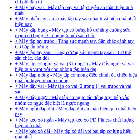
chi phí đầu tư
+ Máy bay vai - Máy tập bay vai tập luyện an toàn hiệu quả
nhất
+ Máy nhấn tay sau - máy tập tay sau nhanh và hiệu quá nhất
hiện nay
+ Máy gập bụng - Máy tập cơ bựng hỗ trợ tăng cường sức
mạnh cơ bụng - Cơ bụng 6 múi săn chắc
+ Máy tập tay trước - Tăng sức mạnh tay. Săn chắc cánh tay.
Cơ bắp ấn tượng
+ Máy tập tay sau - Tăng cường sức mạnh tay sau - Cơ thể
săn chắc, cân đối
+ Máy tập cơ ngực và vai (3 trong 1) - Máy đẩy ngực và vai
hiệu quả vượt trội cho phòng tập hiện đại
+ Máy đạp mông - Máy tập cơ mông điều chỉnh đa chiều hiệu
quả tập luyện nhanh chóng
+ Máy đẩy vai - Máy tập cơ vai (2 trong 1) vai trước và vai
sau
+ Máy đẩy ngực - Máy tập cơ ngực tác động trực tiếp vào
nhóm cơ ngực đặc biệt là ngực ngang
+ Máy ngồi đạp đùi - Máy đạp đùi an toàn hiệu quả nhất hiện
nay
+ Máy kéo xô ngắn - Máy tập kéo xô PD Fitness chất lượng
hiệu quả nhất
+ Máy kéo xô dài - Máy tập xô dài với bài tập cơ lưng hiệu
quả nhất