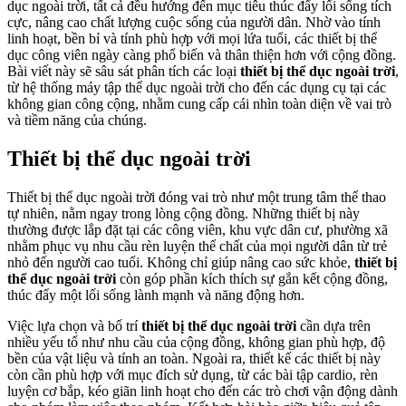
dục ngoài trời, tất cả đều hướng đến mục tiêu thúc đẩy lối sống tích
cực, nâng cao chất lượng cuộc sống của người dân. Nhờ vào tính
linh hoạt, bền bỉ và tính phù hợp với mọi lứa tuổi, các thiết bị thể
dục công viên ngày càng phổ biến và thân thiện hơn với cộng đồng.
Bài viết này sẽ sâu sát phân tích các loại
thiết bị thể dục ngoài trời
,
từ hệ thống máy tập thể dục ngoài trời cho đến các dụng cụ tại các
không gian công cộng, nhằm cung cấp cái nhìn toàn diện về vai trò
và tiềm năng của chúng.
Thiết bị thể dục ngoài trời
Thiết bị thể dục ngoài trời đóng vai trò như một trung tâm thể thao
tự nhiên, nằm ngay trong lòng cộng đồng. Những thiết bị này
thường được lắp đặt tại các công viên, khu vực dân cư, phường xã
nhằm phục vụ nhu cầu rèn luyện thể chất của mọi người dân từ trẻ
nhỏ đến người cao tuổi. Không chỉ giúp nâng cao sức khỏe,
thiết bị
thể dục ngoài trời
còn góp phần kích thích sự gắn kết cộng đồng,
thúc đẩy một lối sống lành mạnh và năng động hơn.
Việc lựa chọn và bố trí
thiết bị thể dục ngoài trời
cần dựa trên
nhiều yếu tố như nhu cầu của cộng đồng, không gian phù hợp, độ
bền của vật liệu và tính an toàn. Ngoài ra, thiết kế các thiết bị này
còn cần phù hợp với mục đích sử dụng, từ các bài tập cardio, rèn
luyện cơ bắp, kéo giãn linh hoạt cho đến các trò chơi vận động dành