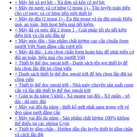
+ Máy hít xà trợ lực - Xà đơn xà kép có trợ lực
+ Máy ép ngực và cơ lưng (2 trong 1) - Tập luyện toàn diện
cho cơ ngực và cơ lưng trên một thiết bị
+ Máy ép đùi (2 trong 1) - Ép đùi trong và ép đùi ngoài Hiệu
quả, an toàn, linh hoạt hiệu quả tiết kiệm.
+ Máy đá và móc đùi 2 trong 1 - Giải pháp tối ưu tiết kiện
diện tích và chi phí đầu tư
+ Máy móc đùi - Sản phẩm chất lượng cao cấp chuẩn form
người Việt Nam đẳng cấp vượt trội
+ Máy đá đùi - Lựa chọn chẩn form hoàn hảo để phát triển cơ
đùi an toàn, hiệu quả cho người Việt
+ Thiết bị thể dục ngoài trời - Danh sách tên gọi thiết bị để
lựa chọn lắp đặt tại công viên
+ Danh sách thiết bị thể dục ngoài trời để lựa chọn lắp đặt tại
công viên
+ Thiết bị thể dục ngoài trời - Nhà máy chuyên sản xuất cung
cấp và lắp đăt thiết bị thể dục ngoài trời
+ Giàn tạ đa năng 5 khối - Xà ngang vai đôi - Xô ngắn - xô
dài - đá móc đùi
+ Máy vai đôi đa năng - thiết kế mới nhất sang trọng với vẻ
đẹp sáng ngời đẳng cấp
+ Máy vai đôi đa năng - Sản phẩm chất lượng 100% không
thể thiếu tại các phòng Gym
+ Thiết bị dậm chân - Hướng dẫn tập luyện thiết bị dậm chân
và cách lắp đặt