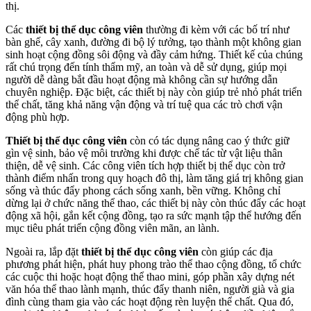
thị.
Các
thiết bị thể dục công viên
thường đi kèm với các bố trí như
bàn ghế, cây xanh, đường đi bộ lý tưởng, tạo thành một không gian
sinh hoạt cộng đồng sôi động và đầy cảm hứng. Thiết kế của chúng
rất chú trọng đến tính thẩm mỹ, an toàn và dễ sử dụng, giúp mọi
người dễ dàng bắt đầu hoạt động mà không cần sự hướng dẫn
chuyên nghiệp. Đặc biệt, các thiết bị này còn giúp trẻ nhỏ phát triển
thể chất, tăng khả năng vận động và trí tuệ qua các trò chơi vận
động phù hợp.
Thiết bị thể dục công viên
còn có tác dụng nâng cao ý thức giữ
gìn vệ sinh, bảo vệ môi trường khi được chế tác từ vật liệu thân
thiện, dễ vệ sinh. Các công viên tích hợp thiết bị thể dục còn trở
thành điểm nhấn trong quy hoạch đô thị, làm tăng giá trị không gian
sống và thúc đẩy phong cách sống xanh, bền vững. Không chỉ
dừng lại ở chức năng thể thao, các thiết bị này còn thúc đẩy các hoạt
động xã hội, gắn kết cộng đồng, tạo ra sức mạnh tập thể hướng đến
mục tiêu phát triển cộng đồng viên mãn, an lành.
Ngoài ra, lắp đặt
thiết bị thể dục công viên
còn giúp các địa
phương phát hiện, phát huy phong trào thể thao cộng đồng, tổ chức
các cuộc thi hoặc hoạt động thể thao mini, góp phần xây dựng nét
văn hóa thể thao lành mạnh, thúc đẩy thanh niên, người già và gia
đình cùng tham gia vào các hoạt động rèn luyện thể chất. Qua đó,