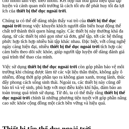
cho nhóm làm việc theo nhóm. Kết hợp hài hòa giữa hiệu quả tập
luyện và cảnh quan môi trường là cách tối ưu để phát huy tối đa lợi
ích của
thiết bị thể dục ngoài trời
.
Chúng ta có thể dễ dàng nhận thấy vai trò của
thiết bị thể dục
ngoài trời
trong việc khuyến khích người dân biến hoạt động thể
chất trở thành thói quen hàng ngày. Các thiết bị này thường khá đa
dạng, từ các thiết bị nhỏ gọn như xà đơn, ghế tập, tới các hệ thống
phức hợp tích hợp nhiều bài tập khác nhau. Đặc biệt, với công nghệ
ngày càng hiện đại, nhiều
thiết bị thể dục ngoài trời
tích hợp các
cảm biến theo dõi sức khỏe, giúp người tập luyện dễ dàng đánh giá
quá trình thể thao của mình.
Việc sử dụng
thiết bị thể dục ngoài trời
còn góp phần bảo vệ môi
trường khi chúng được làm từ các vật liệu thân thiện, không gây ô
nhiễm, đồng thời góp phần tạo ra không gian xanh, trong lành, thúc
đẩy phong cách sống sinh thái. Ngoài ra, các thiết bị này cũng dễ
bảo trì và vệ sinh, phù hợp với mọi điều kiện khí hậu, đảm bảo an
toàn trong quá trình sử dụng. Từ đó, ta có thể thấy rằng
thiết bị thể
dục ngoài trời
chính là những phương tiện tuyệt vời góp phần nâng
cao sức khỏe cộng đồng một cách bền vững và hiệu quả.
Thiết bị tập thể dục ngoài trời