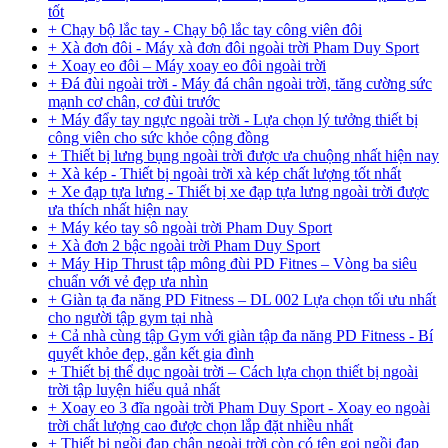
tốt
+ Chạy bộ lắc tay - Chạy bộ lắc tay công viên đôi
+ Xà đơn đôi - Máy xà đơn đôi ngoài trời Pham Duy Sport
+ Xoay eo đôi – Máy xoay eo đôi ngoài trời
+ Đá đùi ngoài trời - Máy đá chân ngoài trời, tăng cường sức
mạnh cơ chân, cơ đùi trước
+ Máy đẩy tay ngực ngoài trời - Lựa chọn lý tưởng thiết bị
công viên cho sức khỏe cộng đồng
+ Thiết bị lưng bụng ngoài trời được ưa chuộng nhất hiện nay
+ Xà kép - Thiết bị ngoài trời xà kép chất lượng tốt nhất
+ Xe đạp tựa lưng - Thiết bị xe đạp tựa lưng ngoài trời được
ưa thích nhất hiện nay
+ Máy kéo tay sô ngoài trời Pham Duy Sport
+ Xà đơn 2 bậc ngoài trời Pham Duy Sport
+ Máy Hip Thrust tập mông đùi PD Fitnes – Vòng ba siêu
chuẩn với vẻ đẹp ưa nhìn
+ Giàn tạ đa năng PD Fitness – DL 002 Lựa chọn tối ưu nhất
cho người tập gym tại nhà
+ Cả nhà cùng tập Gym với giàn tập đa năng PD Fitness - Bí
quyết khỏe đẹp, gắn kết gia đình
+ Thiết bị thể dục ngoài trời – Cách lựa chọn thiết bị ngoài
trời tập luyện hiểu quả nhất
+ Xoay eo 3 đĩa ngoài trời Pham Duy Sport - Xoay eo ngoài
trời chất lượng cao được chọn lắp đặt nhiều nhất
+ Thiết bị ngồi đạp chân ngoài trời còn có tên gọi ngồi đạp