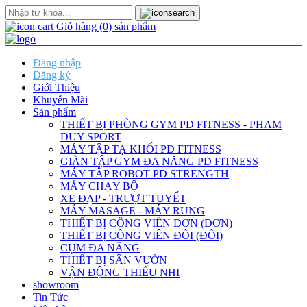
Giỏ hàng
(0)
sản phẩm
Đăng nhập
Đăng ký
Giới Thiệu
Khuyến Mãi
Sản phẩm
THIẾT BỊ PHÒNG GYM PD FITNESS - PHAM
DUY SPORT
MÁY TẬP TẠ KHỐI PD FITNESS
GIÀN TẬP GYM ĐA NĂNG PD FITNESS
MÁY TÂP ROBOT PD STRENGTH
MÁY CHẠY BỘ
XE ĐẠP - TRƯỢT TUYẾT
MÁY MASAGE - MÁY RUNG
THIẾT BỊ CÔNG VIÊN ĐƠN (ĐƠN)
THIẾT BỊ CÔNG VIÊN ĐÔI (ĐÔI)
CỤM ĐA NĂNG
THIẾT BỊ SÂN VƯỜN
VẬN ĐỘNG THIẾU NHI
showroom
Tin Tức