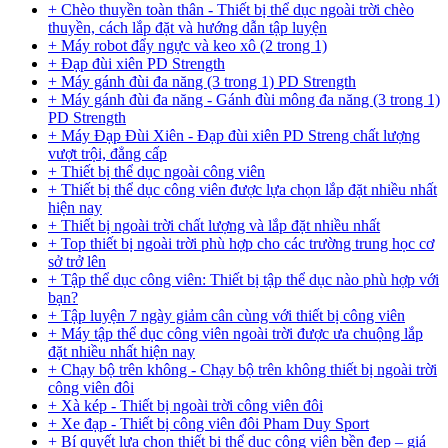
+ Chèo thuyền toàn thân - Thiết bị thể dục ngoài trời chèo
thuyền, cách lắp đặt và hướng dẫn tập luyện
+ Máy robot đẩy ngực và keo xô (2 trong 1)
+ Đạp đùi xiên PD Strength
+ Máy gánh đùi đa năng (3 trong 1) PD Strength
+ Máy gánh đùi đa năng - Gánh đùi mông đa năng (3 trong 1)
PD Strength
+ Máy Đạp Đùi Xiên - Đạp đùi xiên PD Streng chất lượng
vượt trội, đẳng cấp
+ Thiết bị thể dục ngoài công viên
+ Thiết bị thể dục công viên được lựa chọn lắp đặt nhiều nhất
hiện nay
+ Thiết bị ngoài trời chất lượng và lắp đặt nhiều nhất
+ Top thiết bị ngoài trời phù hợp cho các trường trung học cơ
sở trở lên
+ Tập thể dục công viên: Thiết bị tập thể dục nào phù hợp với
bạn?
+ Tập luyện 7 ngày giảm cân cùng với thiết bị công viên
+ Máy tập thể dục công viên ngoài trời được ưa chuộng lắp
đặt nhiều nhất hiện nay
+ Chạy bộ trên không - Chạy bộ trên không thiết bị ngoài trời
công viên đôi
+ Xà kép - Thiết bị ngoài trời công viên đôi
+ Xe đạp - Thiết bị công viên đôi Pham Duy Sport
+ Bí quyết lựa chọn thiết bị thể dục công viên bền đẹp – giá