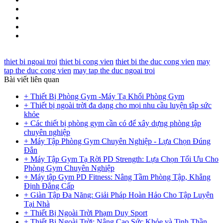
thiet bi ngoai troi
thiet bi cong vien
thiet bi the duc cong vien
may
tap the duc cong vien
may tap the duc ngoai troi
Bài viết liên quan
+ Thiết Bị Phòng Gym -Máy Tạ Khối Phòng Gym
+ Thiết bị ngoài trời đa dạng cho mọi nhu cầu luyện tập sức
khỏe
+ Các thiết bị phòng gym cần có để xây dựng phòng tập
chuyên nghiệp
+ Máy Tập Phòng Gym Chuyên Nghiệp - Lựa Chọn Đúng
Đắn
+ Máy Tập Gym Tạ Rời PD Strength: Lựa Chọn Tối Ưu Cho
Phòng Gym Chuyên Nghiệp
+ Máy tập Gym PD Fitness: Nâng Tầm Phòng Tập, Khẳng
Định Đẳng Cấp
+ Giàn Tập Đa Năng: Giải Pháp Hoàn Hảo Cho Tập Luyện
Tại Nhà
+ Thiết Bị Ngoài Trời Phạm Duy Sport
+ Thiết Bị Ngoài Trời: Nâng Cao Sức Khỏe và Tinh Thần