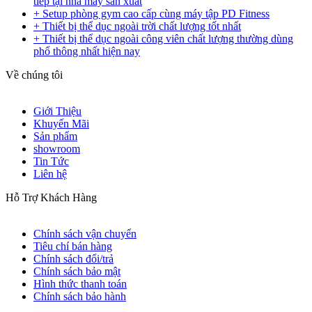
tiếp tại nhà máy sản xuất
+ Setup phòng gym cao cấp cùng máy tập PD Fitness
+ Thiết bị thể dục ngoài trời chất lượng tốt nhất
+ Thiết bị thể dục ngoài công viên chất lượng thường dùng
phổ thông nhất hiện nay
Về chúng tôi
Giới Thiệu
Khuyến Mãi
Sản phẩm
showroom
Tin Tức
Liên hệ
Hỗ Trợ Khách Hàng
Chính sách vận chuyển
Tiêu chí bán hàng
Chính sách đổi/trả
Chính sách bảo mật
Hình thức thanh toán
Chính sách bảo hành