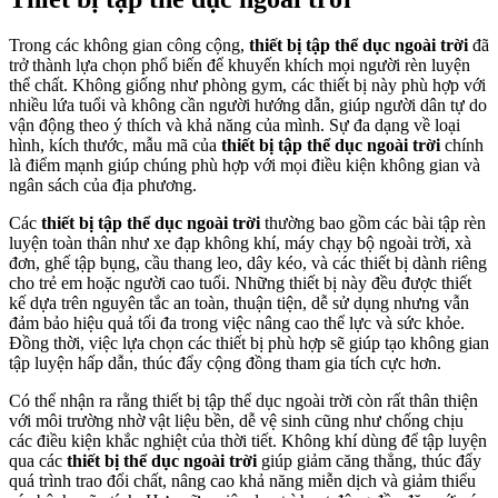
Trong các không gian công cộng,
thiết bị tập thể dục ngoài trời
đã
trở thành lựa chọn phổ biến để khuyến khích mọi người rèn luyện
thể chất. Không giống như phòng gym, các thiết bị này phù hợp với
nhiều lứa tuổi và không cần người hướng dẫn, giúp người dân tự do
vận động theo ý thích và khả năng của mình. Sự đa dạng về loại
hình, kích thước, mẫu mã của
thiết bị tập thể dục ngoài trời
chính
là điểm mạnh giúp chúng phù hợp với mọi điều kiện không gian và
ngân sách của địa phương.
Các
thiết bị tập thể dục ngoài trời
thường bao gồm các bài tập rèn
luyện toàn thân như xe đạp không khí, máy chạy bộ ngoài trời, xà
đơn, ghế tập bụng, cầu thang leo, dây kéo, và các thiết bị dành riêng
cho trẻ em hoặc người cao tuổi. Những thiết bị này đều được thiết
kế dựa trên nguyên tắc an toàn, thuận tiện, dễ sử dụng nhưng vẫn
đảm bảo hiệu quả tối đa trong việc nâng cao thể lực và sức khỏe.
Đồng thời, việc lựa chọn các thiết bị phù hợp sẽ giúp tạo không gian
tập luyện hấp dẫn, thúc đẩy cộng đồng tham gia tích cực hơn.
Có thể nhận ra rằng thiết bị tập thể dục ngoài trời còn rất thân thiện
với môi trường nhờ vật liệu bền, dễ vệ sinh cũng như chống chịu
các điều kiện khắc nghiệt của thời tiết. Không khí dùng để tập luyện
qua các
thiết bị thể dục ngoài trời
giúp giảm căng thẳng, thúc đẩy
quá trình trao đổi chất, nâng cao khả năng miễn dịch và giảm thiểu