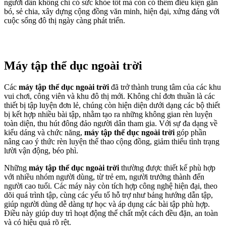
người dân không chỉ có sức khỏe tốt mà còn có thêm điều kiện gắn
bó, sẻ chia, xây dựng cộng đồng văn minh, hiện đại, xứng đáng với
cuộc sống đô thị ngày càng phát triển.
Máy tập thể dục ngoài trời
Các
máy tập thể dục ngoài trời
đã trở thành trung tâm của các khu
vui chơi, công viên và khu đô thị mới. Không chỉ đơn thuần là các
thiết bị tập luyện đơn lẻ, chúng còn hiện diện dưới dạng các bộ thiết
bị kết hợp nhiều bài tập, nhằm tạo ra những không gian rèn luyện
toàn diện, thu hút đông đảo người dân tham gia. Với sự đa dạng về
kiểu dáng và chức năng,
máy tập thể dục ngoài trời
góp phần
nâng cao ý thức rèn luyện thể thao cộng đồng, giảm thiểu tình trạng
lười vận động, béo phì.
Những
máy tập thể dục ngoài trời
thường được thiết kế phù hợp
với nhiều nhóm người dùng, từ trẻ em, người trưởng thành đến
người cao tuổi. Các máy này còn tích hợp công nghệ hiện đại, theo
dõi quá trình tập, cùng các yếu tố hỗ trợ như bảng hướng dẫn tập,
giúp người dùng dễ dàng tự học và áp dụng các bài tập phù hợp.
Điều này giúp duy trì hoạt động thể chất một cách đều đặn, an toàn
và có hiệu quả rõ rệt.