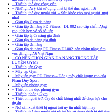
+ Thiết bị thể dục công viên
+ Những lưu ý khi sử dụng thiết bị thể dục ngoài trời
+ Thiết bị thể dục ngoài trời – Sức khỏe cho mọi người, mọi
nhà!
+ Giàn tập Gym đa năng
+ Giàn tập đa năng PD Fitness - DL 002 cao cấp chất lượng
cao, tích hợp vô số bài tập
+ Giàn tập tạ đa năng gia đình
+ Giàn tập đa năng gia đình
+ Giàn tập đa năng
+ Giàn tập đa năng PD Fitness DL002, sản phẩm nâng tầm
vóc dáng người Việt Nam
+ CÓ NÊN CHỌN GIÀN ĐA NĂNG TRONG TẬP
LUYỆN GYM?
+ Thiết bị tập Gym
+ Máy tập Gym
+ Máy tập gym PD Fitness – Dòng máy chất lượng cao của
Pham Duy Sport
+ Máy tập phòng gym
+ Thiết bị thể dục phòng gym
+ Thiết bị phòng Gym
+ Thiết bị ngoài trời đầy đủ chất lượng nhất để chọn lựa cho
dự án
+ Nơi sản xuất thiết bị ngoài trời uy tin nhất hiện nay
+ Thiết bị thể dục ngoài trời và lợi ích sử dụng thiết bị thể dục