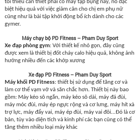
tối thiểu cần thiết phải có máy tập bụng này, nó đặc
biệt hiệu quả với việc giảm cân cho chị em phụ nữ
cũng như là bài tập khởi động bổ ích dành cho các
gymer.
Máy chạy bộ PD Fitness – Pham Duy Sport
Xe
đạp phòng gym
: Với thiết kế nhỏ gọn, đây cũng
được xem là thiết bị đốt cháy calo hiệu quả, không ảnh
hưởng nhiều đến các khớp xương
Xe đạp PD Fitness – Pham Duy Sport
Máy
khối PD Fitness
: thiết bị sử dụng để tăng cơ và
làm cơ thể vạm vỡ và săn chắc hơn. Thiết bị này bao
gồm:
Máy kéo sô ngắn, máy kéo sô dài, máy đá đùi,
máy móc đùi, máy ép ngực rộng và cơ lưng, máy hít xà
trợ lực, máy đẩy vai, máy ép đùi, máy vai đôi...Đó là cơ
bản, tùy vào diện tích và kinh phí các bạn cũng có thể
tăng thêm nhiều loại máy khác