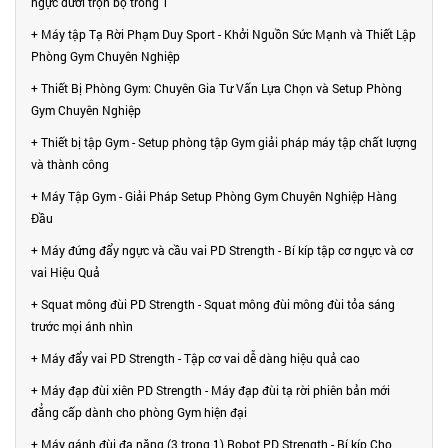
ngực dưới trọn bộ trong 1
+ Máy tập Tạ Rời Phạm Duy Sport - Khởi Nguồn Sức Mạnh và Thiết Lập
Phòng Gym Chuyên Nghiệp
+ Thiết Bị Phòng Gym: Chuyên Gia Tư Vấn Lựa Chọn và Setup Phòng
Gym Chuyên Nghiệp
+ Thiết bị tập Gym - Setup phòng tập Gym giải pháp máy tập chất lượng
và thành công
+ Máy Tập Gym - Giải Pháp Setup Phòng Gym Chuyên Nghiệp Hàng
Đầu
+ Máy đứng đẩy ngực và cầu vai PD Strength - Bí kíp tập cơ ngực và cơ
vai Hiệu Quả
+ Squat mông đùi PD Strength - Squat mông đùi mông đùi tỏa sáng
trước mọi ánh nhìn
+ Máy đẩy vai PD Strength - Tập cơ vai dễ dàng hiệu quả cao
+ Máy đạp đùi xiên PD Strength - Máy đạp đùi tạ rời phiên bản mới
đẳng cấp dành cho phòng Gym hiện đại
+ Máy gánh đùi đa năng (3 trong 1) Robot PD Strength - Bí kíp Cho