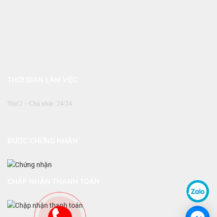
THỜI GIAN LÀM VIỆC
Thứ 2 – Chủ nhật: 24/24
ĐƯỢC CHỨNG NHẬN
CHẤP NHẬN THANH TOÁN