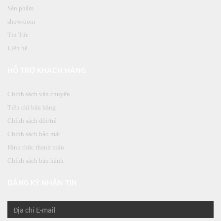
Sản phẩm
showroom
Tin Tức
Liên hệ
HỖ TRỢ KHÁCH HÀNG
Chính sách vận chuyển
Tiêu chí bán hàng
Chính sách đổi/trả
Chính sách bảo mật
Hình thức thanh toán
Chính sách bảo hành
ĐĂNG KÝ NHẬN TIN