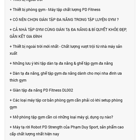
+ Thiết bị phòng gym - Máy tập chất lượng PD Fitness
+ CÓ NÊN CHỌN GIÀN TẬP ĐA NĂNG TRONG TẬP LUYỆN GYM ?
+ CẢ NHÀ TẬP GYM CÙNG GIÀN TẠ ĐA NĂNG & BÍ QUYẾT KHỎE ĐẸP,
GẮN KẾT GIA ĐÌNH
+ Thiết bị ngoài trời mới nhất - Chất lượng vượt trội từ nhà máy sản
xuất
+ Những lưu ý khi tập dàn tạ đa năng & ghế tập gym đa năng
+ Dàn tạ đa năng, ghế tập gym đa năng dành cho mọi nha đình ưa
thích gym
+ Giàn tập đa năng PD Fitness DL002
+ Các loại máy tập cơ bản phòng gym cần phải có khi setup phòng
gym
+ Mở phòng tập gym cần có những loại máy gì, dụng cụ nào?
+ Máy tạ rời Robot PD Strength của Phạm Duy Sport, sản phẩm cao
cấp chất lượng nhất hiện nay