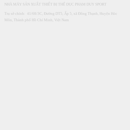
NHÀ MÁY SẢN XUẤT THIẾT BỊ THỂ DỤC PHẠM DUY SPORT
Trụ sở chính: 41/68/3C, Đường DT5, Ấp 5, xã Đông Thạnh, Huyện Hóc
Môn, Thành phố Hồ Chí Minh, Việt Nam