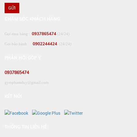
GỬI
CHĂM SÓC KHÁCH HÀNG
0937865474
Gọi mua hàng :
(24/24)
0902244424
Gọi bảo hành :
(24/24)
PHẢN HỒI GÓP Ý
0937865474
gymphamduy@gmail.com
KẾT NỐI
THÔNG TIN LIÊN HỆ