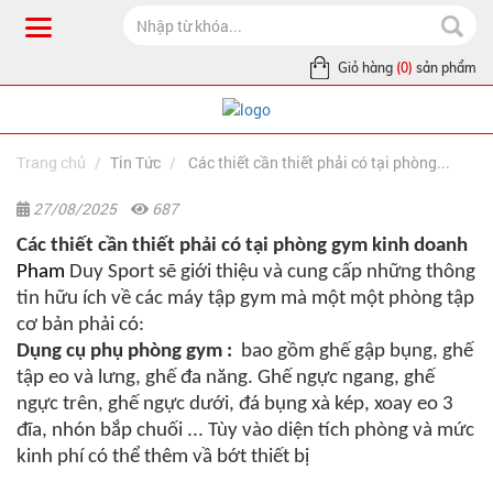
Giỏ hàng
(0)
sản phẩm
Trang chủ
Tin Tức
Các thiết cần thiết phải có tại phòng...
27/08/2025
687
Các thiết cần thiết phải có tại phòng gym kinh doanh
Pham
Duy Sport
sẽ giới thiệu và cung cấp những thông
tin hữu ích về các máy tập gym mà một một phòng tập
cơ bản phải có:
Dụng cụ phụ phòng gym
:
bao gồm
ghế
gập
bụng
,
ghế
tập eo và lưng,
ghế đa năng
.
Ghế ngực ngang, ghế
ngực trên, ghế ngực dưới, đá bụng xà kép, xoay eo 3
đĩa, nhón bắp chuối ...
Tùy
vào diện tích phòng và mức
kinh phí có thể thêm vầ bớt thiết bị