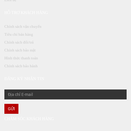
HỖ TRỢ KHÁCH HÀNG
Chính sách vận chuyển
Tiêu chí bán hàng
Chính sách đổi/trả
Chính sách bảo mật
Hình thức thanh toán
Chính sách bảo hành
ĐĂNG KÝ NHẬN TIN
GỬI
CHĂM SÓC KHÁCH HÀNG