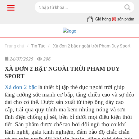
Giỏ hàng
(0)
sản phẩm
Trang chủ
Tin Tức
Xà đơn 2 bậc ngoài trời Pham Duy Sport
24/07/2025
296
XÀ ĐƠN 2 BẬT NGOÀI TRỜI PHAM DUY
SPORT
Xà đơn 2 bậc
là thiết bị tập thể dục ngoài trời giúp
tăng cường sức mạnh cơ bắp, tăng chiều cao và sự dẻo
dai cho cơ thể. Được sản xuất từ thép ống dày cao
cấp, trải qua quy trình mạ kẽm nhúng nóng và sơn
tĩnh điện chống gỉ sét, bền bỉ dưới mọi điều kiện thời
tiết. Sản phẩm được chế tạo bởi đội ngũ thợ cơ khí
lành nghề, giàu kinh nghiệm, đảm bảo độ chắc chắn