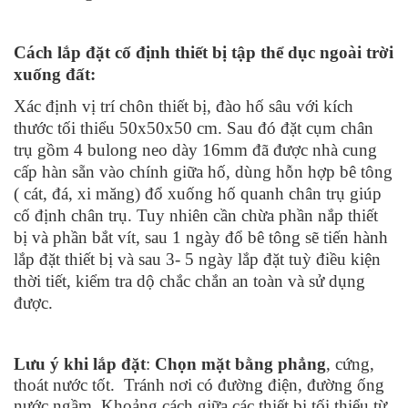
Cách lắp đặt cố định thiết bị tập thể dục ngoài trời
xuống đất:
Xác định vị trí chôn thiết bị, đào hố sâu với kích
thước tối thiểu 50x50x50 cm. Sau đó đặt cụm chân
trụ gồm 4 bulong neo dày 16mm đã được nhà cung
cấp hàn sẵn vào chính giữa hố, dùng hỗn hợp bê tông
( cát, đá, xi măng) đổ xuống hố quanh chân trụ giúp
cố định chân trụ. Tuy nhiên cần chừa phần nắp thiết
bị và phần bắt vít, sau 1 ngày đổ bê tông sẽ tiến hành
lắp đặt thiết bị và sau 3- 5 ngày lắp đặt tuỳ điều kiện
thời tiết, kiểm tra dộ chắc chắn an toàn và sử dụng
được.
Lưu ý khi lắp đặt
:
Chọn mặt bằng phẳng
, cứng,
thoát nước tốt. Tránh nơi có đường điện, đường ống
nước ngầm. Khoảng cách giữa các thiết bị tối thiểu từ