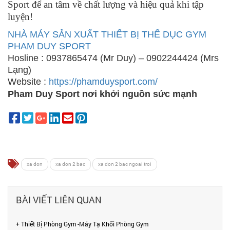
Sport để an tâm về chất lượng và hiệu quả khi tập
luyện!
NHÀ MÁY SẢN XUẤT THIẾT BỊ THỂ DỤC GYM
PHAM DUY SPORT
Hosline : 0937865474 (Mr Duy) – 0902244424 (Mrs
Lạng)
Website :
https://phamduysport.com/
Pham Duy Sport nơi khởi nguồn sức mạnh
xa don
xa don 2 bac
xa don 2 bac ngoai troi
BÀI VIẾT LIÊN QUAN
+ Thiết Bị Phòng Gym -Máy Tạ Khối Phòng Gym