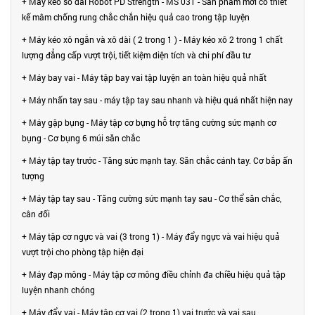
+ Máy kéo sô dài Robot PD Strength - MS 031 - Sản phẩm mới có thiết
kế mâm chống rung chắc chắn hiệu quả cao trong tập luyện
+ Máy kéo xô ngắn và xô dài ( 2 trong 1 ) - Máy kéo xô 2 trong 1 chất
lượng đẳng cấp vượt trội, tiết kiệm diện tích và chi phí đầu tư
+ Máy bay vai - Máy tập bay vai tập luyện an toàn hiệu quả nhất
+ Máy nhấn tay sau - máy tập tay sau nhanh và hiệu quá nhất hiện nay
+ Máy gập bụng - Máy tập cơ bựng hỗ trợ tăng cường sức mạnh cơ
bụng - Cơ bụng 6 múi săn chắc
+ Máy tập tay trước - Tăng sức mạnh tay. Săn chắc cánh tay. Cơ bắp ấn
tượng
+ Máy tập tay sau - Tăng cường sức mạnh tay sau - Cơ thể săn chắc,
cân đối
+ Máy tập cơ ngực và vai (3 trong 1) - Máy đẩy ngực và vai hiệu quả
vượt trội cho phòng tập hiện đại
+ Máy đạp mông - Máy tập cơ mông điều chỉnh đa chiều hiệu quả tập
luyện nhanh chóng
+ Máy đẩy vai - Máy tập cơ vai (2 trong 1) vai trước và vai sau