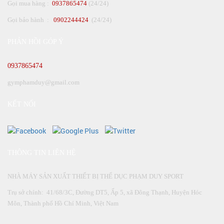
Gọi mua hàng :
0937865474
(24/24)
Gọi bảo hành :
0902244424
(24/24)
PHẢN HỒI GÓP Ý
0937865474
gymphamduy@gmail.com
KẾT NỐI
THÔNG TIN LIÊN HỆ
NHÀ MÁY SẢN XUẤT THIẾT BỊ THỂ DỤC PHẠM DUY SPORT
Trụ sở chính: 41/68/3C, Đường DT5, Ấp 5, xã Đông Thạnh, Huyện Hóc
Môn, Thành phố Hồ Chí Minh, Việt Nam