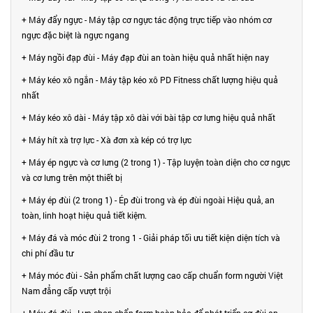
+ Máy đẩy ngực - Máy tập cơ ngực tác động trực tiếp vào nhóm cơ
ngực đặc biệt là ngực ngang
+ Máy ngồi đạp đùi - Máy đạp đùi an toàn hiệu quả nhất hiện nay
+ Máy kéo xô ngắn - Máy tập kéo xô PD Fitness chất lượng hiệu quả
nhất
+ Máy kéo xô dài - Máy tập xô dài với bài tập cơ lưng hiệu quả nhất
+ Máy hít xà trợ lực - Xà đơn xà kép có trợ lực
+ Máy ép ngực và cơ lưng (2 trong 1) - Tập luyện toàn diện cho cơ ngực
và cơ lưng trên một thiết bị
+ Máy ép đùi (2 trong 1) - Ép đùi trong và ép đùi ngoài Hiệu quả, an
toàn, linh hoạt hiệu quả tiết kiệm.
+ Máy đá và móc đùi 2 trong 1 - Giải pháp tối ưu tiết kiện diện tích và
chi phí đầu tư
+ Máy móc đùi - Sản phẩm chất lượng cao cấp chuẩn form người Việt
Nam đẳng cấp vượt trội
+ Máy đá đùi - Lựa chọn chẩn form hoàn hảo để phát triển cơ đùi an