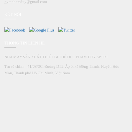
gymphamduy@gmail.com
KẾT NỐI
THÔNG TIN LIÊN HỆ
NHÀ MÁY SẢN XUẤT THIẾT BỊ THỂ DỤC PHẠM DUY SPORT
Trụ sở chính: 41/68/3C, Đường DT5, Ấp 5, xã Đông Thạnh, Huyện Hóc
Môn, Thành phố Hồ Chí Minh, Việt Nam