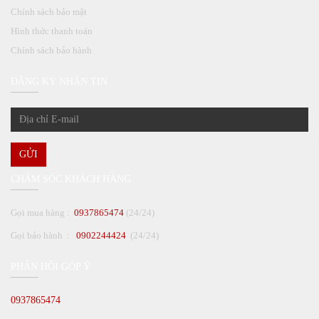
Chính sách bảo mật
Hình thức thanh toán
Chính sách bảo hành
ĐĂNG KÝ NHẬN TIN
GỬI
CHĂM SÓC KHÁCH HÀNG
Gọi mua hàng :
0937865474
(24/24)
Gọi bảo hành :
0902244424
(24/24)
PHẢN HỒI GÓP Ý
0937865474