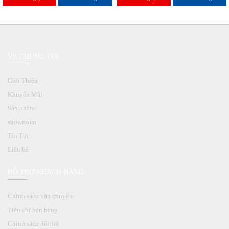
VỀ CHÚNG TÔI
Giới Thiệu
Khuyến Mãi
Sản phẩm
showroom
Tin Tức
Liên hệ
HỖ TRỢ KHÁCH HÀNG
Chính sách vận chuyển
Tiêu chí bán hàng
Chính sách đổi/trả