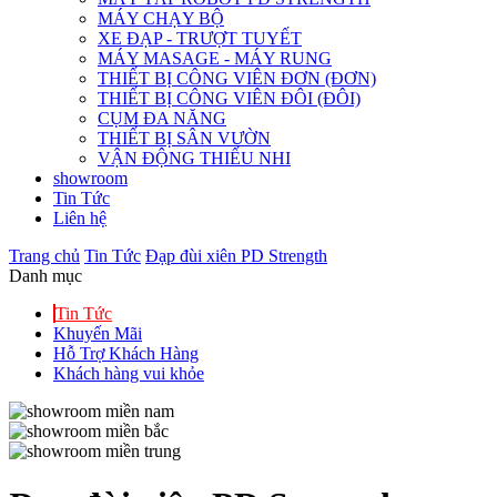
MÁY CHẠY BỘ
XE ĐẠP - TRƯỢT TUYẾT
MÁY MASAGE - MÁY RUNG
THIẾT BỊ CÔNG VIÊN ĐƠN (ĐƠN)
THIẾT BỊ CÔNG VIÊN ĐÔI (ĐÔI)
CỤM ĐA NĂNG
THIẾT BỊ SÂN VƯỜN
VẬN ĐỘNG THIẾU NHI
showroom
Tin Tức
Liên hệ
Trang chủ
Tin Tức
Đạp đùi xiên PD Strength
Danh mục
Tin Tức
Khuyến Mãi
Hỗ Trợ Khách Hàng
Khách hàng vui khỏe