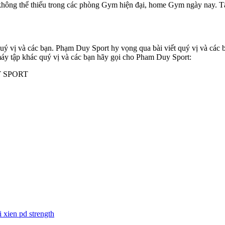
không thể thiếu trong các phòng Gym hiện đại, home Gym ngày nay. Tấ
ý vị và các bạn. Phạm Duy Sport hy vọng qua bài viết quý vị và các b
máy tập khác quý vị và các bạn hãy gọi cho Pham Duy Sport:
 SPORT
i xien pd strength