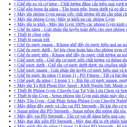
+ Ghế tập eo và cơ lưng - Chất lượng đẳng cấp hiệu quả vượt t
+ Ghế gập bụng đa năng - Tập bụng trên, bụng dưới và eo tất c
+ Máy tập phòng Gym ngoài việc chất lượng tốt thì cần phải c
+ Máy tập phòng Gym | Máy tạ khối tại các phòng Gym
+ Máy tập tạ khối - Máy tập Gym 100% các phòng Gym kinh d
+ Ghế đa năng - Giải pháp tập luyện toàn diện cho mọi phòng
+ Thiết bị công viên
+ Thiết bị ngoài trời
+ Ghế ép ngực ngang - Khung ghế đẩy ép ngực hiệu quả an toà
+ Ghế ép ngực dưới - Sự lựa chọn hoàn hảo cho phòng gym c
+ Ghế ép ngực trên - Khung ghế đẩy ép ngực chất lượng an to
+ Ghế ngực trên - Ghế tập cơ ngực trên chất lượng và thông d
+ Ghế ngực dưới - Ghế tập cơ ngực dưới được ưa chuộng nhất
+ Ghế ngực ngang - Giải pháp tập luyện cơ ngực hiệu quả và 
+ Ghế ép ngực đa năng (3 trong 1) - PD Fitness - Tất cả bài tậ
+ Ghế ngực đa năng ( 3 trong 1 ) - Bài tập cơ ngực ngang, ngực
+ Máy tập Tạ Rời Phạm Duy Sport - Khởi Nguồn Sức Mạnh 
+ Thiết Bị Phòng Gym: Chuyên Gia Tư Vấn Lựa Chọn và Se
+ Thiết bị tập Gym - Setup phòng tập Gym giải pháp máy tập c
+ Máy Tập Gym - Giải Pháp Setup Phòng Gym Chuyên Nghi
+ Máy đứng đẩy ngực và cầu vai PD Strength - Bí kíp tập cơ 
+ Squat mông đùi PD Strength - Squat mông đùi mông đùi tỏa 
+ Máy đẩy vai PD Strength - Tập cơ vai dễ dàng hiệu quả cao
+ Máy đạp đùi xiên PD Strength - Máy đạp đùi tạ rời phiên b
+ Máy gánh đùi đa năng (3 trong 1) Robot PD Strength - Bí 