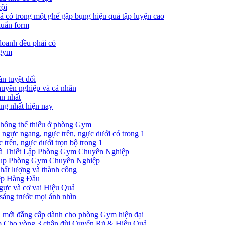
rội
ả có trong một ghế gập bụng hiệu quả tập luyện cao
huẩn form
oanh đều phải có
 gym
n tuyệt đối
huyên nghiệp và cá nhân
àn nhất
ụng nhất hiện nay
không thể thiếu ở phòng Gym
p ngực ngang, ngực trên, ngực dưới có trong 1
 trên, ngực dưới trọn bộ trong 1
và Thiết Lập Phòng Gym Chuyên Nghiệp
tup Phòng Gym Chuyên Nghiệp
hất lượng và thành công
ệp Hàng Đầu
ngực và cơ vai Hiệu Quả
sáng trước mọi ánh nhìn
ản mới đẳng cấp dành cho phòng Gym hiện đại
kíp Cho vòng 3 chân đùi Quyến Rũ & Hiệu Quả