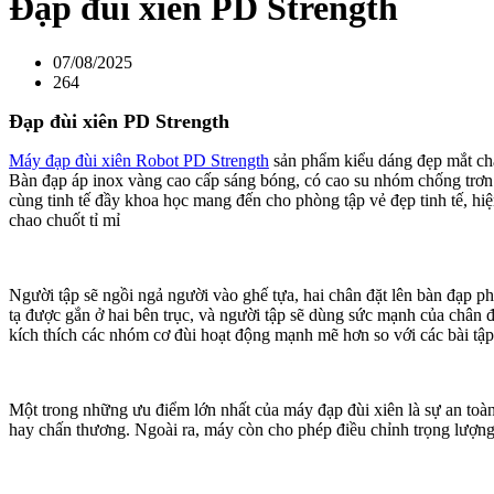
Đạp đùi xiên PD Strength
07/08/2025
264
Đạp đùi xiên PD Strength
Máy đạp đùi xiên Robot PD Strength
sản phẩm kiểu dáng đẹp mắt chất
Bàn đạp áp inox vàng cao cấp sáng bóng, có cao su nhóm chống trơn t
cùng tinh tế đầy khoa học mang đến cho phòng tập vẻ đẹp tinh tế, hiệ
chao chuốt tỉ mỉ
Người tập sẽ ngồi ngả người vào ghế tựa, hai chân đặt lên bàn đạp p
tạ được gắn ở hai bên trục, và người tập sẽ dùng sức mạnh của chân đ
kích thích các nhóm cơ đùi hoạt động mạnh mẽ hơn so với các bài tậ
Một trong những ưu điểm lớn nhất của máy đạp đùi xiên là sự an toà
hay chấn thương. Ngoài ra, máy còn cho phép điều chỉnh trọng lượng