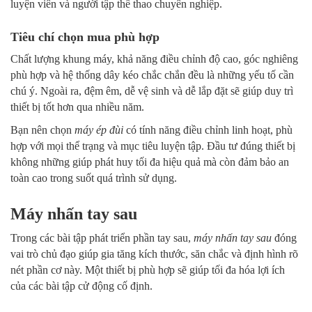
luyện viên và người tập thể thao chuyên nghiệp.
Tiêu chí chọn mua phù hợp
Chất lượng khung máy, khả năng điều chỉnh độ cao, góc nghiêng
phù hợp và hệ thống dây kéo chắc chắn đều là những yếu tố cần
chú ý. Ngoài ra, đệm êm, dễ vệ sinh và dễ lắp đặt sẽ giúp duy trì
thiết bị tốt hơn qua nhiều năm.
Bạn nên chọn
máy ép đùi
có tính năng điều chỉnh linh hoạt, phù
hợp với mọi thể trạng và mục tiêu luyện tập. Đầu tư đúng thiết bị
không những giúp phát huy tối đa hiệu quả mà còn đảm bảo an
toàn cao trong suốt quá trình sử dụng.
Máy nhấn tay sau
Trong các bài tập phát triển phần tay sau,
máy nhấn tay sau
đóng
vai trò chủ đạo giúp gia tăng kích thước, săn chắc và định hình rõ
nét phần cơ này. Một thiết bị phù hợp sẽ giúp tối đa hóa lợi ích
của các bài tập cử động cố định.