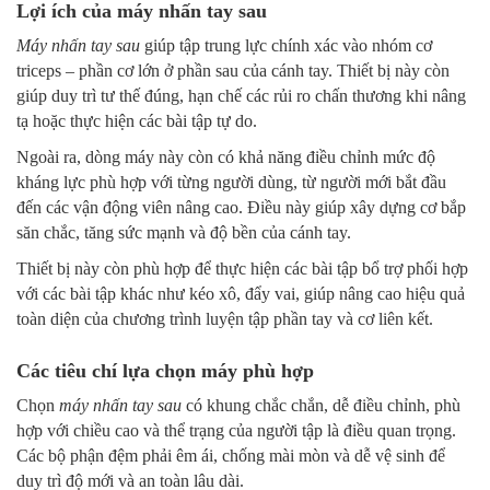
Lợi ích của máy nhấn tay sau
Máy nhấn tay sau
giúp tập trung lực chính xác vào nhóm cơ
triceps – phần cơ lớn ở phần sau của cánh tay. Thiết bị này còn
giúp duy trì tư thế đúng, hạn chế các rủi ro chấn thương khi nâng
tạ hoặc thực hiện các bài tập tự do.
Ngoài ra, dòng máy này còn có khả năng điều chỉnh mức độ
kháng lực phù hợp với từng người dùng, từ người mới bắt đầu
đến các vận động viên nâng cao. Điều này giúp xây dựng cơ bắp
săn chắc, tăng sức mạnh và độ bền của cánh tay.
Thiết bị này còn phù hợp để thực hiện các bài tập bổ trợ phối hợp
với các bài tập khác như kéo xô, đẩy vai, giúp nâng cao hiệu quả
toàn diện của chương trình luyện tập phần tay và cơ liên kết.
Các tiêu chí lựa chọn máy phù hợp
Chọn
máy nhấn tay sau
có khung chắc chắn, dễ điều chỉnh, phù
hợp với chiều cao và thể trạng của người tập là điều quan trọng.
Các bộ phận đệm phải êm ái, chống mài mòn và dễ vệ sinh để
duy trì độ mới và an toàn lâu dài.