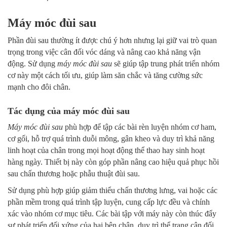
Máy móc đùi sau
Phần đùi sau thường ít được chú ý hơn nhưng lại giữ vai trò quan
trọng trong việc cân đối vóc dáng và nâng cao khả năng vận
động. Sử dụng
máy móc đùi sau
sẽ giúp tập trung phát triển nhóm
cơ này một cách tối ưu, giúp làm săn chắc và tăng cường sức
mạnh cho đôi chân.
Tác dụng của máy móc đùi sau
Máy móc đùi sau
phù hợp để tập các bài rèn luyện nhóm cơ ham,
cơ gối, hỗ trợ quá trình duỗi mông, gân kheo và duy trì khả năng
linh hoạt của chân trong mọi hoạt động thể thao hay sinh hoạt
hàng ngày. Thiết bị này còn góp phần nâng cao hiệu quả phục hồi
sau chấn thương hoặc phẫu thuật đùi sau.
Sử dụng phù hợp giúp giảm thiểu chấn thương lưng, vai hoặc các
phần mềm trong quá trình tập luyện, cung cấp lực đều và chính
xác vào nhóm cơ mục tiêu. Các bài tập với máy này còn thúc đẩy
sự phát triển đối xứng của hai bên chân, duy trì thể trạng cân đối.