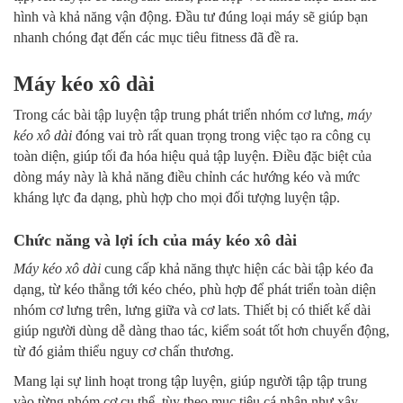
hình và khả năng vận động. Đầu tư đúng loại máy sẽ giúp bạn
nhanh chóng đạt đến các mục tiêu fitness đã đề ra.
Máy kéo xô dài
Trong các bài tập luyện tập trung phát triển nhóm cơ lưng,
máy
kéo xô dài
đóng vai trò rất quan trọng trong việc tạo ra công cụ
toàn diện, giúp tối đa hóa hiệu quả tập luyện. Điều đặc biệt của
dòng máy này là khả năng điều chỉnh các hướng kéo và mức
kháng lực đa dạng, phù hợp cho mọi đối tượng luyện tập.
Chức năng và lợi ích của máy kéo xô dài
Máy kéo xô dài
cung cấp khả năng thực hiện các bài tập kéo đa
dạng, từ kéo thẳng tới kéo chéo, phù hợp để phát triển toàn diện
nhóm cơ lưng trên, lưng giữa và cơ lats. Thiết bị có thiết kế dài
giúp người dùng dễ dàng thao tác, kiểm soát tốt hơn chuyển động,
từ đó giảm thiểu nguy cơ chấn thương.
Mang lại sự linh hoạt trong tập luyện, giúp người tập tập trung
vào từng nhóm cơ cụ thể, tùy theo mục tiêu cá nhân như xây