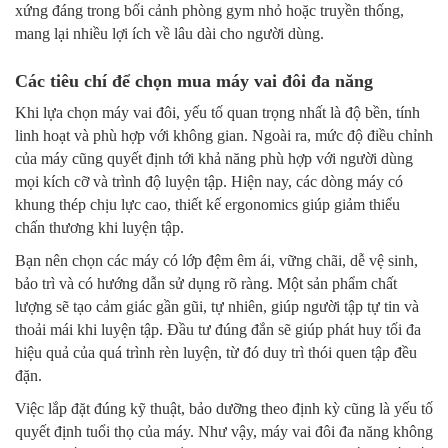
xứng đáng trong bối cảnh phòng gym nhỏ hoặc truyền thống,
mang lại nhiều lợi ích về lâu dài cho người dùng.
Các tiêu chí để chọn mua máy vai đôi đa năng
Khi lựa chọn máy vai đôi, yếu tố quan trọng nhất là độ bền, tính
linh hoạt và phù hợp với không gian. Ngoài ra, mức độ điều chỉnh
của máy cũng quyết định tới khả năng phù hợp với người dùng
mọi kích cỡ và trình độ luyện tập. Hiện nay, các dòng máy có
khung thép chịu lực cao, thiết kế ergonomics giúp giảm thiểu
chấn thương khi luyện tập.
Bạn nên chọn các máy có lớp đệm êm ái, vững chãi, dễ vệ sinh,
bảo trì và có hướng dẫn sử dụng rõ ràng. Một sản phẩm chất
lượng sẽ tạo cảm giác gần gũi, tự nhiên, giúp người tập tự tin và
thoải mái khi luyện tập. Đầu tư đúng đắn sẽ giúp phát huy tối đa
hiệu quả của quá trình rèn luyện, từ đó duy trì thói quen tập đều
đặn.
Việc lắp đặt đúng kỹ thuật, bảo dưỡng theo định kỳ cũng là yếu tố
quyết định tuổi thọ của máy. Như vậy, máy vai đôi đa năng không