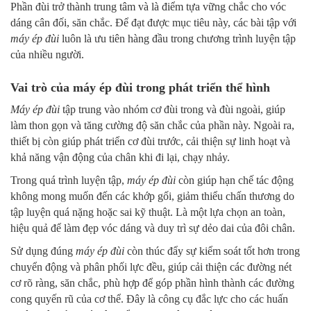
Phần đùi trở thành trung tâm và là điểm tựa vững chắc cho vóc
dáng cân đối, săn chắc. Để đạt được mục tiêu này, các bài tập với
máy ép đùi
luôn là ưu tiên hàng đầu trong chương trình luyện tập
của nhiều người.
Vai trò của máy ép đùi trong phát triển thể hình
Máy ép đùi
tập trung vào nhóm cơ đùi trong và đùi ngoài, giúp
làm thon gọn và tăng cường độ săn chắc của phần này. Ngoài ra,
thiết bị còn giúp phát triển cơ đùi trước, cải thiện sự linh hoạt và
khả năng vận động của chân khi đi lại, chạy nhảy.
Trong quá trình luyện tập,
máy ép đùi
còn giúp hạn chế tác động
không mong muốn đến các khớp gối, giảm thiểu chấn thương do
tập luyện quá nặng hoặc sai kỹ thuật. Là một lựa chọn an toàn,
hiệu quả để làm đẹp vóc dáng và duy trì sự dẻo dai của đôi chân.
Sử dụng đúng
máy ép đùi
còn thúc đẩy sự kiểm soát tốt hơn trong
chuyển động và phân phối lực đều, giúp cải thiện các đường nét
cơ rõ ràng, săn chắc, phù hợp để góp phần hình thành các đường
cong quyến rũ của cơ thể. Đây là công cụ đắc lực cho các huấn