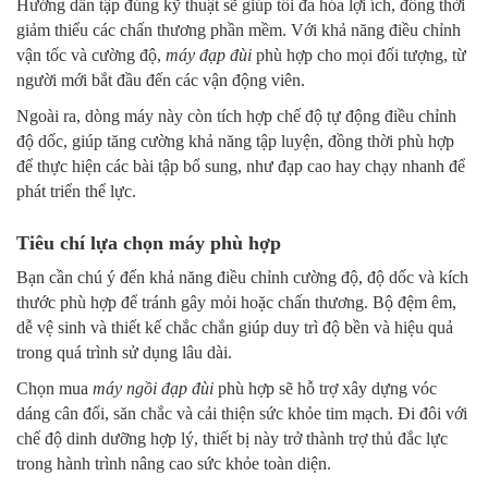
Hướng dẫn tập đúng kỹ thuật sẽ giúp tối đa hóa lợi ích, đồng thời
giảm thiểu các chấn thương phần mềm. Với khả năng điều chỉnh
vận tốc và cường độ,
máy đạp đùi
phù hợp cho mọi đối tượng, từ
người mới bắt đầu đến các vận động viên.
Ngoài ra, dòng máy này còn tích hợp chế độ tự động điều chỉnh
độ dốc, giúp tăng cường khả năng tập luyện, đồng thời phù hợp
để thực hiện các bài tập bổ sung, như đạp cao hay chạy nhanh để
phát triển thể lực.
Tiêu chí lựa chọn máy phù hợp
Bạn cần chú ý đến khả năng điều chỉnh cường độ, độ dốc và kích
thước phù hợp để tránh gây mỏi hoặc chấn thương. Bộ đệm êm,
dễ vệ sinh và thiết kế chắc chắn giúp duy trì độ bền và hiệu quả
trong quá trình sử dụng lâu dài.
Chọn mua
máy ngồi đạp đùi
phù hợp sẽ hỗ trợ xây dựng vóc
dáng cân đối, săn chắc và cải thiện sức khỏe tim mạch. Đi đôi với
chế độ dinh dưỡng hợp lý, thiết bị này trở thành trợ thủ đắc lực
trong hành trình nâng cao sức khỏe toàn diện.