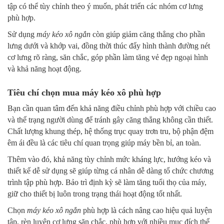
tập có thể tùy chỉnh theo ý muốn, phát triển các nhóm cơ lưng
phù hợp.
Sử dụng
máy kéo xô ngắn
còn giúp giảm căng thẳng cho phần
lưng dưới và khớp vai, đồng thời thúc đẩy hình thành đường nét
cơ lưng rõ ràng, săn chắc, góp phần làm tăng vẻ đẹp ngoại hình
và khả năng hoạt động.
Tiêu chí chọn mua máy kéo xô phù hợp
Bạn cần quan tâm đến khả năng điều chỉnh phù hợp với chiều cao
và thể trạng người dùng để tránh gây căng thẳng không cần thiết.
Chất lượng khung thép, hệ thống trục quay trơn tru, bộ phận đệm
êm ái đều là các tiêu chí quan trọng giúp máy bền bỉ, an toàn.
Thêm vào đó, khả năng tùy chỉnh mức kháng lực, hướng kéo và
thiết kế dễ sử dụng sẽ giúp từng cá nhân dễ dàng tổ chức chương
trình tập phù hợp. Bảo trì định kỳ sẽ làm tăng tuổi thọ của máy,
giữ cho thiết bị luôn trong trạng thái hoạt động tốt nhất.
Chọn
máy kéo xô ngắn
phù hợp là cách nâng cao hiệu quả luyện
tập, rèn luyện cơ lưng săn chắc, phù hợp với nhiều mục đích thể