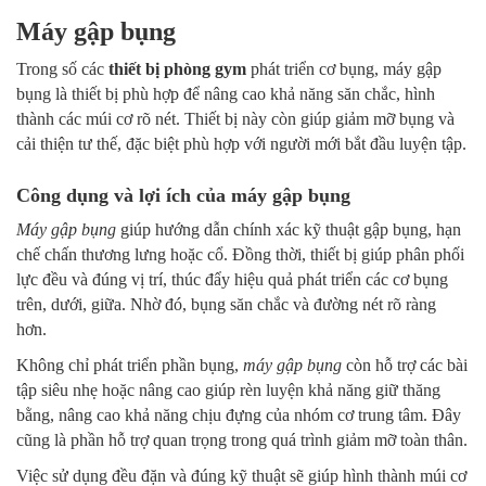
Máy gập bụng
Trong số các
thiết bị phòng gym
phát triển cơ bụng, máy gập
bụng là thiết bị phù hợp để nâng cao khả năng săn chắc, hình
thành các múi cơ rõ nét. Thiết bị này còn giúp giảm mỡ bụng và
cải thiện tư thế, đặc biệt phù hợp với người mới bắt đầu luyện tập.
Công dụng và lợi ích của máy gập bụng
Máy gập bụng
giúp hướng dẫn chính xác kỹ thuật gập bụng, hạn
chế chấn thương lưng hoặc cổ. Đồng thời, thiết bị giúp phân phối
lực đều và đúng vị trí, thúc đẩy hiệu quả phát triển các cơ bụng
trên, dưới, giữa. Nhờ đó, bụng săn chắc và đường nét rõ ràng
hơn.
Không chỉ phát triển phần bụng,
máy gập bụng
còn hỗ trợ các bài
tập siêu nhẹ hoặc nâng cao giúp rèn luyện khả năng giữ thăng
bằng, nâng cao khả năng chịu đựng của nhóm cơ trung tâm. Đây
cũng là phần hỗ trợ quan trọng trong quá trình giảm mỡ toàn thân.
Việc sử dụng đều đặn và đúng kỹ thuật sẽ giúp hình thành múi cơ