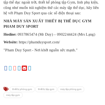
tập thể dục ngoài trời, thiết kế phòng tập Gym, linh phụ kiện,
cũng như muốn trải nghiệm thử các máy tập thể dục, hãy liên
hệ với Phạm Duy Sport qua các số điện thoại sau:
NHÀ MÁY SẢN XUẤT THIẾT BỊ THỂ DỤC GYM
PHAM DUY SPORT
Hosline
:
0937865474 (Mr Duy) – 0902244424 (Mrs Lạng)
Website:
https://phamduysport.com/
"Pham Duy Sport - Nơi khởi nguồn sức mạnh."
thiết bị phòng gym
thiết bị tập gym
máy tập phòng gym
máy tập gym