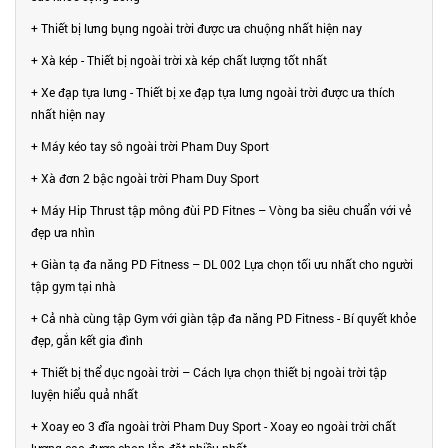
+ Thiết bị lưng bụng ngoài trời được ưa chuộng nhất hiện nay
+ Xà kép - Thiết bị ngoài trời xà kép chất lượng tốt nhất
+ Xe đạp tựa lưng - Thiết bị xe đạp tựa lưng ngoài trời được ưa thích
nhất hiện nay
+ Máy kéo tay sô ngoài trời Pham Duy Sport
+ Xà đơn 2 bậc ngoài trời Pham Duy Sport
+ Máy Hip Thrust tập mông đùi PD Fitnes – Vòng ba siêu chuẩn với vẻ
đẹp ưa nhìn
+ Giàn tạ đa năng PD Fitness – DL 002 Lựa chọn tối ưu nhất cho người
tập gym tại nhà
+ Cả nhà cùng tập Gym với giàn tập đa năng PD Fitness - Bí quyết khỏe
đẹp, gắn kết gia đình
+ Thiết bị thể dục ngoài trời – Cách lựa chọn thiết bị ngoài trời tập
luyện hiểu quả nhất
+ Xoay eo 3 đĩa ngoài trời Pham Duy Sport - Xoay eo ngoài trời chất
lượng cao được chọn lắp đặt nhiều nhất