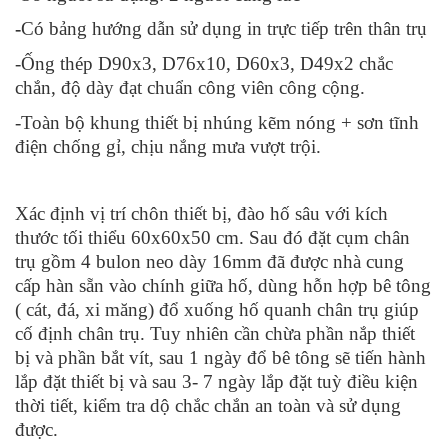
-
Có bảng hướng dẫn sử dụng in trực tiếp trên thân trụ
-Ống thép D90x3, D76x10, D60x3, D49x2 chắc
chắn, độ dày đạt chuẩn công viên công cộng.
-Toàn bộ khung thiết bị nhúng kẽm nóng + sơn tĩnh
điện chống gỉ, chịu nắng mưa vượt trội.
Xác định vị trí chôn thiết bị, đào hố sâu với kích
thước tối thiểu 60x60x50 cm. Sau đó đặt cụm chân
trụ gồm 4 bulon neo dày 16mm đã được nhà cung
cấp hàn sẵn vào chính giữa hố, dùng hỗn hợp bê tông
( cát, đá, xi măng) đổ xuống hố quanh chân trụ giúp
cố định chân trụ. Tuy nhiên cần chừa phần nắp thiết
bị và phần bắt vít, sau 1 ngày đổ bê tông sẽ tiến hành
lắp đặt thiết bị và sau 3- 7 ngày lắp đặt tuỳ điều kiện
thời tiết, kiểm tra dộ chắc chắn an toàn và sử dụng
được.