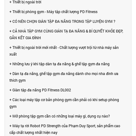
+ Thiết bị ngoài trời
+ Thiết bị phòng gym - Máy tập chất lượng PD Fitness
+ CÓ NÊN CHỌN GIÀN TẬP ĐA NĂNG TRONG TẬP LUYỆN GYM ?
+ CẢ NHÀ TẬP GYM CÙNG GIÀN TẠ ĐA NĂNG & BÍ QUYẾT KHỎE ĐẸP,
GẮN KẾT GIA ĐÌNH
+ Thiết bị ngoài trời mới nhất - Chất lượng vượt trội từ nhà máy sản
xuất
+ Những lưu ý khi tập dàn tạ đa năng & ghế tập gym đa năng
+ Dàn tạ đa năng, ghế tập gym đa năng dành cho mọi nha đình ưa
thích gym
+ Giàn tập đa năng PD Fitness DL002
+ Các loại máy tập cơ bản phòng gym cần phải có khi setup phòng
gym
+ Mở phòng tập gym cần có những loại máy gì, dụng cụ nào?
+ Máy tạ rời Robot PD Strength của Phạm Duy Sport, sản phẩm cao
cấp chất lượng nhất hiện nay