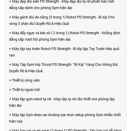
+ Máy đạp đùi xiên PD Strength - Máy đạp đùi tạ rời phiên bản mới
đẳng cấp dành cho phòng Gym hiện đại
+ Máy gánh đùi đa năng (3 trong 1) Robot PD Strength - Bí kíp Cho
vòng 3 chân đùi Quyến Rũ & Hiệu Quả
+ Máy đẩy ngực và kéo xô ( 2 trong 1) Robot PD Strength - Khẳng định
đẳng cấp vượt trội phòng Gym hiện đại
+ Máy tập tay trước Robot PD Strength - Bí kíp tập Tay Trước hiệu quả
cao
+ Máy Tập Gym Hip Thrust PD Strength: "Bí Kíp" Vàng Cho Mông Đùi
Quyến Rũ & Hiệu Quả
+ Thiết bị công viên
+ Thiết bị ngoài trời
+ Máy tập gym robot tạ rời - Máy tập tạ rời cần thiết cho phòng tập
hiện đại
+ Máy tập Gym được ưa chuộng lựa chọn setup phòng Gym nhiều nhất
hiện nay
+ Máy bay vai và ép ngực (2 trong 1) PD Strength - Tập bay vai dễ dàng