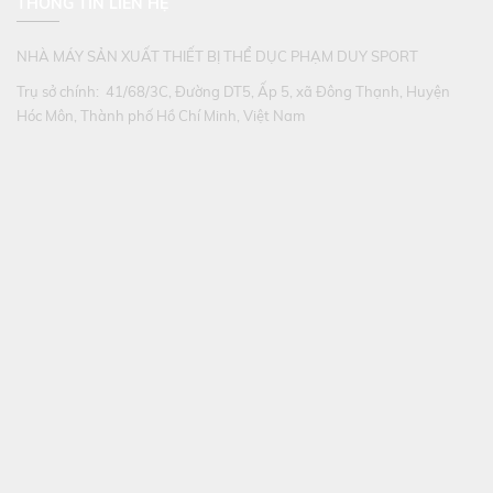
THÔNG TIN LIÊN HỆ
NHÀ MÁY SẢN XUẤT THIẾT BỊ THỂ DỤC PHẠM DUY SPORT
Trụ sở chính: 41/68/3C, Đường DT5, Ấp 5, xã Đông Thạnh, Huyện
Hóc Môn, Thành phố Hồ Chí Minh, Việt Nam