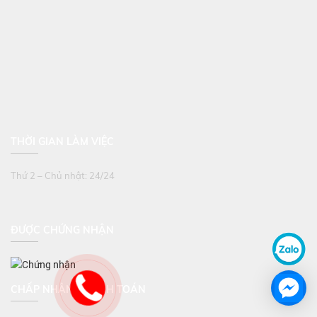
THỜI GIAN LÀM VIỆC
Thứ 2 – Chủ nhật: 24/24
ĐƯỢC CHỨNG NHẬN
CHẤP NHẬN THANH TOÁN