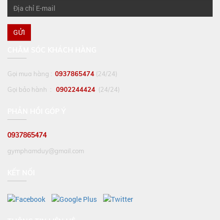
GỬI
CHĂM SÓC KHÁCH HÀNG
Gọi mua hàng :
0937865474
(24/24)
Gọi bảo hành :
0902244424
(24/24)
PHẢN HỒI GÓP Ý
0937865474
gymphamduy@gmail.com
KẾT NỐI