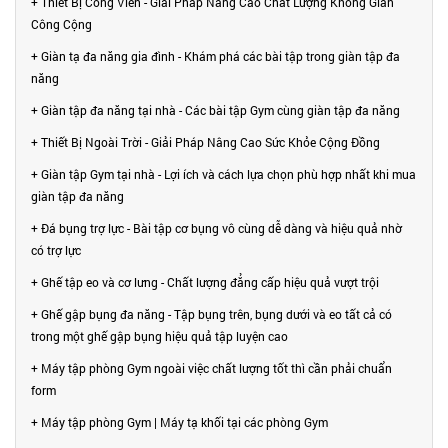
+ Thiết Bị Công Viên - Giải Pháp Nâng Cao Chất Lượng Không Gian
Công Cộng
+ Giàn tạ đa năng gia đình - Khám phá các bài tập trong giàn tập đa
năng
+ Giàn tập đa năng tại nhà - Các bài tập Gym cùng giàn tập đa năng
+ Thiết Bị Ngoài Trời - Giải Pháp Nâng Cao Sức Khỏe Cộng Đồng
+ Giàn tập Gym tại nhà - Lợi ích và cách lựa chọn phù hợp nhất khi mua
giàn tập đa năng
+ Đá bụng trợ lực - Bài tập cơ bụng vô cùng dễ dàng và hiệu quả nhờ
có trợ lực
+ Ghế tập eo và cơ lưng - Chất lượng đẳng cấp hiệu quả vượt trội
+ Ghế gập bụng đa năng - Tập bụng trên, bụng dưới và eo tất cả có
trong một ghế gập bụng hiệu quả tập luyện cao
+ Máy tập phòng Gym ngoài việc chất lượng tốt thì cần phải chuẩn
form
+ Máy tập phòng Gym | Máy tạ khối tại các phòng Gym