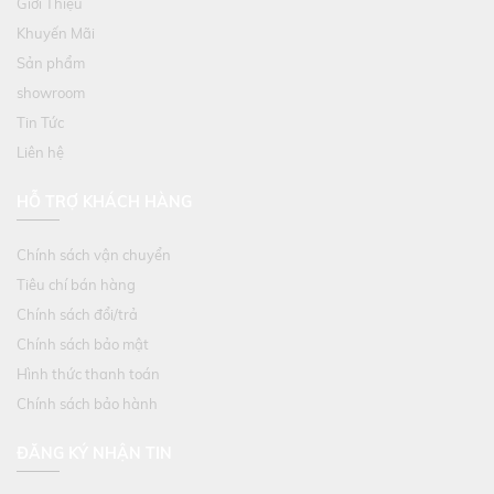
Giới Thiệu
Khuyến Mãi
Sản phẩm
showroom
Tin Tức
Liên hệ
HỖ TRỢ KHÁCH HÀNG
Chính sách vận chuyển
Tiêu chí bán hàng
Chính sách đổi/trả
Chính sách bảo mật
Hình thức thanh toán
Chính sách bảo hành
ĐĂNG KÝ NHẬN TIN