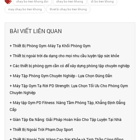
chay bo tren khong doi
chay bo tren khong
di bo tren khong
may chay bo tren khong
thiet bi chay bo tren khong
BÀI VIẾT LIÊN QUAN
+ Thiết Bị Phòng Gym -Máy Tạ Khối Phòng Gym
+ Thiết bị ngoài trời đa dạng cho mọi nhu cầu luyện tập sức khỏe
+ Các thiết bị phòng gym cần có để xây dựng phòng tập chuyên nghiệp
+ Máy Tập Phòng Gym Chuyên Nghiệp - Lựa Chọn Đúng Đắn
+ Máy Tập Gym Tạ Rời PD Strength: Lựa Chọn Tối Ưu Cho Phòng Gym
Chuyên Nghiệp
+ Máy tập Gym PD Fitness: Nâng Tầm Phòng Tập, Khẳng Định Đẳng
Cấp
+ Giàn Tập Đa Năng: Giải Pháp Hoàn Hảo Cho Tập Luyện Tại Nhà
+ Thiết Bị Ngoài Trời Phạm Duy Sport
+ Thiết Bị Ngoài Trời: Nâng Cao Sức Khỏe và Tinh Thần Cộng Đồng