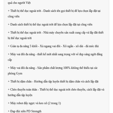
quả cho người Việt
+ Thiết bị thể dục ngoài trời - Danh sách tên gọi thiết bị để lựa chọn lắp đặt tại
công viên
+ Danh sách thiết bị thể dục ngoài trời để lựa chọn lắp đặt tại công viên
+ Thiết bị thể dục ngoài trời - Nhà máy chuyên sản xuất cung cấp và lắp đăt thiết
bị thể dục ngoài trời
+ Giàn tạ đa năng 5 khối - Xà ngang vai đôi - Xô ngắn - xô dài - đá móc đùi
+ Máy vai đôi đa năng - thiết kế mới nhất sang trọng với vẻ đẹp sáng ngời đẳng
cấp
+ Máy vai đôi đa năng - Sản phẩm chất lượng 100% không thể thiếu tại các
phòng Gym
+ Thiết bị dậm chân - Hướng dẫn tập luyện thiết bị dậm chân và cách lắp đặt
+ Chèo thuyền toàn thân - Thiết bị thể dục ngoài trời chèo thuyền, cách lắp đặt và
hướng dẫn tập luyện
+ Máy robot đẩy ngực và keo xô (2 trong 1)
+ Đạp đùi xiên PD Strength