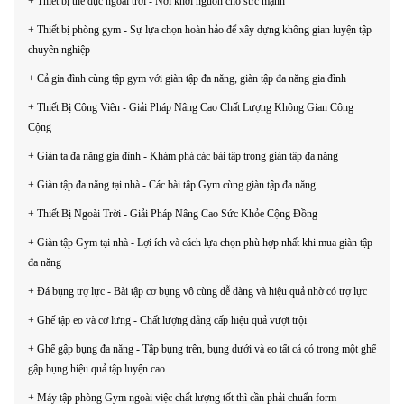
+ Thiết bị thể dục ngoài trời - Nơi khởi nguồn cho sức mạnh
+ Thiết bị phòng gym - Sự lựa chọn hoàn hảo để xây dựng không gian luyện tập
chuyên nghiệp
+ Cả gia đình cùng tập gym với giàn tập đa năng, giàn tập đa năng gia đình
+ Thiết Bị Công Viên - Giải Pháp Nâng Cao Chất Lượng Không Gian Công
Cộng
+ Giàn tạ đa năng gia đình - Khám phá các bài tập trong giàn tập đa năng
+ Giàn tập đa năng tại nhà - Các bài tập Gym cùng giàn tập đa năng
+ Thiết Bị Ngoài Trời - Giải Pháp Nâng Cao Sức Khỏe Cộng Đồng
+ Giàn tập Gym tại nhà - Lợi ích và cách lựa chọn phù hợp nhất khi mua giàn tập
đa năng
+ Đá bụng trợ lực - Bài tập cơ bụng vô cùng dễ dàng và hiệu quả nhờ có trợ lực
+ Ghế tập eo và cơ lưng - Chất lượng đẳng cấp hiệu quả vượt trội
+ Ghế gập bụng đa năng - Tập bụng trên, bụng dưới và eo tất cả có trong một ghế
gập bụng hiệu quả tập luyện cao
+ Máy tập phòng Gym ngoài việc chất lượng tốt thì cần phải chuẩn form