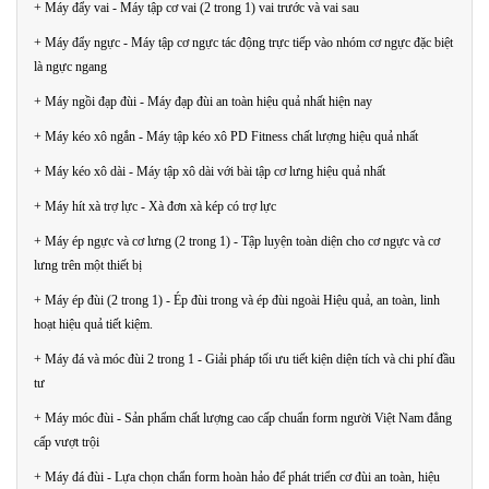
+ Máy đẩy vai - Máy tập cơ vai (2 trong 1) vai trước và vai sau
+ Máy đẩy ngực - Máy tập cơ ngực tác động trực tiếp vào nhóm cơ ngực đặc biệt
là ngực ngang
+ Máy ngồi đạp đùi - Máy đạp đùi an toàn hiệu quả nhất hiện nay
+ Máy kéo xô ngắn - Máy tập kéo xô PD Fitness chất lượng hiệu quả nhất
+ Máy kéo xô dài - Máy tập xô dài với bài tập cơ lưng hiệu quả nhất
+ Máy hít xà trợ lực - Xà đơn xà kép có trợ lực
+ Máy ép ngực và cơ lưng (2 trong 1) - Tập luyện toàn diện cho cơ ngực và cơ
lưng trên một thiết bị
+ Máy ép đùi (2 trong 1) - Ép đùi trong và ép đùi ngoài Hiệu quả, an toàn, linh
hoạt hiệu quả tiết kiệm.
+ Máy đá và móc đùi 2 trong 1 - Giải pháp tối ưu tiết kiện diện tích và chi phí đầu
tư
+ Máy móc đùi - Sản phẩm chất lượng cao cấp chuẩn form người Việt Nam đẳng
cấp vượt trội
+ Máy đá đùi - Lựa chọn chẩn form hoàn hảo để phát triển cơ đùi an toàn, hiệu