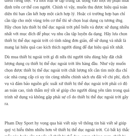
điểm riêng biệt. Và mỗi loại sẽ tập trung tác động vào một bộ phận nhất
định trên cơ thể con người. Chính vì vậy, muốn thu được hiệu quả toàn
diện thì bạn cần kết hợp một cách hợp lý. Hoặc có trường hợp bạn chỉ
cần tập cho một vùng trên cơ thể thì sẽ chọn loại dụng cụ tương ứng.
Hãy chọn lựa thiết bị thể dục ngoài trời phổ biến và được sử dụng nhiều
nhất với mục đích để phục vụ nhu cầu tập luyện đa dạng. Hãy lưa chọn
thiết bị thể dục ngoài trời có tính năng đơn giản, dễ sử dụng và nhất là
mang lại hiệu quả cao kích thích người dùng để đạt hiệu quả tốt nhất.
Dù mua thiết bị ngoài trời gì đi nữa thì người tiêu dùng hãy đặt chất
lượng dụng cụ thiết bị thể dục ngoài trời lên hàng đầu. Như vậy muốn
chọn được thiết bị thể dục ngoài trời chất lượng tốt cần tìm một địa chỉ
các nhà cung cấp có uy tín cùng nhiều chính sách ưu đãi về chi phí, dịch
vụ và đảm bảo nguồn gốc xuất xứ thiết bị thể dục ngoài trời phải có độ
an toàn cao, tính thẩm mỹ tốt sẽ giúp cho người dùng yên tâm trong quá
trình sử dụng và không gặp phải sự cố do thiết bị thể dục ngoài trời gây
ra.
Pham Duy Sport hy vọng qua bài viết này về thông tin bài viết sẽ giúp
quý vị hiểu thêm nhiều hơn về thiết bị thể dục ngoài trời. Có bất kỳ thắc