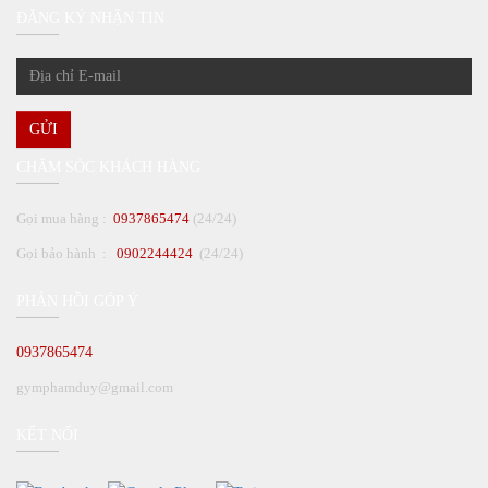
ĐĂNG KÝ NHẬN TIN
GỬI
CHĂM SÓC KHÁCH HÀNG
Gọi mua hàng :
0937865474
(24/24)
Gọi bảo hành :
0902244424
(24/24)
PHẢN HỒI GÓP Ý
0937865474
gymphamduy@gmail.com
KẾT NỐI