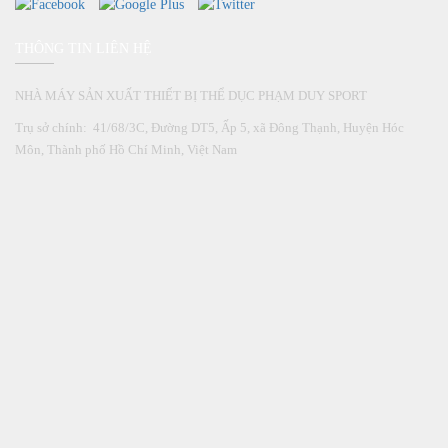
THÔNG TIN LIÊN HỆ
NHÀ MÁY SẢN XUẤT THIẾT BỊ THỂ DỤC PHẠM DUY SPORT
Trụ sở chính: 41/68/3C, Đường DT5, Ấp 5, xã Đông Thạnh, Huyện Hóc
Môn, Thành phố Hồ Chí Minh, Việt Nam