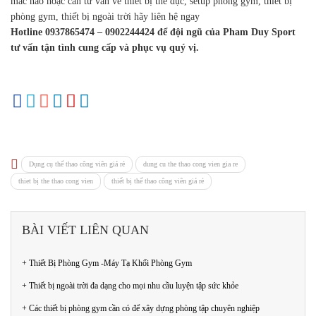
mắc nào hoặc cần tư vấn về thiết bị thể dục, setup phòng gym, thiết bị
phòng gym, thiết bị ngoài trời hãy liên hệ ngay
Hotline 0937865474 – 0902244424 để đội ngũ của Pham Duy Sport
tư vấn tận tình cung cấp và phục vụ quý vị.
Dụng cụ thể thao công viên giá rẻ
dung cu the thao cong vien gia re
thiet bị the thao cong vien
thiết bị thể thao công viên giá rẻ
BÀI VIẾT LIÊN QUAN
+ Thiết Bị Phòng Gym -Máy Tạ Khối Phòng Gym
+ Thiết bị ngoài trời đa dạng cho mọi nhu cầu luyện tập sức khỏe
+ Các thiết bị phòng gym cần có để xây dựng phòng tập chuyên nghiệp