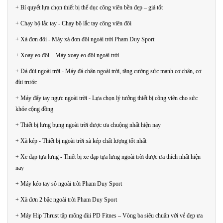
+ Bí quyết lựa chọn thiết bị thể dục công viên bền đẹp – giá tốt
+ Chạy bộ lắc tay - Chạy bộ lắc tay công viên đôi
+ Xà đơn đôi - Máy xà đơn đôi ngoài trời Pham Duy Sport
+ Xoay eo đôi – Máy xoay eo đôi ngoài trời
+ Đá đùi ngoài trời - Máy đá chân ngoài trời, tăng cường sức mạnh cơ chân, cơ
đùi trước
+ Máy đẩy tay ngực ngoài trời - Lựa chọn lý tưởng thiết bị công viên cho sức
khỏe cộng đồng
+ Thiết bị lưng bụng ngoài trời được ưa chuộng nhất hiện nay
+ Xà kép - Thiết bị ngoài trời xà kép chất lượng tốt nhất
+ Xe đạp tựa lưng - Thiết bị xe đạp tựa lưng ngoài trời được ưa thích nhất hiện
nay
+ Máy kéo tay sô ngoài trời Pham Duy Sport
+ Xà đơn 2 bậc ngoài trời Pham Duy Sport
+ Máy Hip Thrust tập mông đùi PD Fitnes – Vòng ba siêu chuẩn với vẻ đẹp ưa