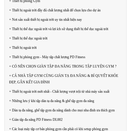
+ Thiết bị phòng Gym
+ Thiết bị ngoài trời đầy đủ chất lượng nhất để chọn lựa cho dự án
+ Nơi sản xuất thiết bị ngoài trời uy tin nhất hiện nay
+ Thiết bị thể dục ngoài trời và lợi ích sử dụng thiết bị thể dục ngoài trời
+ Thiết bị thể dục ngoài trời
+ Thiết bị ngoài trời
+ Thiết bị phòng gym - Máy tập chất lượng PD Fitness
+ CÓ NÊN CHỌN GIÀN TẬP ĐA NĂNG TRONG TẬP LUYỆN GYM ?
+ CẢ NHÀ TẬP GYM CÙNG GIÀN TẠ ĐA NĂNG & BÍ QUYẾT KHỎE
ĐẸP, GẮN KẾT GIA ĐÌNH
+ Thiết bị ngoài trời mới nhất - Chất lượng vượt trội từ nhà máy sản xuất
+ Những lưu ý khi tập dàn tạ đa năng & ghế tập gym đa năng
+ Dàn tạ đa năng, ghế tập gym đa năng dành cho mọi nha đình ưa thích gym
+ Giàn tập đa năng PD Fitness DL002
+ Các loại máy tập cơ bản phòng gym cần phải có khi setup phòng gym