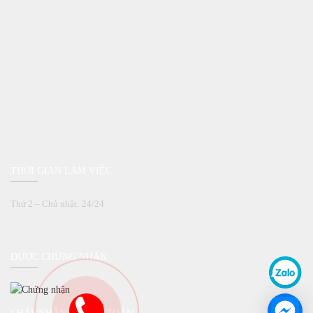
THỜI GIAN LÀM VIỆC
Thứ 2 – Chủ nhật: 24/24
ĐƯỢC CHỨNG NHẬN