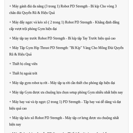
+ Máy gánh đùi đa năng (3 trong 1) Robot PD Strength - Bí kíp Cho vòng 3
chân đùi Quyến Rũ & Hiệu Quả
+ Máy đẩy ngực và kéo xô ( 2 trong 1) Robot PD Strength - Khẳng định đẳng
cấp vượt trội phòng Gym hiện đại
+ Máy tập tay trước Robot PD Strength - Bí kíp tập Tay Trước hiệu quả cao
+ Máy Tập Gym Hip Thrust PD Strength: "Bí Kíp" Vàng Cho Mông Đùi Quyến
Rũ & Hiệu Quả
+ Thiết bị công viên
+ Thiết bị ngoài trời
+ Máy tập gym robot tạ rời - Máy tập tạ rời cần thiết cho phòng tập hiện đại
+ Máy tập Gym được ưa chuộng lựa chọn setup phòng Gym nhiều nhất hiện nay
+ Máy bay vai và ép ngực (2 trong 1) PD Strength - Tập bay vai dễ dàng và đạt
hiệu quả cao
+ Máy tập kéo xô Robot PD Strength - Máy tập cơ lưng được ưa chuộng nhất
hiện nay