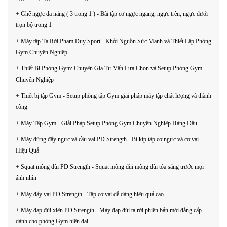
+ Ghế ngực đa năng ( 3 trong 1 ) - Bài tập cơ ngực ngang, ngực trên, ngực dưới
trọn bộ trong 1
+ Máy tập Tạ Rời Phạm Duy Sport - Khởi Nguồn Sức Mạnh và Thiết Lập Phòng
Gym Chuyên Nghiệp
+ Thiết Bị Phòng Gym: Chuyên Gia Tư Vấn Lựa Chọn và Setup Phòng Gym
Chuyên Nghiệp
+ Thiết bị tập Gym - Setup phòng tập Gym giải pháp máy tập chất lượng và thành
công
+ Máy Tập Gym - Giải Pháp Setup Phòng Gym Chuyên Nghiệp Hàng Đầu
+ Máy đứng đẩy ngực và cầu vai PD Strength - Bí kíp tập cơ ngực và cơ vai
Hiệu Quả
+ Squat mông đùi PD Strength - Squat mông đùi mông đùi tỏa sáng trước mọi
ánh nhìn
+ Máy đẩy vai PD Strength - Tập cơ vai dễ dàng hiệu quả cao
+ Máy đạp đùi xiên PD Strength - Máy đạp đùi tạ rời phiên bản mới đẳng cấp
dành cho phòng Gym hiện đại