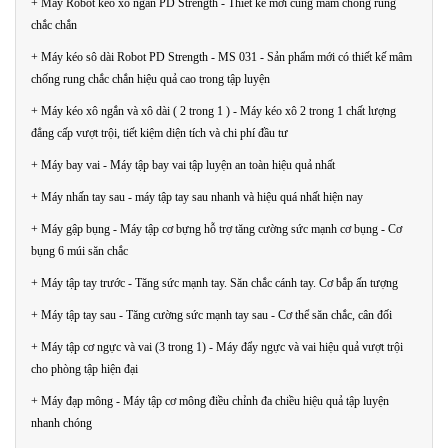
+ Máy Robot kéo xô ngắn PD Strength - Thiết kế mới cùng mâm chống rung
chắc chắn
+ Máy kéo sô dài Robot PD Strength - MS 031 - Sản phẩm mới có thiết kế mâm
chống rung chắc chắn hiệu quả cao trong tập luyện
+ Máy kéo xô ngắn và xô dài ( 2 trong 1 ) - Máy kéo xô 2 trong 1 chất lượng
đẳng cấp vượt trội, tiết kiệm diện tích và chi phí đầu tư
+ Máy bay vai - Máy tập bay vai tập luyện an toàn hiệu quả nhất
+ Máy nhấn tay sau - máy tập tay sau nhanh và hiệu quá nhất hiện nay
+ Máy gập bụng - Máy tập cơ bựng hỗ trợ tăng cường sức mạnh cơ bụng - Cơ
bụng 6 múi săn chắc
+ Máy tập tay trước - Tăng sức mạnh tay. Săn chắc cánh tay. Cơ bắp ấn tượng
+ Máy tập tay sau - Tăng cường sức mạnh tay sau - Cơ thể săn chắc, cân đối
+ Máy tập cơ ngực và vai (3 trong 1) - Máy đẩy ngực và vai hiệu quả vượt trội
cho phòng tập hiện đại
+ Máy đạp mông - Máy tập cơ mông điều chỉnh đa chiều hiệu quả tập luyện
nhanh chóng