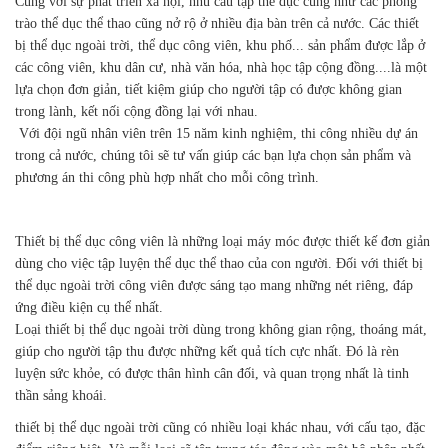
Cùng với sự phát triển xã hội, nhu cầu tập thể dục cũng như các phong
trào thể dục thể thao cũng nở rộ ở nhiều địa bàn trên cả nước. Các thiết
bị thể dục ngoài trời, thể dục công viên, khu phố... sản phẩm được lắp ở
các công viên, khu dân cư, nhà văn hóa, nhà học tập cộng đồng....là một
lựa chọn đơn giản, tiết kiệm giúp cho người tập có được không gian
trong lành, kết nối cộng đồng lại với nhau.
Với đội ngũ nhân viên trên 15 năm kinh nghiệm, thi công nhiều dự án
trong cả nước, chúng tôi sẽ tư vấn giúp các bạn lựa chọn sản phẩm và
phương án thi công phù hợp nhất cho mỗi công trình.
Thiết bị thể dục công viên là những loại máy móc được thiết kế đơn giản
dùng cho việc tập luyện thể dục thể thao của con người. Đối với thiết bị
thể dục ngoài trời công viên được sáng tạo mang những nét riêng, đáp
ứng điều kiện cụ thể nhất.
Loại thiết bị thể dục ngoài trời dùng trong không gian rộng, thoáng mát,
giúp cho người tập thu được những kết quả tích cực nhất. Đó là rèn
luyện sức khỏe, có được thân hình cân đối, và quan trọng nhất là tinh
thần sảng khoái.
thiết bị thể dục ngoài trời cũng có nhiều loại khác nhau, với cấu tạo, đặc