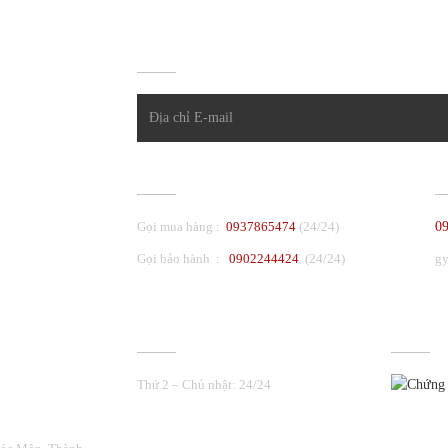
ĐĂNG KÝ NHẬN TIN
CHĂM SÓC KHÁCH HÀNG
P
Gọi mua hàng :
0937865474
(24/24)
0
Gọi bảo hành :
0902244424
(24/24)
g
THỜI GIAN LÀM VIỆC
ĐƯỢC C
Thứ 2 – Chủ nhật: 24/24