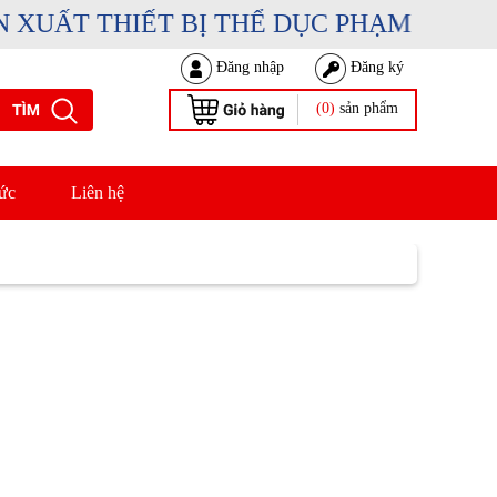
XUẤT THIẾT BỊ THỂ DỤC PHẠM DUY SP
Đăng nhập
Đăng ký
(0)
sản phẩm
ức
Liên hệ