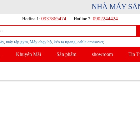
NHÀ MÁY SẢN 
0937865474
0902244424
Hotline 1:
Hotline 2:
iày
,
máy tập gym
,
Máy chạy bộ
,
kéo tạ ngang
,
cable crossover
, ...
u
Khuyến Mãi
Sản phẩm
showroom
Tin T
a chọn hoàn hảo cho phòng gym
 chuyên dụng giúp phát triển và săn
 thời hỗ trợ cải thiện sức mạnh tổng