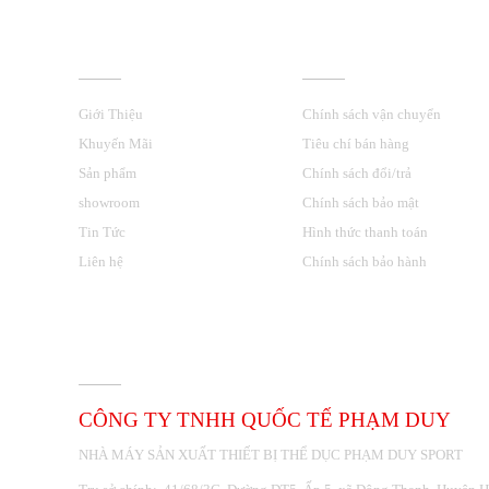
VỀ CHÚNG TÔI
HỖ TRỢ KHÁCH HÀNG
Giới Thiệu
Chính sách vận chuyển
Khuyến Mãi
Tiêu chí bán hàng
Sản phẩm
Chính sách đổi/trả
showroom
Chính sách bảo mật
Tin Tức
Hình thức thanh toán
Liên hệ
Chính sách bảo hành
THÔNG TIN LIÊN HỆ
CÔNG TY TNHH QUỐC TẾ PHẠM DUY
NHÀ MÁY SẢN XUẤT THIẾT BỊ THỂ DỤC PHẠM DUY SPORT