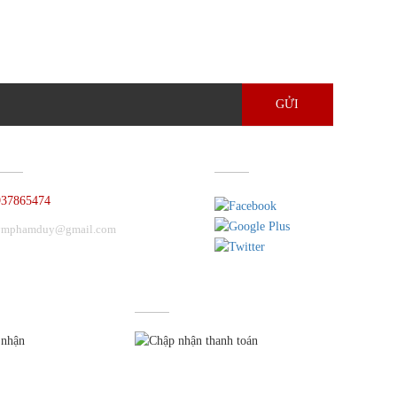
GỬI
HẢN HỒI GÓP Ý
KẾT NỐI
937865474
ymphamduy@gmail.com
HỨNG NHẬN
CHẤP NHẬN THANH TOÁN