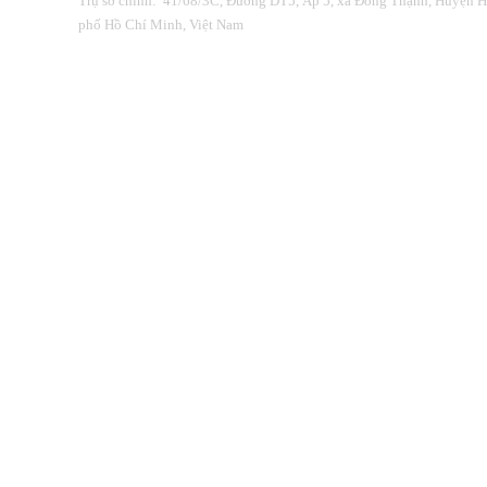
Trụ sở chính: 41/68/3C, Đường DT5, Ấp 5, xã Đông Thạnh, Huyện 
phố Hồ Chí Minh, Việt Nam