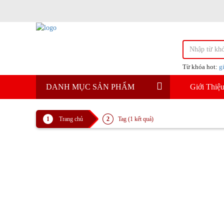
Từ khóa hot:
g
DANH MỤC SẢN PHẨM
Giới Thiệ
Ghế ép ngực dưới - Sự lự
chuyên nghiệp và cá nhân
Ghế ép ngực dưới là thiết bị
Trang chủ
Tag (1 kết quả)
chắc nhóm cơ ngực dưới, đồng
thể...