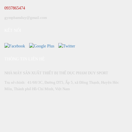
0937865474
gymphamduy@gmail.com
KẾT NỐI
THÔNG TIN LIÊN HỆ
NHÀ MÁY SẢN XUẤT THIẾT BỊ THỂ DỤC PHẠM DUY SPORT
Trụ sở chính: 41/68/3C, Đường DT5, Ấp 5, xã Đông Thạnh, Huyện Hóc
Môn, Thành phố Hồ Chí Minh, Việt Nam