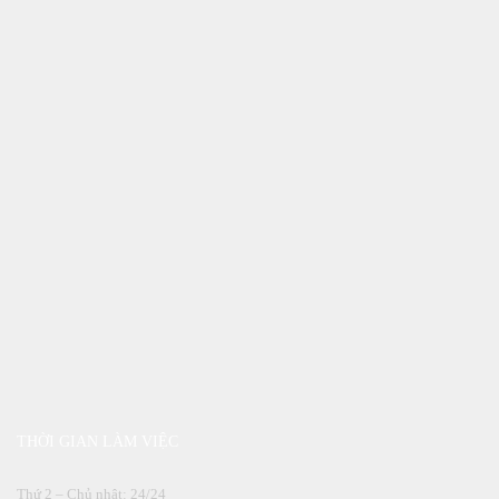
THỜI GIAN LÀM VIỆC
Thứ 2 – Chủ nhật: 24/24