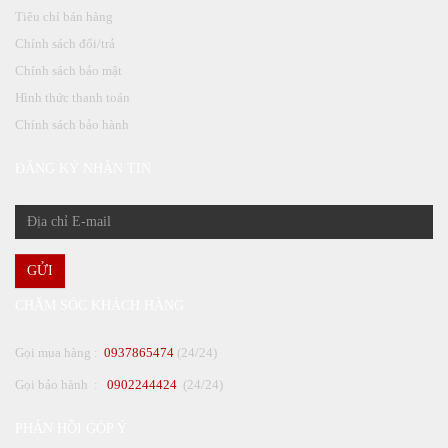
Tiêu chí bán hàng
Chính sách đổi/trả
Chính sách bảo mật
Hình thức thanh toán
Chính sách bảo hành
ĐĂNG KÝ NHẬN TIN
GỬI
CHĂM SÓC KHÁCH HÀNG
Gọi mua hàng :
0937865474
(24/24)
Gọi bảo hành :
0902244424
(24/24)
PHẢN HỒI GÓP Ý