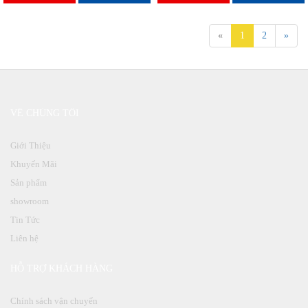
«
1
2
»
VỀ CHÚNG TÔI
Giới Thiệu
Khuyến Mãi
Sản phẩm
showroom
Tin Tức
Liên hệ
HỖ TRỢ KHÁCH HÀNG
Chính sách vận chuyển