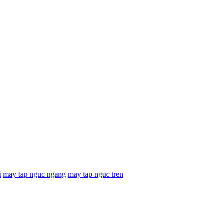
i
may tap nguc ngang
may tap nguc tren