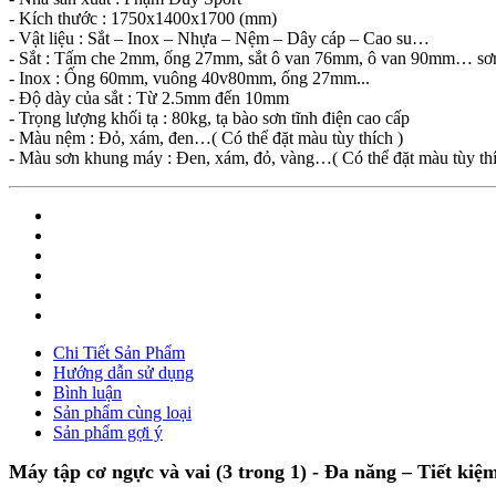
- Kích thước : 1750x1400x1700 (mm)
- Vật liệu : Sắt – Inox – Nhựa – Nệm – Dây cáp – Cao su…
- Sắt : Tấm che 2mm, ống 27mm, sắt ô van 76mm, ô van 90mm… sơn 
- Inox : Ống 60mm, vuông 40v80mm, ống 27mm...
- Độ dày của sắt : Từ 2.5mm đến 10mm
- Trọng lượng khối tạ : 80kg, tạ bào sơn tĩnh điện cao cấp
- Màu nệm : Đỏ, xám, đen…( Có thể đặt màu tùy thích )
- Màu sơn khung máy : Đen, xám, đỏ, vàng…( Có thể đặt màu tùy thíc
Chi Tiết Sản Phẩm
Hướng dẫn sử dụng
Bình luận
Sản phẩm cùng loại
Sản phẩm gợi ý
Máy tập cơ ngực và vai (3 trong 1) - Đa năng – Tiết kiệ