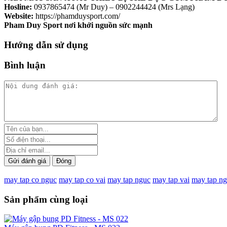
Hosline:
0937865474 (Mr Duy) – 0902244424 (Mrs Lạng)
Website:
https://phamduysport.com/
Pham Duy Sport nơi khởi nguồn sức mạnh
Hướng dẫn sử dụng
Bình luận
Gửi đánh giá
Đóng
may tap co nguc
may tap co vai
may tap nguc
may tap vai
may tap ng
Sản phẩm cùng loại