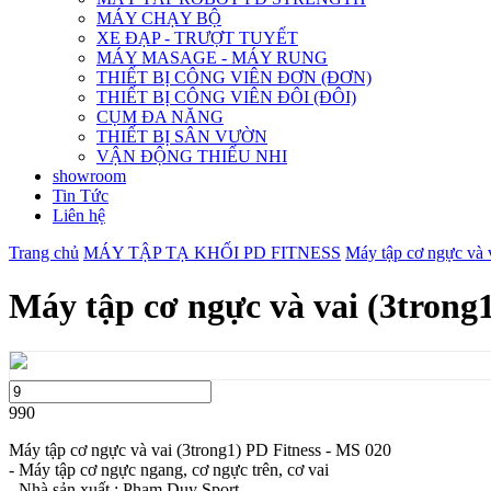
MÁY CHẠY BỘ
XE ĐẠP - TRƯỢT TUYẾT
MÁY MASAGE - MÁY RUNG
THIẾT BỊ CÔNG VIÊN ĐƠN (ĐƠN)
THIẾT BỊ CÔNG VIÊN ĐÔI (ĐÔI)
CỤM ĐA NĂNG
THIẾT BỊ SÂN VƯỜN
VẬN ĐỘNG THIẾU NHI
showroom
Tin Tức
Liên hệ
Trang chủ
MÁY TẬP TẠ KHỐI PD FITNESS
Máy tập cơ ngực và 
Máy tập cơ ngực và vai (3trong
990
Máy tập cơ ngực và vai (3trong1) PD Fitness - MS 020
- Máy tập cơ ngực ngang, cơ ngực trên, cơ vai
- Nhà sản xuất : Phạm Duy Sport