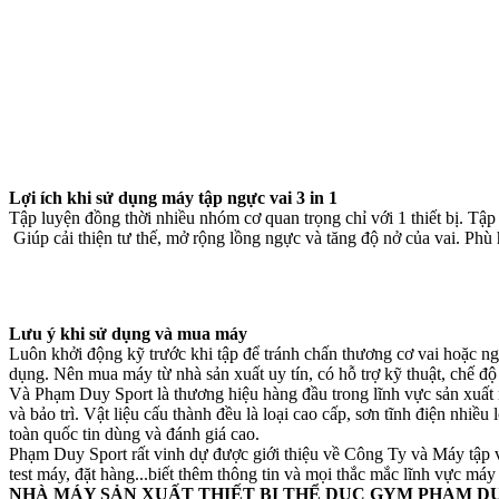
Lợi ích khi sử dụng máy tập ngực vai 3 in 1
Tập luyện đồng thời nhiều nhóm cơ quan trọng chỉ với 1 thiết bị. Tậ
Giúp cải thiện tư thế, mở rộng lồng ngực và tăng độ nở của vai. Phù 
Lưu ý khi sử dụng và mua máy
Luôn khởi động kỹ trước khi tập để tránh chấn thương cơ vai hoặc n
dụng. Nên mua máy từ nhà sản xuất uy tín, có hỗ trợ kỹ thuật, chế độ
Và Phạm Duy Sport là thương hiệu hàng đầu trong lĩnh vực sản xuất 
và bảo trì. Vật liệu cấu thành đều là loại cao cấp, sơn tĩnh điện nhi
toàn quốc tin dùng và đánh giá cao.
Phạm Duy Sport rất vinh dự được giới thiệu về Công Ty và Máy tập v
test máy, đặt hàng...biết thêm thông tin và mọi thắc mắc lĩnh vực má
NHÀ MÁY SẢN XUẤT THIẾT BỊ THỂ DỤC GYM PHAM D