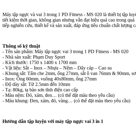
Máy tập ngực và vai 3 trong 1 PD Fitness - MS 020 là thiết bị tập lu
tiết kiệm thời gian, không gian nhưng vẫn đạt hiệu quả cao trong quá
tiếp nghiên cứu, thiết kế và sản xuất, đáp ứng tiêu chuẩn chất lượng c
Thông số kỹ thuật
- Tên sản phẩm: Máy tập ngực vai 3 trong 1 PD Fitness - MS 020
- Nhà sản xuất: Phạm Duy Sport
- Kích thước: 1750 x 1400 x 1700 mm
- Vật liệu: Sắt – Inox – Nhựa – Nệm – Dây cáp – Cao su
- Khung sắt: Tấm che 2mm, ống 27mm, sắt ô van 76mm & 90mm, sơn 
- Inox: Ống 60mm, vuông 40x80mm, ống 27mm
- Độ dày sắt: Từ 2.5mm đến 10mm
- Tạ: 80kg, tạ bào sơn tĩnh điện cao cấp
- Màu nệm: Đỏ, xám, đen… (có thể đặt màu theo yêu cầu)
- Màu khung: Đen, xám, đỏ, vàng… (có thể đặt màu theo yêu cầu)
Hướng dẫn tập luyện với máy tập ngực vai 3 in 1