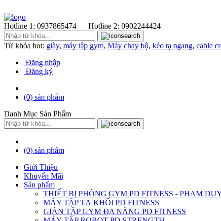
Hotline 1:
0937865474
Hotline 2:
0902244424
Từ khóa hot:
giày
,
máy tập gym
,
Máy chạy bộ
,
kéo tạ ngang
,
cable c
Đăng nhập
Đăng ký
(0)
sản phẩm
Danh Mục Sản Phẩm
(0)
sản phẩm
Giới Thiệu
Khuyến Mãi
Sản phẩm
THIẾT BỊ PHÒNG GYM PD FITNESS - PHAM DU
MÁY TẬP TẠ KHỐI PD FITNESS
GIÀN TẬP GYM ĐA NĂNG PD FITNESS
MÁY TÂP ROBOT PD STRENGTH