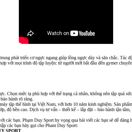
p trung phát triển cơ ngực ngang giúp lồng ngực dày và săn chắc. Tác 
hợp với mọi trình độ tập luyện: từ người mới bắt đầu đến gymer chuyên 
gực. Chọn mức tạ phù hợp với thể trạng cá nhân, không nên tập quá sứ
 bảo hành rõ ràng.
máy tập thể hình tại Việt Nam, với hơn 10 năm kinh nghiệm. Sản phẩm
ều lớp, độ bền cao. Dịch vụ tư vấn – thiết kế – lắp đặt – bảo hành tận
ới các bạn. Phạm Duy Sport hy vọng qua bài viết các bạn sẽ dễ dàng h
y tập các bạn hãy gọi cho Pham Duy Sport:
UY SPORT