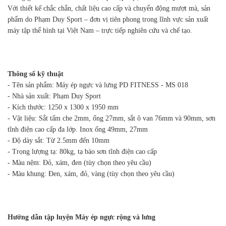
Với thiết kế chắc chắn, chất liệu cao cấp và chuyển động mượt mà, sản
phẩm do Phạm Duy Sport – đơn vị tiên phong trong lĩnh vực sản xuất
máy tập thể hình tại Việt Nam – trực tiếp nghiên cứu và chế tạo.
Thông số kỹ thuật
- Tên sản phẩm: Máy ép ngực và lưng PD FITNESS - MS 018
- Nhà sản xuất: Phạm Duy Sport
- Kích thước: 1250 x 1300 x 1950 mm
- Vật liệu: Sắt tấm che 2mm, ống 27mm, sắt ô van 76mm và 90mm, sơn
tĩnh điện cao cấp đa lớp. Inox ống 49mm, 27mm
- Độ dày sắt: Từ 2.5mm đến 10mm
- Trọng lượng tạ: 80kg, tạ bào sơn tĩnh điện cao cấp
- Màu nệm: Đỏ, xám, đen (tùy chọn theo yêu cầu)
- Màu khung: Đen, xám, đỏ, vàng (tùy chọn theo yêu cầu)
Hướng dẫn tập luyện Máy ép ngực rộng và lưng