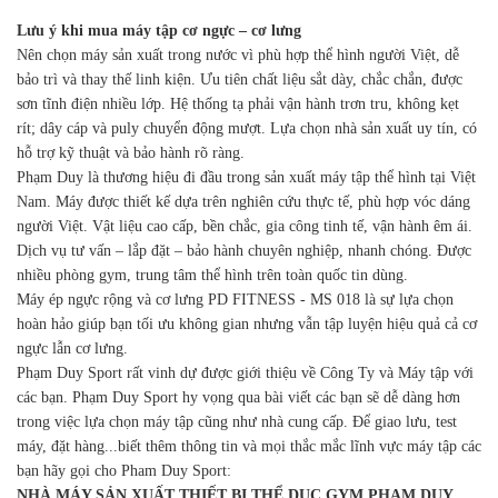
Lưu ý khi mua máy tập cơ ngực – cơ lưng
Nên chọn máy sản xuất trong nước vì phù hợp thể hình người Việt, dễ
bảo trì và thay thế linh kiện. Ưu tiên chất liệu sắt dày, chắc chắn, được
sơn tĩnh điện nhiều lớp. Hệ thống tạ phải vận hành trơn tru, không kẹt
rít; dây cáp và puly chuyển động mượt. Lựa chọn nhà sản xuất uy tín, có
hỗ trợ kỹ thuật và bảo hành rõ ràng.
Phạm Duy là thương hiệu đi đầu trong sản xuất máy tập thể hình tại Việt
Nam. Máy được thiết kế dựa trên nghiên cứu thực tế, phù hợp vóc dáng
người Việt. Vật liệu cao cấp, bền chắc, gia công tinh tế, vận hành êm ái.
Dịch vụ tư vấn – lắp đặt – bảo hành chuyên nghiệp, nhanh chóng. Được
nhiều phòng gym, trung tâm thể hình trên toàn quốc tin dùng.
Máy ép ngực rộng và cơ lưng PD FITNESS - MS 018 là sự lựa chọn
hoàn hảo giúp bạn tối ưu không gian nhưng vẫn tập luyện hiệu quả cả cơ
ngực lẫn cơ lưng.
Phạm Duy Sport rất vinh dự được giới thiệu về Công Ty và Máy tập với
các bạn. Phạm Duy Sport hy vọng qua bài viết các bạn sẽ dễ dàng hơn
trong việc lựa chọn máy tập cũng như nhà cung cấp. Để giao lưu, test
máy, đặt hàng...biết thêm thông tin và mọi thắc mắc lĩnh vực máy tập các
bạn hãy gọi cho Pham Duy Sport:
NHÀ MÁY SẢN XUẤT THIẾT BỊ THỂ DỤC GYM PHAM DUY