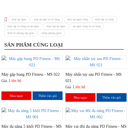
may ep nguc
may ep ngc va co lung
may ep nguc rong
may tap co lung
may tap co lung va ep nguc
may tap ep nguc
ep nguc rong va co lung
thiet bi phong tap gym
setup phong gym
SẢN PHẨM CÙNG LOẠI
Máy gập bung PD Fitness - MS 022
Máy nhấn tay sau PD Fitness - MS
Giá:
Liên hệ
021
Giá:
Liên hệ
Mua ngay
Thêm vào giỏ
Mua ngay
Thêm vào giỏ
Máy đa năng 5 khối PD Fitness - MS
Máy vai đôi đa năng PD Fitness - MS