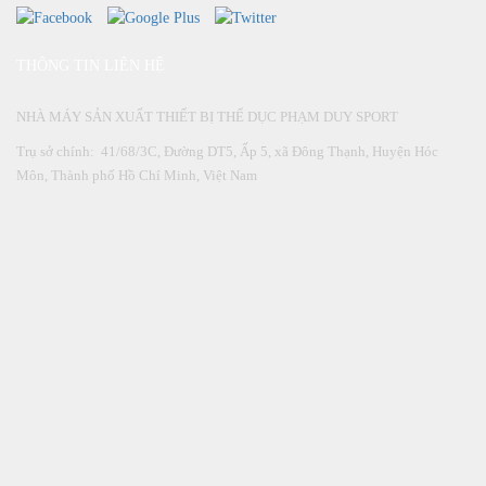
THÔNG TIN LIÊN HỆ
NHÀ MÁY SẢN XUẤT THIẾT BỊ THỂ DỤC PHẠM DUY SPORT
Trụ sở chính: 41/68/3C, Đường DT5, Ấp 5, xã Đông Thạnh, Huyện Hóc
Môn, Thành phố Hồ Chí Minh, Việt Nam