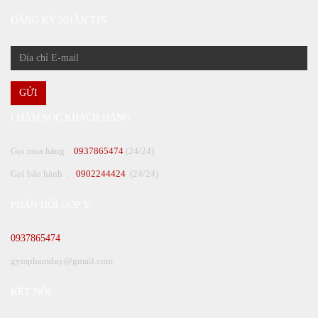
ĐĂNG KÝ NHẬN TIN
GỬI
CHĂM SÓC KHÁCH HÀNG
Gọi mua hàng :
0937865474
(24/24)
Gọi bảo hành :
0902244424
(24/24)
PHẢN HỒI GÓP Ý
0937865474
gymphamduy@gmail.com
KẾT NỐI