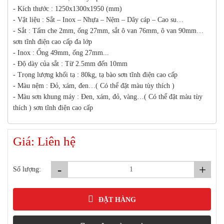
- Kích thước : 1250x1300x1950 (mm)
- Vật liệu : Sắt – Inox – Nhựa – Nệm – Dây cáp – Cao su…
- Sắt : Tấm che 2mm, ống 27mm, sắt ô van 76mm, ô van 90mm…
sơn tĩnh điện cao cấp đa lớp
- Inox : Ống 49mm, ống 27mm...
- Độ dày của sắt : Từ 2.5mm đến 10mm
- Trọng lượng khối tạ : 80kg, tạ bào sơn tĩnh điện cao cấp
- Màu nệm : Đỏ, xám, đen…( Có thể đặt màu tùy thích )
- Màu sơn khung máy : Đen, xám, đỏ, vàng…( Có thể đặt màu tùy
thích ) sơn tĩnh điện cao cấp
Giá: Liên hệ
-
+
Số lượng:
ĐẶT HÀNG