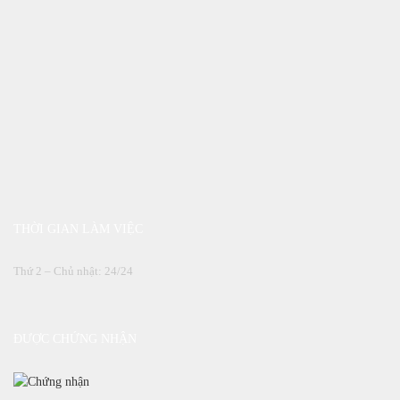
THỜI GIAN LÀM VIỆC
Thứ 2 – Chủ nhật: 24/24
ĐƯỢC CHỨNG NHẬN