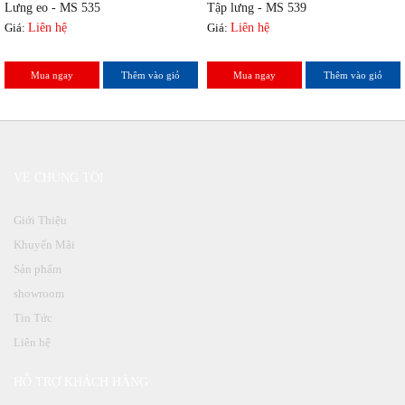
Lưng eo - MS 535
Tập lưng - MS 539
Giá:
Liên hệ
Giá:
Liên hệ
Mua ngay
Thêm vào giỏ
Mua ngay
Thêm vào giỏ
VỀ CHÚNG TÔI
Giới Thiệu
Khuyến Mãi
Sản phẩm
showroom
Tin Tức
Liên hệ
HỖ TRỢ KHÁCH HÀNG