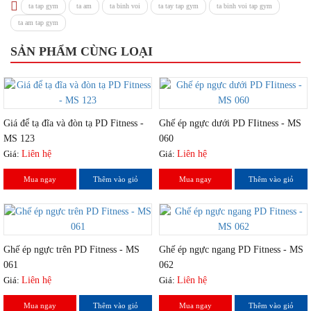
ta tap gym
ta am
ta binh voi
ta tay tap gym
ta binh voi tap gym
ta am tap gym
SẢN PHẨM CÙNG LOẠI
Giá để tạ đĩa và đòn tạ PD Fitness -
Ghế ép ngực dưới PD FIitness - MS
MS 123
060
Giá:
Liên hệ
Giá:
Liên hệ
Mua ngay
Thêm vào giỏ
Mua ngay
Thêm vào giỏ
Ghế ép ngực trên PD Fitness - MS
Ghế ép ngực ngang PD Fitness - MS
061
062
Giá:
Liên hệ
Giá:
Liên hệ
Mua ngay
Thêm vào giỏ
Mua ngay
Thêm vào giỏ