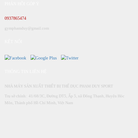
PHẢN HỒI GÓP Ý
0937865474
gymphamduy@gmail.com
KẾT NỐI
THÔNG TIN LIÊN HỆ
NHÀ MÁY SẢN XUẤT THIẾT BỊ THỂ DỤC PHẠM DUY SPORT
Trụ sở chính: 41/68/3C, Đường DT5, Ấp 5, xã Đông Thạnh, Huyện Hóc
Môn, Thành phố Hồ Chí Minh, Việt Nam