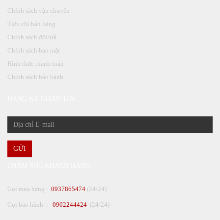
Chính sách vận chuyển
Tiêu chí bán hàng
Chính sách đổi/trả
Chính sách bảo mật
Hình thức thanh toán
Chính sách bảo hành
ĐĂNG KÝ NHẬN TIN
GỬI
CHĂM SÓC KHÁCH HÀNG
Gọi mua hàng :
0937865474
(24/24)
Gọi bảo hành :
0902244424
(24/24)