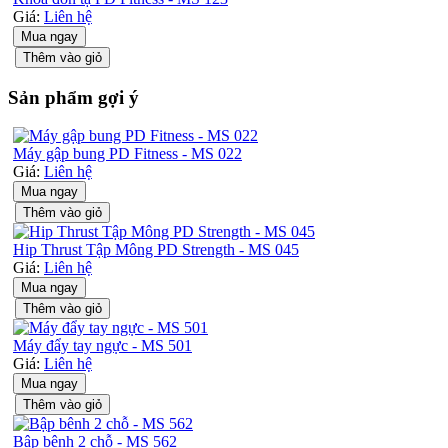
Giá:
Liên hệ
Mua ngay
Thêm vào giỏ
Sản phẩm gợi ý
Máy gập bung PD Fitness - MS 022
Giá:
Liên hệ
Mua ngay
Thêm vào giỏ
Hip Thrust Tập Mông PD Strength - MS 045
Giá:
Liên hệ
Mua ngay
Thêm vào giỏ
Máy đẩy tay ngực - MS 501
Giá:
Liên hệ
Mua ngay
Thêm vào giỏ
Bập bênh 2 chỗ - MS 562