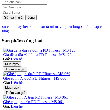
Gửi đánh giá
Đóng
xo chu t
may keo xo
keo xo ta roi
may tap co lung
xo chu t tap co
lung
Sản phẩm cùng loại
Giá để tạ đĩa và đòn tạ PD Fitness - MS 123
Giá:
Liên hệ
Mua ngay
Thêm vào giỏ
Ghế ép ngực dưới PD FIitness - MS 060
Giá:
Liên hệ
Mua ngay
Thêm vào giỏ
Ghế ép ngực trên PD Fitness - MS 061
Giá:
Liên hệ