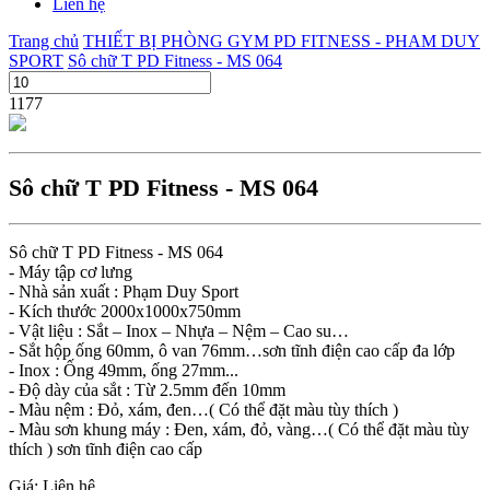
Liên hệ
Trang chủ
THIẾT BỊ PHÒNG GYM PD FITNESS - PHAM DUY
SPORT
Sô chữ T PD Fitness - MS 064
1177
Sô chữ T PD Fitness - MS 064
Sô chữ T PD Fitness - MS 064
- Máy tập cơ lưng
- Nhà sản xuất : Phạm Duy Sport
- Kích thước 2000x1000x750mm
- Vật liệu : Sắt – Inox – Nhựa – Nệm – Cao su…
- Sắt hộp ống 60mm, ô van 76mm…sơn tĩnh điện cao cấp đa lớp
- Inox : Ống 49mm, ống 27mm...
- Độ dày của sắt : Từ 2.5mm đến 10mm
- Màu nệm : Đỏ, xám, đen…( Có thể đặt màu tùy thích )
- Màu sơn khung máy : Đen, xám, đỏ, vàng…( Có thể đặt màu tùy
thích ) sơn tĩnh điện cao cấp
Giá: Liên hệ