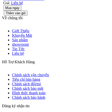
Giá:
Liên hệ
Mua ngay
Thêm vào giỏ
Về chúng tôi
Giới Thiệu
Khuyến Mãi
Sản phẩm
showroom
Tin Tức
Liên hệ
Hỗ Trợ Khách Hàng
Chính sách vận chuyển
Tiêu chí bán hàng
Chính sách đổi/trả
Chính sách bảo mật
Hình thức thanh toán
Chính sách bảo hành
Đăng ký nhận tin