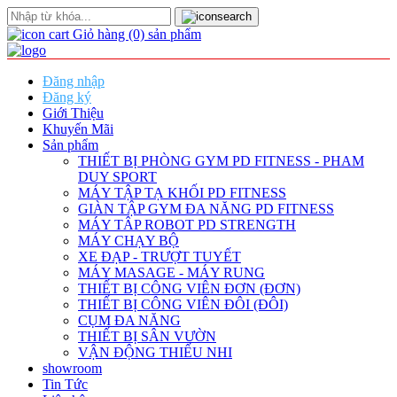
Giỏ hàng
(0)
sản phẩm
Đăng nhập
Đăng ký
Giới Thiệu
Khuyến Mãi
Sản phẩm
THIẾT BỊ PHÒNG GYM PD FITNESS - PHAM
DUY SPORT
MÁY TẬP TẠ KHỐI PD FITNESS
GIÀN TẬP GYM ĐA NĂNG PD FITNESS
MÁY TÂP ROBOT PD STRENGTH
MÁY CHẠY BỘ
XE ĐẠP - TRƯỢT TUYẾT
MÁY MASAGE - MÁY RUNG
THIẾT BỊ CÔNG VIÊN ĐƠN (ĐƠN)
THIẾT BỊ CÔNG VIÊN ĐÔI (ĐÔI)
CỤM ĐA NĂNG
THIẾT BỊ SÂN VƯỜN
VẬN ĐỘNG THIẾU NHI
showroom
Tin Tức