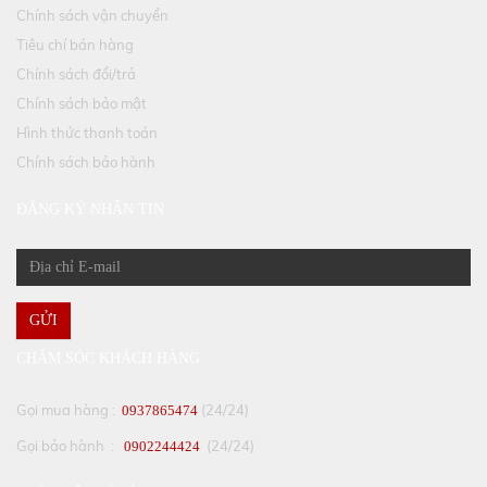
Chính sách vận chuyển
Tiêu chí bán hàng
Chính sách đổi/trả
Chính sách bảo mật
Hình thức thanh toán
Chính sách bảo hành
ĐĂNG KÝ NHẬN TIN
GỬI
CHĂM SÓC KHÁCH HÀNG
Gọi mua hàng :
(24/24)
0937865474
Gọi bảo hành :
(24/24)
0902244424