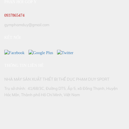
PHẢN HỒI GÓP Ý
0937865474
gymphamduy@gmail.com
KẾT NỐI
THÔNG TIN LIÊN HỆ
NHÀ MÁY SẢN XUẤT THIẾT BỊ THỂ DỤC PHẠM DUY SPORT
Trụ sở chính: 41/68/3C, Đường DT5, Ấp 5, xã Đông Thạnh, Huyện
Hóc Môn, Thành phố Hồ Chí Minh, Việt Nam