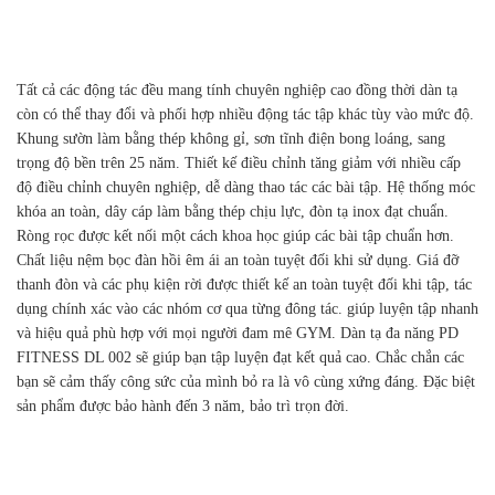
Tất cả các động tác đều mang tính chuyên nghiệp cao đồng thời dàn tạ
còn có thể thay đổi và phối hợp nhiều động tác tập khác tùy vào mức độ.
Khung sườn làm bằng thép không gỉ, sơn tĩnh điện bong loáng, sang
trọng độ bền trên 25 năm. Thiết kế điều chỉnh tăng giảm với nhiều cấp
độ điều chỉnh chuyên nghiệp, dễ dàng thao tác các bài tập. Hệ thống móc
khóa an toàn, dây cáp làm bằng thép chịu lực, đòn tạ inox đạt chuẩn.
Ròng rọc được kết nối một cách khoa học giúp các bài tập chuẩn hơn.
Chất liệu nệm bọc đàn hồi êm ái an toàn tuyệt đối khi sử dụng. Giá đỡ
thanh đòn và các phụ kiện rời được thiết kế an toàn tuyệt đối khi tập, tác
dụng chính xác vào các nhóm cơ qua từng đông tác. giúp luyện tập nhanh
và hiệu quả phù hợp với mọi người đam mê GYM. Dàn tạ đa năng PD
FITNESS DL 002 sẽ giúp bạn tập luyện đạt kết quả cao. Chắc chắn các
bạn sẽ cảm thấy công sức của mình bỏ ra là vô cùng xứng đáng. Đặc biệt
sản phẩm được bảo hành đến 3 năm, bảo trì trọn đời.