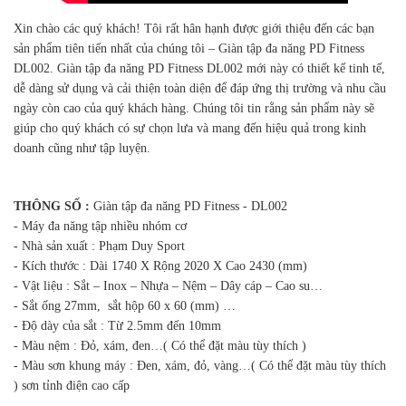
Xin chào các quý khách! Tôi rất hân hạnh được giới thiệu đến các bạn
sản phẩm tiên tiến nhất của chúng tôi – Giàn tập đa năng PD Fitness
DL002. Giàn tập đa năng PD Fitness DL002 mới này có thiết kế tinh tế,
dễ dàng sử dụng và cải thiện toàn diện để đáp ứng thị trường và nhu cầu
ngày còn cao của quý khách hàng. Chúng tôi tin rằng sản phẩm này sẽ
giúp cho quý khách có sự chọn lưa và mang đến hiệu quả trong kinh
doanh cũng như tập luyện.
THÔNG SỐ :
Giàn tập đa năng PD Fitness - DL002
- Máy đa năng tập nhiều nhóm cơ
- Nhà sản xuất : Phạm Duy Sport
- Kích thước : Dài 1740 X Rộng 2020 X Cao 2430 (mm)
- Vật liệu : Sắt – Inox – Nhựa – Nệm – Dây cáp – Cao su…
- Sắt ống 27mm, sắt hộp 60 x 60 (mm) …
- Độ dày của sắt : Từ 2.5mm đến 10mm
- Màu nệm : Đỏ, xám, đen…( Có thể đặt màu tùy thích )
- Màu sơn khung máy : Đen, xám, đỏ, vàng…( Có thể đặt màu tùy thích
) sơn tỉnh điện cao cấp