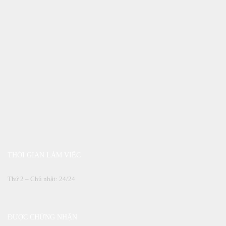
THỜI GIAN LÀM VIỆC
Thứ 2 – Chủ nhật: 24/24
ĐƯỢC CHỨNG NHẬN