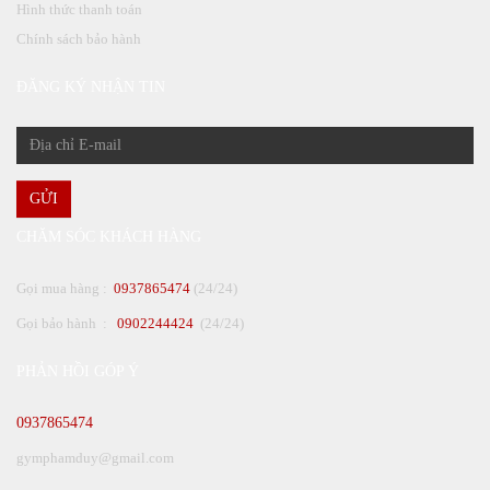
Hình thức thanh toán
Chính sách bảo hành
ĐĂNG KÝ NHẬN TIN
GỬI
CHĂM SÓC KHÁCH HÀNG
Gọi mua hàng :
0937865474
(24/24)
Gọi bảo hành :
0902244424
(24/24)
PHẢN HỒI GÓP Ý
0937865474
gymphamduy@gmail.com