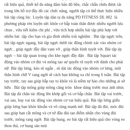
rất hiệu quả, thiết kế đa năng đảm bảo độ bền, chắc chắn chứa được tải
trọng lớn hỗ trợ đầy đủ các chức năng, người tập có thể thực hiện nhiều
bài tập cùng lúc. Luyện tập dàn tạ đa năng PD FITNESS DL 002 là
phương pháp rèn luyện sức khỏe cơ bắp toàn thân được nhiều người lựa
chọn , vừa tiết kiệm chi phí , vừa tích hợp nhiều bài tập phù hợp với
nhiều bài tập cho bạn và gia đình nhiều trải nghiệm : Bài tập ngực trên,
bài tập ngực ngang, bài tập ngực dưới tác động chính xác vào nhóm cơ
ngực , giúp ngực đầy đặn vạm vỡ , giúp thân hình tuyệt vời. Bài tập ép
ngực – bài tập quan trọng cho khe ngực đầy đặn . Bài tập Squart tác
động vào nhóm cơ đùi và mông tạo sự quyến rũ tuyệt vời dành cho phái
nữ. Bài tập lưng, kéo sô ngắn , sô dài tác động vào nhóm cơ lưng, một
thân hình chữ V rạng ngời sẽ cách bạn không xa chỉ trong 6 tuần. Bài tập
tay trước, tay sau giúp bắp tay to khỏe và là niềm tự hào cho những ai sở
hữu . Bài tập mông giúp mông căng tròn khoe dáng trước mọi ánh nhìn.
Bài tập đá chân tác động lên khớp gối và cơ bắp chân. Bài tập vai trước,
vai sau, bay vai tác động vào nhóm cơ vai hiệu quả. Bài tập lưng giữa
giúp lưng bạn khỏe khoắn và vô cùng mạnh mẽ. Bài tập đá đùi, móc đùi
sau giúp bạn cắt mông và cơ tứ đầu đùi tạo điểm nhấn cho vùng đùi
trước, mông rạng ngời. Bài tập bụng, eo bài tập rất hiệu quả cho vòng eo
thon thả, cơ bụng sáu múi