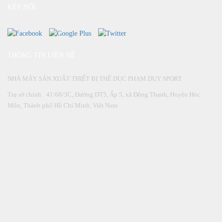
KẾT NỐI
THÔNG TIN LIÊN HỆ
NHÀ MÁY SẢN XUẤT THIẾT BỊ THỂ DỤC PHẠM DUY SPORT
Trụ sở chính: 41/68/3C, Đường DT5, Ấp 5, xã Đông Thạnh, Huyện Hóc
Môn, Thành phố Hồ Chí Minh, Việt Nam