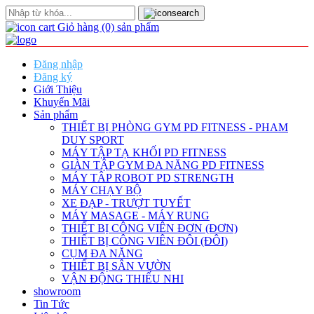
Giỏ hàng
(0)
sản phẩm
Đăng nhập
Đăng ký
Giới Thiệu
Khuyến Mãi
Sản phẩm
THIẾT BỊ PHÒNG GYM PD FITNESS - PHAM
DUY SPORT
MÁY TẬP TẠ KHỐI PD FITNESS
GIÀN TẬP GYM ĐA NĂNG PD FITNESS
MÁY TÂP ROBOT PD STRENGTH
MÁY CHẠY BỘ
XE ĐẠP - TRƯỢT TUYẾT
MÁY MASAGE - MÁY RUNG
THIẾT BỊ CÔNG VIÊN ĐƠN (ĐƠN)
THIẾT BỊ CÔNG VIÊN ĐÔI (ĐÔI)
CỤM ĐA NĂNG
THIẾT BỊ SÂN VƯỜN
VẬN ĐỘNG THIẾU NHI
showroom
Tin Tức