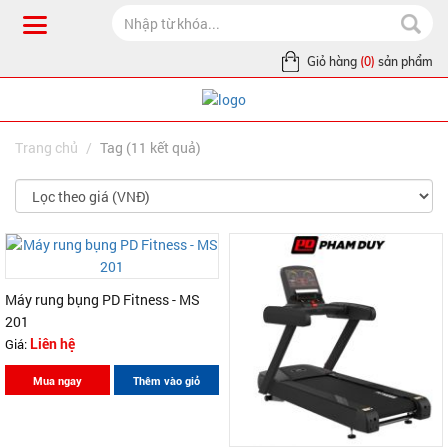
Giỏ hàng
(0)
sản phẩm
Trang chủ
Tag (11 kết quả)
Máy rung bụng PD Fitness - MS
201
Giá:
Liên hệ
Mua ngay
Thêm vào giỏ