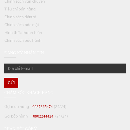
Chính sách vận chuyển
Tiêu chí bán hàng
Chính sách đổi/trả
Chính sách bảo mật
Hình thức thanh toán
Chính sách bảo hành
ĐĂNG KÝ NHẬN TIN
GỬI
CHĂM SÓC KHÁCH HÀNG
Gọi mua hàng :
(24/24)
0937865474
Gọi bảo hành :
(24/24)
0902244424
PHẢN HỒI GÓP Ý