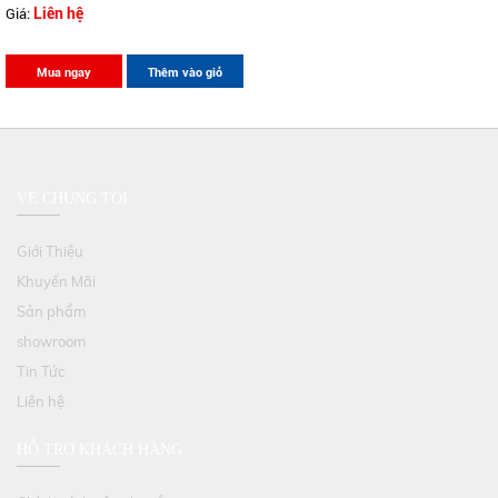
Giá:
Liên hệ
Mua ngay
Thêm vào giỏ
VỀ CHÚNG TÔI
Giới Thiệu
Khuyến Mãi
Sản phẩm
showroom
Tin Tức
Liên hệ
HỖ TRỢ KHÁCH HÀNG