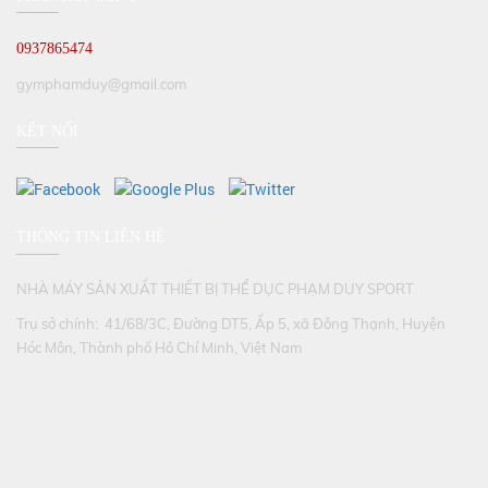
0937865474
gymphamduy@gmail.com
KẾT NỐI
THÔNG TIN LIÊN HỆ
NHÀ MÁY SẢN XUẤT THIẾT BỊ THỂ DỤC PHẠM DUY SPORT
Trụ sở chính: 41/68/3C, Đường DT5, Ấp 5, xã Đông Thạnh, Huyện
Hóc Môn, Thành phố Hồ Chí Minh, Việt Nam