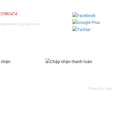
937865474
ymphamduy@gmail.com
HỨNG NHẬN
CHẤP NHẬN THANH TOÁN
Pham Duy Sport