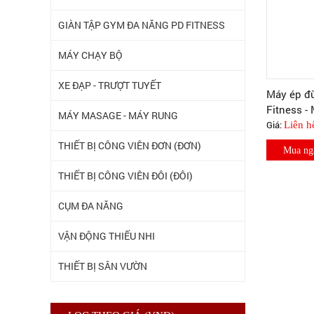
GIÀN TẬP GYM ĐA NĂNG PD FITNESS
MÁY CHẠY BỘ
XE ĐẠP - TRƯỢT TUYẾT
Máy ép đù
Fitness -
MÁY MASAGE - MÁY RUNG
Giá:
Liên h
THIẾT BỊ CÔNG VIÊN ĐƠN (ĐƠN)
Mua ng
THIẾT BỊ CÔNG VIÊN ĐÔI (ĐÔI)
CỤM ĐA NĂNG
VẬN ĐỘNG THIẾU NHI
THIẾT BỊ SÂN VƯỜN