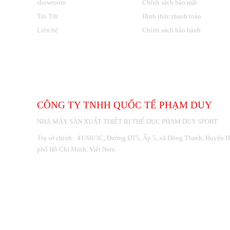
showroom
Chính sách bảo mật
Tin Tức
Hình thức thanh toán
Liên hệ
Chính sách bảo hành
THÔNG TIN LIÊN HỆ
CÔNG TY TNHH QUỐC TẾ PHẠM DUY
NHÀ MÁY SẢN XUẤT THIẾT BỊ THỂ DỤC PHẠM DUY SPORT
Trụ sở chính: 41/68/3C, Đường DT5, Ấp 5, xã Đông Thạnh, Huyện 
phố Hồ Chí Minh, Việt Nam