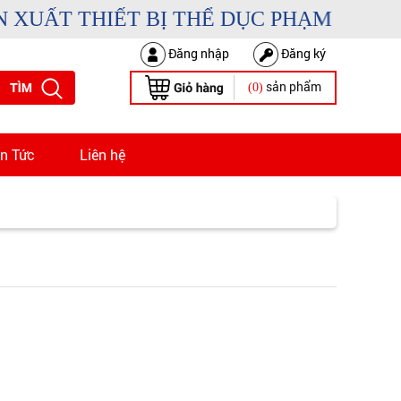
UẤT THIẾT BỊ THỂ DỤC PHẠM DUY SPO
Đăng nhập
Đăng ký
sản phẩm
(0)
in Tức
Liên hệ