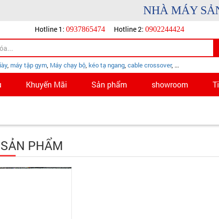
NHÀ MÁY SẢN X
Hotline 1:
Hotline 2:
0937865474
0902244424
iày
,
máy tập gym
,
Máy chạy bộ
,
kéo tạ ngang
,
cable crossover
, ...
u
Khuyến Mãi
Sản phẩm
showroom
T
 SẢN PHẨM