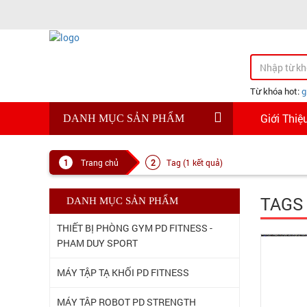
Từ khóa hot:
g
Giới Thiệ
DANH MỤC SẢN PHẨM
Trang chủ
Tag (1 kết quả)
TAGS
DANH MỤC SẢN PHẨM
THIẾT BỊ PHÒNG GYM PD FITNESS -
PHAM DUY SPORT
MÁY TẬP TẠ KHỐI PD FITNESS
MÁY TÂP ROBOT PD STRENGTH