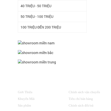
40 TRIỆU - 50 TRIỆU
50 TRIỆU - 100 TRIỆU
100 TRIỆU ĐẾN 200 TRIỆU
VỀ CHÚNG TÔI
HỖ TRỢ KHÁCH HÀNG
Giới Thiệu
Chính sách vận chuyển
Khuyến Mãi
Tiêu chí bán hàng
Sản phẩm
Chính sách đổi/trả