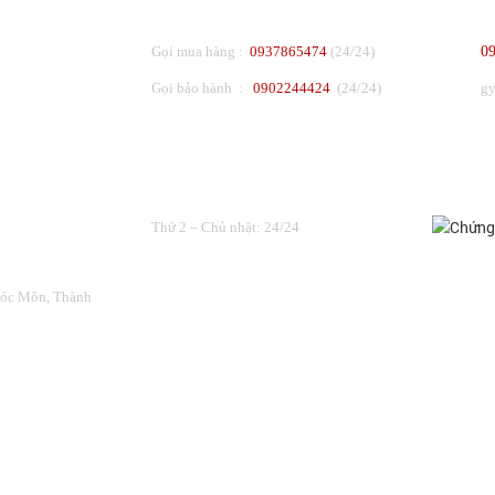
Gọi mua hàng :
0937865474
(24/24)
0
Gọi bảo hành :
0902244424
(24/24)
g
THỜI GIAN LÀM VIỆC
ĐƯỢC C
Thứ 2 – Chủ nhật: 24/24
Hóc Môn, Thành