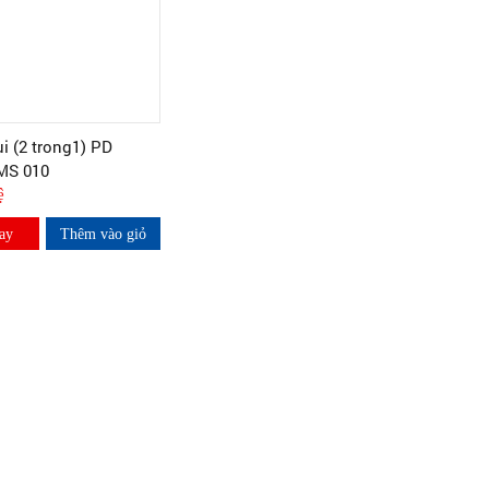
i (2 trong1) PD
 MS 010
ệ
ay
Thêm vào giỏ