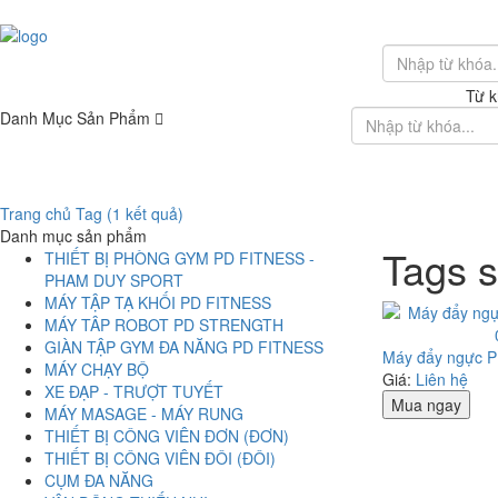
Từ k
Danh Mục Sản Phẩm
Giới Thiệu
Trang chủ
Tag (1 kết quả)
Danh mục sản phẩm
Tags 
THIẾT BỊ PHÒNG GYM PD FITNESS -
PHAM DUY SPORT
MÁY TẬP TẠ KHỐI PD FITNESS
MÁY TÂP ROBOT PD STRENGTH
GIÀN TẬP GYM ĐA NĂNG PD FITNESS
Máy đẩy ngực P
MÁY CHẠY BỘ
Giá:
Liên hệ
XE ĐẠP - TRƯỢT TUYẾT
Mua ngay
MÁY MASAGE - MÁY RUNG
THIẾT BỊ CÔNG VIÊN ĐƠN (ĐƠN)
THIẾT BỊ CÔNG VIÊN ĐÔI (ĐÔI)
CỤM ĐA NĂNG