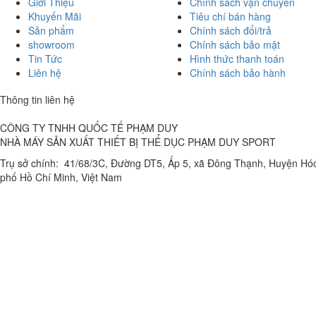
Giới Thiệu
Chính sách vận chuyển
Khuyến Mãi
Tiêu chí bán hàng
Sản phẩm
Chính sách đổi/trả
showroom
Chính sách bảo mật
Tin Tức
Hình thức thanh toán
Liên hệ
Chính sách bảo hành
Thông tin liên hệ
CÔNG TY TNHH QUỐC TẾ PHẠM DUY
NHÀ MÁY SẢN XUẤT THIẾT BỊ THỂ DỤC PHẠM DUY SPORT
Trụ sở chính: 41/68/3C, Đường DT5, Ấp 5, xã Đông Thạnh, Huyện Hó
phố Hồ Chí Minh, Việt Nam