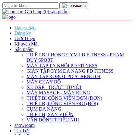
Giỏ hàng
(0)
sản phẩm
Đăng nhập
Đăng ký
Giới Thiệu
Khuyến Mãi
Sản phẩm
THIẾT BỊ PHÒNG GYM PD FITNESS - PHAM
DUY SPORT
MÁY TẬP TẠ KHỐI PD FITNESS
GIÀN TẬP GYM ĐA NĂNG PD FITNESS
MÁY TÂP ROBOT PD STRENGTH
MÁY CHẠY BỘ
XE ĐẠP - TRƯỢT TUYẾT
MÁY MASAGE - MÁY RUNG
THIẾT BỊ CÔNG VIÊN ĐƠN (ĐƠN)
THIẾT BỊ CÔNG VIÊN ĐÔI (ĐÔI)
CỤM ĐA NĂNG
THIẾT BỊ SÂN VƯỜN
VẬN ĐỘNG THIẾU NHI
showroom
Tin Tức