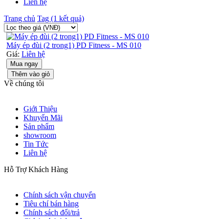
Liên hệ
Trang chủ
Tag (1 kết quả)
Máy ép đùi (2 trong1) PD Fitness - MS 010
Giá:
Liên hệ
Mua ngay
Thêm vào giỏ
Về chúng tôi
Giới Thiệu
Khuyến Mãi
Sản phẩm
showroom
Tin Tức
Liên hệ
Hỗ Trợ Khách Hàng
Chính sách vận chuyển
Tiêu chí bán hàng
Chính sách đổi/trả