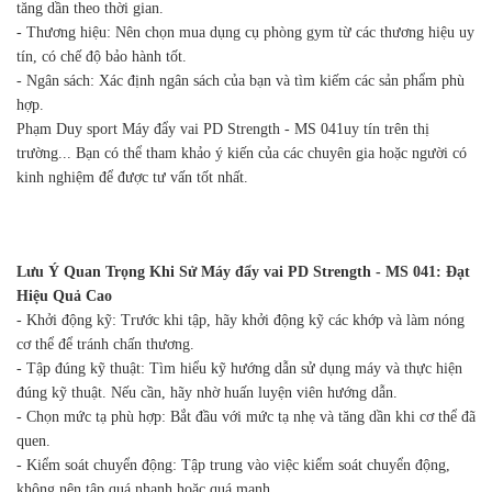
tăng dần theo thời gian.
- Thương hiệu: Nên chọn mua dụng cụ phòng gym từ các thương hiệu uy
tín, có chế độ bảo hành tốt.
- Ngân sách: Xác định ngân sách của bạn và tìm kiếm các sản phẩm phù
hợp.
Phạm Duy sport Máy đẩy vai PD Strength - MS 041uy tín trên thị
trường... Bạn có thể tham khảo ý kiến của các chuyên gia hoặc người có
kinh nghiệm để được tư vấn tốt nhất.
Lưu Ý Quan Trọng Khi Sử Máy đẩy vai PD Strength - MS 041: Đạt
Hiệu Quả Cao
- Khởi động kỹ: Trước khi tập, hãy khởi động kỹ các khớp và làm nóng
cơ thể để tránh chấn thương.
- Tập đúng kỹ thuật: Tìm hiểu kỹ hướng dẫn sử dụng máy và thực hiện
đúng kỹ thuật. Nếu cần, hãy nhờ huấn luyện viên hướng dẫn.
- Chọn mức tạ phù hợp: Bắt đầu với mức tạ nhẹ và tăng dần khi cơ thể đã
quen.
- Kiểm soát chuyển động: Tập trung vào việc kiểm soát chuyển động,
không nên tập quá nhanh hoặc quá mạnh.