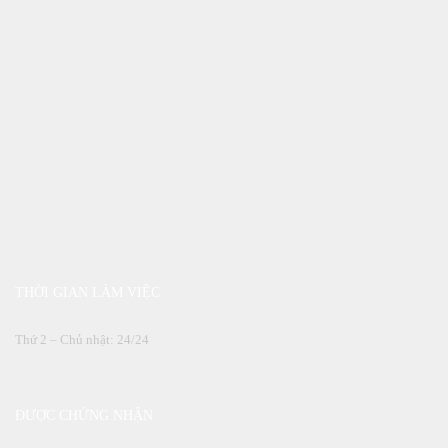
THỜI GIAN LÀM VIỆC
Thứ 2 – Chủ nhật: 24/24
ĐƯỢC CHỨNG NHẬN