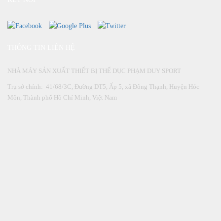
THÔNG TIN LIÊN HỆ
NHÀ MÁY SẢN XUẤT THIẾT BỊ THỂ DỤC PHẠM DUY SPORT
Trụ sở chính: 41/68/3C, Đường DT5, Ấp 5, xã Đông Thạnh, Huyện Hóc
Môn, Thành phố Hồ Chí Minh, Việt Nam