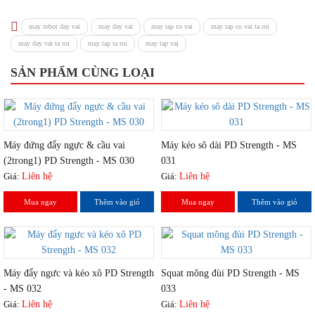
may robot day vai
may day vai
may tap co vai
may tap co vai ta roi
may day vai ta roi
may tap ta roi
may tap vai
SẢN PHẨM CÙNG LOẠI
Máy đứng đẩy ngực & cầu vai
Máy kéo sô dài PD Strength - MS
(2trong1) PD Strength - MS 030
031
Giá:
Liên hệ
Giá:
Liên hệ
Mua ngay
Thêm vào giỏ
Mua ngay
Thêm vào giỏ
Máy đẩy ngưc và kéo xô PD Strength
Squat mông đùi PD Strength - MS
- MS 032
033
Giá:
Liên hệ
Giá:
Liên hệ