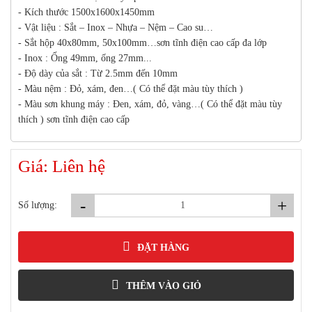
- Kích thước 1500x1600x1450mm
- Vật liệu : Sắt – Inox – Nhựa – Nệm – Cao su…
- Sắt hộp 40x80mm, 50x100mm…sơn tĩnh điện cao cấp đa lớp
- Inox : Ống 49mm, ống 27mm...
- Độ dày của sắt : Từ 2.5mm đến 10mm
- Màu nệm : Đỏ, xám, đen…( Có thể đặt màu tùy thích )
- Màu sơn khung máy : Đen, xám, đỏ, vàng…( Có thể đặt màu tùy
thích ) sơn tĩnh điện cao cấp
Giá: Liên hệ
-
+
Số lượng:
ĐẶT HÀNG
THÊM VÀO GIỎ