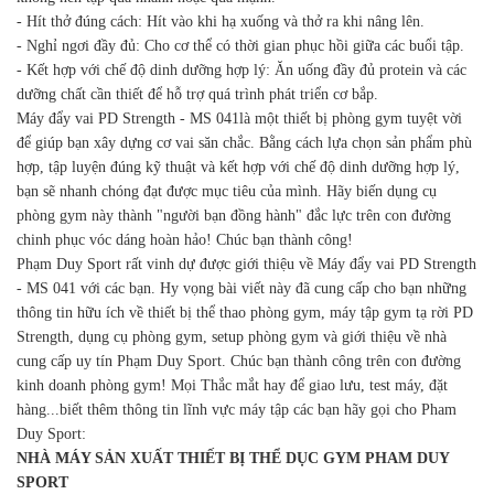
- Hít thở đúng cách: Hít vào khi hạ xuống và thở ra khi nâng lên.
- Nghỉ ngơi đầy đủ: Cho cơ thể có thời gian phục hồi giữa các buổi tập.
- Kết hợp với chế độ dinh dưỡng hợp lý: Ăn uống đầy đủ protein và các
dưỡng chất cần thiết để hỗ trợ quá trình phát triển cơ bắp.
Máy đẩy vai PD Strength - MS 041là một thiết bị phòng gym tuyệt vời
để giúp bạn xây dựng cơ vai săn chắc. Bằng cách lựa chọn sản phẩm phù
hợp, tập luyện đúng kỹ thuật và kết hợp với chế độ dinh dưỡng hợp lý,
bạn sẽ nhanh chóng đạt được mục tiêu của mình. Hãy biến dụng cụ
phòng gym này thành "người bạn đồng hành" đắc lực trên con đường
chinh phục vóc dáng hoàn hảo! Chúc bạn thành công!
Phạm Duy Sport rất vinh dự được giới thiệu về Máy đẩy vai PD Strength
- MS 041 với các bạn. Hy vọng bài viết này đã cung cấp cho bạn những
thông tin hữu ích về thiết bị thể thao phòng gym, máy tập gym tạ rời PD
Strength, dụng cụ phòng gym, setup phòng gym và giới thiệu về nhà
cung cấp uy tín Phạm Duy Sport. Chúc bạn thành công trên con đường
kinh doanh phòng gym! Mọi Thắc mắt hay để giao lưu, test máy, đặt
hàng...biết thêm thông tin lĩnh vực máy tập các bạn hãy gọi cho Pham
Duy Sport:
NHÀ MÁY SẢN XUẤT THIẾT BỊ THỂ DỤC GYM PHAM DUY
SPORT