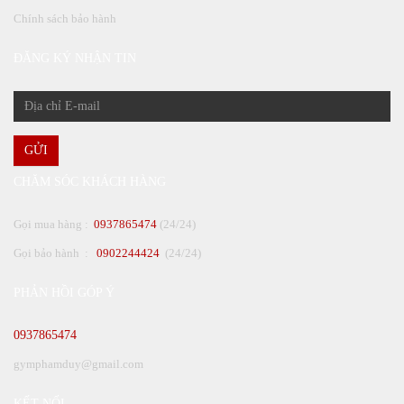
Chính sách bảo hành
ĐĂNG KÝ NHẬN TIN
GỬI
CHĂM SÓC KHÁCH HÀNG
Gọi mua hàng :
0937865474
(24/24)
Gọi bảo hành :
0902244424
(24/24)
PHẢN HỒI GÓP Ý
0937865474
gymphamduy@gmail.com
KẾT NỐI