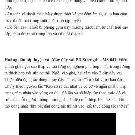
kinh nghiệm, bạn đều có thể dễ dàng sử dụng và điều chỉnh mức tạ phù
hợp.
- An toàn và thoải mái: Máy được thiết kế với đệm êm ái, giúp bạn cảm
thấy thoải mái trong suốt quá trình tập luyện.
- Độ bền cao: Thiết bị phòng gym này thường được làm từ chất liệu cao
cấp, chịu được tải trọng lớn và có tuổi thọ cao.
Hướng dẫn tập luyện với Máy đẩy vai PD Strength - MS 041:
Điều
chỉnh ghế ngồi cao thấp và tựa lưng độ nghiên phù hợp nhất, trọng lượng
tạ thích hợp với sức cơ thể. Ngồi vào ghế, hai cầm vào 2 cần đẩy vai.
Thực hiện động tác dùng 2 tay đẩy lên và sau đó trở lại vị trí ban đầu.
Chú ý theo nguyên tắc “Kéo cơ ra dài nhất và co cơ về ngắn nhất”. Tập
trung cảm nhận vào vùng cơ đùi. Sô lần và số hiệp tùy theo mức độ và
sức của mỗi người, thông thường 3 – 4 hiệp mỗi hiệp 10 – 12 lần. Hít
thở đúng nhất “khi bắt đầu động tác thì hít vào, kết thúc động tác thở ra”