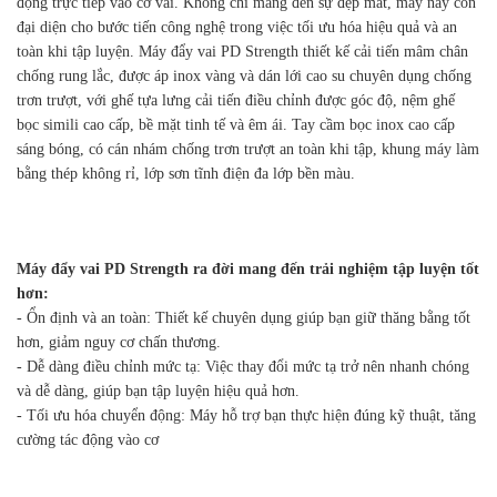
động trực tiếp vào cơ vai. Không chỉ mang đến sự đẹp mắt, máy này còn
đại diện cho bước tiến công nghệ trong việc tối ưu hóa hiệu quả và an
toàn khi tập luyện. Máy đẩy vai PD Strength thiết kế cải tiến mâm chân
chống rung lắc, được áp inox vàng và dán lới cao su chuyên dụng chống
trơn trượt, với ghế tựa lưng cải tiến điều chỉnh được góc độ, nệm ghế
bọc simili cao cấp, bề mặt tinh tế và êm ái. Tay cầm bọc inox cao cấp
sáng bóng, có cán nhám chống trơn trượt an toàn khi tập, khung máy làm
bằng thép không rỉ, lớp sơn tĩnh điện đa lớp bền màu.
Máy đẩy vai PD Strength ra đời mang đến trải nghiệm tập luyện tốt
hơn:
- Ổn định và an toàn: Thiết kế chuyên dụng giúp bạn giữ thăng bằng tốt
hơn, giảm nguy cơ chấn thương.
- Dễ dàng điều chỉnh mức tạ: Việc thay đổi mức tạ trở nên nhanh chóng
và dễ dàng, giúp bạn tập luyện hiệu quả hơn.
- Tối ưu hóa chuyển động: Máy hỗ trợ bạn thực hiện đúng kỹ thuật, tăng
cường tác động vào cơ