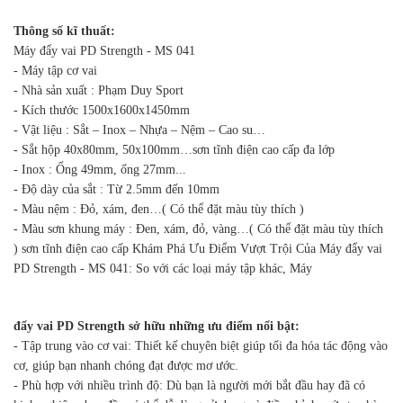
Thông số kĩ thuất:
Máy đẩy vai PD Strength - MS 041
- Máy tập cơ vai
- Nhà sản xuất : Phạm Duy Sport
- Kích thước 1500x1600x1450mm
- Vật liệu : Sắt – Inox – Nhựa – Nệm – Cao su…
- Sắt hộp 40x80mm, 50x100mm…sơn tĩnh điện cao cấp đa lớp
- Inox : Ống 49mm, ống 27mm...
- Độ dày của sắt : Từ 2.5mm đến 10mm
- Màu nệm : Đỏ, xám, đen…( Có thể đặt màu tùy thích )
- Màu sơn khung máy : Đen, xám, đỏ, vàng…( Có thể đặt màu tùy thích
) sơn tĩnh điện cao cấp Khám Phá Ưu Điểm Vượt Trội Của Máy đẩy vai
PD Strength - MS 041: So với các loại máy tập khác, Máy
đẩy vai PD Strength sở hữu những ưu điểm nổi bật:
- Tập trung vào cơ vai: Thiết kế chuyên biệt giúp tối đa hóa tác động vào
cơ, giúp bạn nhanh chóng đạt được mơ ước.
- Phù hợp với nhiều trình độ: Dù bạn là người mới bắt đầu hay đã có