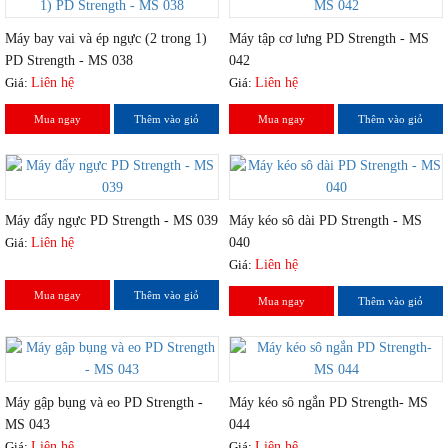
Máy bay vai và ép ngực (2 trong 1)
Máy tập cơ lưng PD Strength - MS
PD Strength - MS 038
042
Giá:
Liên hệ
Giá:
Liên hệ
Mua ngay
Thêm vào giỏ
Mua ngay
Thêm vào giỏ
Máy đẩy ngực PD Strength - MS 039
Máy kéo sô dài PD Strength - MS
Giá:
Liên hệ
040
Giá:
Liên hệ
Mua ngay
Thêm vào giỏ
Mua ngay
Thêm vào giỏ
Máy gập bụng và eo PD Strength -
Máy kéo sô ngắn PD Strength- MS
MS 043
044
Giá:
Liên hệ
Giá:
Liên hệ