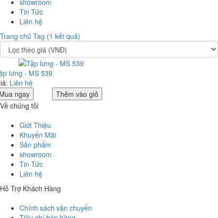
showroom
Tin Tức
Liên hệ
Trang chủ
Tag (1 kết quả)
ập lưng - MS 539
iá:
Liên hệ
Mua ngay
Thêm vào giỏ
Về chúng tôi
Giới Thiệu
Khuyến Mãi
Sản phẩm
showroom
Tin Tức
Liên hệ
Hỗ Trợ Khách Hàng
Chính sách vận chuyển
Tiêu chí bán hàng