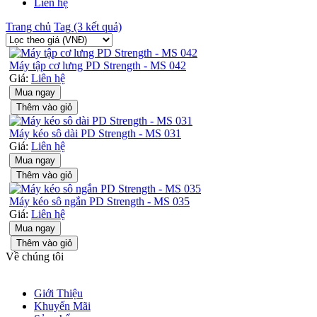
Liên hệ
Trang chủ
Tag (3 kết quả)
Máy tập cơ lưng PD Strength - MS 042
Giá:
Liên hệ
Mua ngay
Thêm vào giỏ
Máy kéo sô dài PD Strength - MS 031
Giá:
Liên hệ
Mua ngay
Thêm vào giỏ
Máy kéo sô ngắn PD Strength - MS 035
Giá:
Liên hệ
Mua ngay
Thêm vào giỏ
Về chúng tôi
Giới Thiệu
Khuyến Mãi