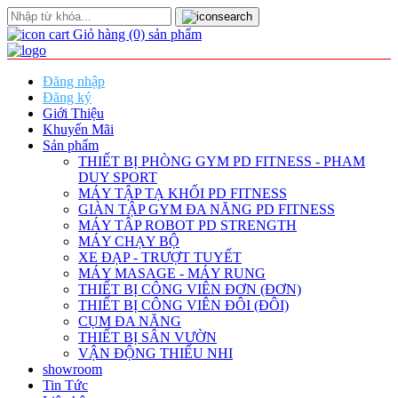
Giỏ hàng
(0)
sản phẩm
Đăng nhập
Đăng ký
Giới Thiệu
Khuyến Mãi
Sản phẩm
THIẾT BỊ PHÒNG GYM PD FITNESS - PHAM
DUY SPORT
MÁY TẬP TẠ KHỐI PD FITNESS
GIÀN TẬP GYM ĐA NĂNG PD FITNESS
MÁY TÂP ROBOT PD STRENGTH
MÁY CHẠY BỘ
XE ĐẠP - TRƯỢT TUYẾT
MÁY MASAGE - MÁY RUNG
THIẾT BỊ CÔNG VIÊN ĐƠN (ĐƠN)
THIẾT BỊ CÔNG VIÊN ĐÔI (ĐÔI)
CỤM ĐA NĂNG
THIẾT BỊ SÂN VƯỜN
VẬN ĐỘNG THIẾU NHI
showroom
Tin Tức