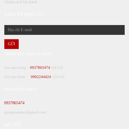
Chính sách bảo hành
ĐĂNG KÝ NHẬN TIN
GỬI
CHĂM SÓC KHÁCH HÀNG
Gọi mua hàng :
0937865474
(24/24)
Gọi bảo hành :
0902244424
(24/24)
PHẢN HỒI GÓP Ý
0937865474
gymphamduy@gmail.com
KẾT NỐI