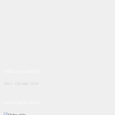
THỜI GIAN LÀM VIỆC
Thứ 2 – Chủ nhật: 24/24
ĐƯỢC CHỨNG NHẬN