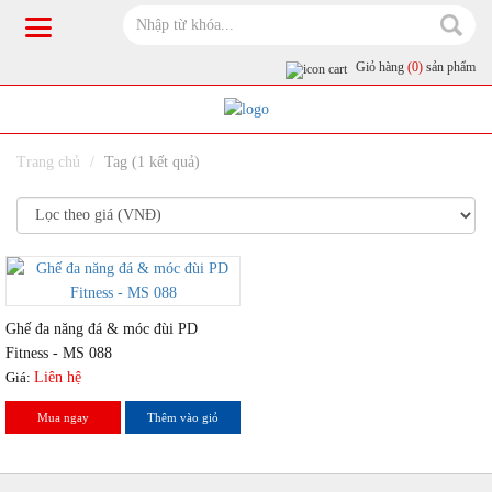
Giỏ hàng
(0)
sản phẩm
Trang chủ
Tag (1 kết quả)
Ghế đa năng đá & móc đùi PD
Fitness - MS 088
Giá:
Liên hệ
Mua ngay
Thêm vào giỏ