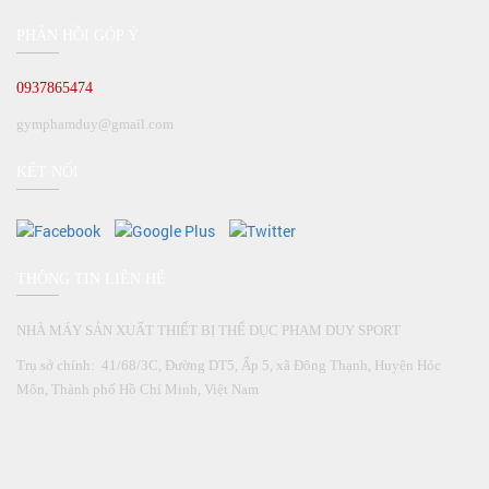
PHẢN HỒI GÓP Ý
0937865474
gymphamduy@gmail.com
KẾT NỐI
THÔNG TIN LIÊN HỆ
NHÀ MÁY SẢN XUẤT THIẾT BỊ THỂ DỤC PHẠM DUY SPORT
Trụ sở chính: 41/68/3C, Đường DT5, Ấp 5, xã Đông Thạnh, Huyện Hóc
Môn, Thành phố Hồ Chí Minh, Việt Nam