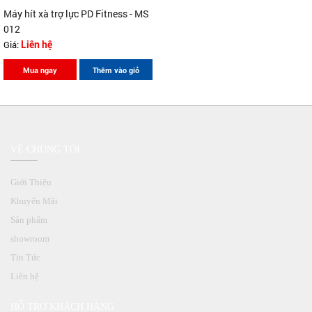
Máy hít xà trợ lực PD Fitness - MS
012
Giá:
Liên hệ
Mua ngay
Thêm vào giỏ
VỀ CHÚNG TÔI
Giới Thiệu
Khuyến Mãi
Sản phẩm
showroom
Tin Tức
Liên hệ
HỖ TRỢ KHÁCH HÀNG