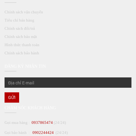
Chính sách vận chuyển
Tiêu chí bán hàng
Chính sách đổi/trả
Chính sách bảo mật
Hình thức thanh toán
Chính sách bảo hành
ĐĂNG KÝ NHẬN TIN
GỬI
CHĂM SÓC KHÁCH HÀNG
Gọi mua hàng :
0937865474
(24/24)
Gọi bảo hành :
0902244424
(24/24)