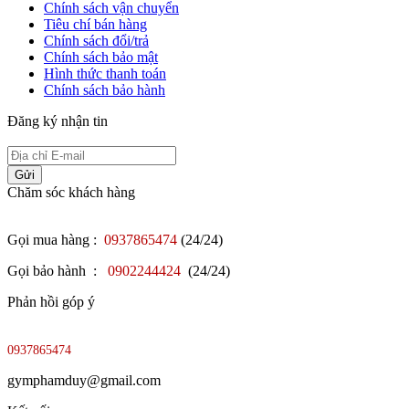
Chính sách vận chuyển
Tiêu chí bán hàng
Chính sách đổi/trả
Chính sách bảo mật
Hình thức thanh toán
Chính sách bảo hành
Đăng ký nhận tin
Gửi
Chăm sóc khách hàng
Gọi mua hàng :
0937865474
(24/24)
Gọi bảo hành :
0902244424
(24/24)
Phản hồi góp ý
0937865474
gymphamduy@gmail.com