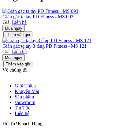
Giàn gác tạ tay PD Fitness - MS 093
Giá:
Liên hệ
Mua ngay
Thêm vào giỏ
Giàn gác tạ tay 3 tầng PD Fitness - MS 121
Giá:
Liên hệ
Mua ngay
Thêm vào giỏ
Về chúng tôi
Giới Thiệu
Khuyến Mãi
Sản phẩm
showroom
Tin Tức
Liên hệ
Hỗ Trợ Khách Hàng