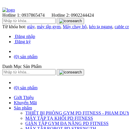
Hotline 1:
0937865474
Hotline 2:
0902244424
Từ khóa hot:
giày
,
máy tập gym
,
Máy chạy bộ
,
kéo tạ ngang
,
cable c
Đăng nhập
Đăng ký
(0)
sản phẩm
Danh Mục Sản Phẩm
(0)
sản phẩm
Giới Thiệu
Khuyến Mãi
Sản phẩm
THIẾT BỊ PHÒNG GYM PD FITNESS - PHAM DU
MÁY TẬP TẠ KHỐI PD FITNESS
GIÀN TẬP GYM ĐA NĂNG PD FITNESS
MÁY TÂP ROBOT PD STRENGTH