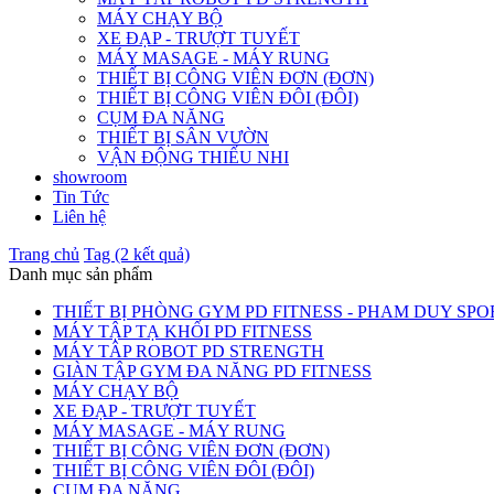
MÁY CHẠY BỘ
XE ĐẠP - TRƯỢT TUYẾT
MÁY MASAGE - MÁY RUNG
THIẾT BỊ CÔNG VIÊN ĐƠN (ĐƠN)
THIẾT BỊ CÔNG VIÊN ĐÔI (ĐÔI)
CỤM ĐA NĂNG
THIẾT BỊ SÂN VƯỜN
VẬN ĐỘNG THIẾU NHI
showroom
Tin Tức
Liên hệ
Trang chủ
Tag (2 kết quả)
Danh mục sản phẩm
THIẾT BỊ PHÒNG GYM PD FITNESS - PHAM DUY SPO
MÁY TẬP TẠ KHỐI PD FITNESS
MÁY TÂP ROBOT PD STRENGTH
GIÀN TẬP GYM ĐA NĂNG PD FITNESS
MÁY CHẠY BỘ
XE ĐẠP - TRƯỢT TUYẾT
MÁY MASAGE - MÁY RUNG
THIẾT BỊ CÔNG VIÊN ĐƠN (ĐƠN)
THIẾT BỊ CÔNG VIÊN ĐÔI (ĐÔI)
CỤM ĐA NĂNG