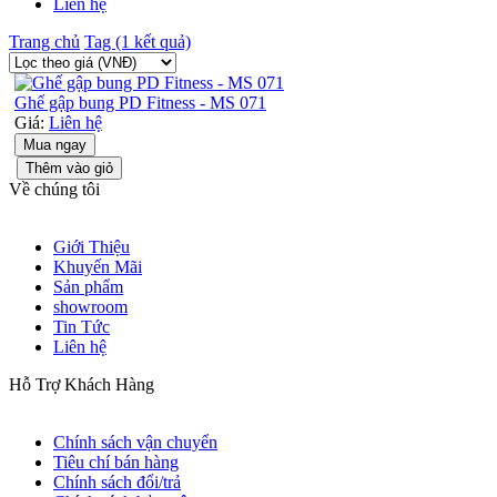
Liên hệ
Trang chủ
Tag (1 kết quả)
Ghế gập bung PD Fitness - MS 071
Giá:
Liên hệ
Mua ngay
Thêm vào giỏ
Về chúng tôi
Giới Thiệu
Khuyến Mãi
Sản phẩm
showroom
Tin Tức
Liên hệ
Hỗ Trợ Khách Hàng
Chính sách vận chuyển
Tiêu chí bán hàng
Chính sách đổi/trả