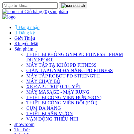
Giỏ hàng
(0)
sản phẩm
Đăng nhập
Đăng ký
Giới Thiệu
Khuyến Mãi
Sản phẩm
THIẾT BỊ PHÒNG GYM PD FITNESS - PHAM
DUY SPORT
MÁY TẬP TẠ KHỐI PD FITNESS
GIÀN TẬP GYM ĐA NĂNG PD FITNESS
MÁY TÂP ROBOT PD STRENGTH
MÁY CHẠY BỘ
XE ĐẠP - TRƯỢT TUYẾT
MÁY MASAGE - MÁY RUNG
THIẾT BỊ CÔNG VIÊN ĐƠN (ĐƠN)
THIẾT BỊ CÔNG VIÊN ĐÔI (ĐÔI)
CỤM ĐA NĂNG
THIẾT BỊ SÂN VƯỜN
VẬN ĐỘNG THIẾU NHI
showroom
Tin Tức