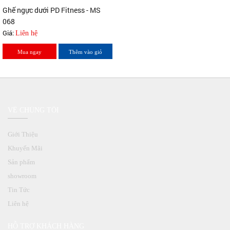
Ghế ngực dưới PD Fitness - MS
068
Giá:
Liên hệ
Mua ngay
Thêm vào giỏ
VỀ CHÚNG TÔI
Giới Thiệu
Khuyến Mãi
Sản phẩm
showroom
Tin Tức
Liên hệ
HỖ TRỢ KHÁCH HÀNG