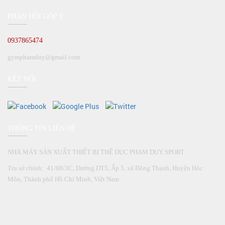
PHẢN HỒI GÓP Ý
0937865474
gymphamduy@gmail.com
KẾT NỐI
THÔNG TIN LIÊN HỆ
NHÀ MÁY SẢN XUẤT THIẾT BỊ THỂ DỤC PHẠM DUY SPORT
Trụ sở chính: 41/68/3C, Đường DT5, Ấp 5, xã Đông Thạnh, Huyện Hóc
Môn, Thành phố Hồ Chí Minh, Việt Nam