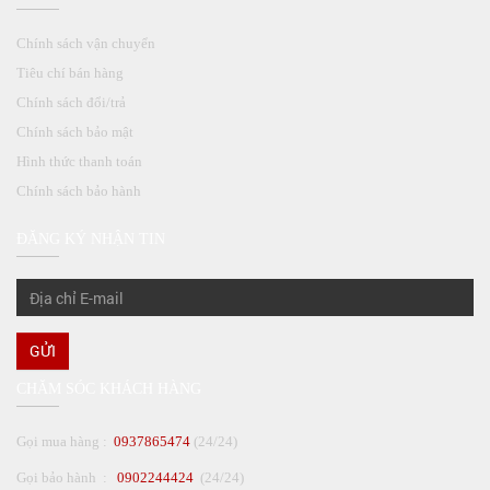
Chính sách vận chuyển
Tiêu chí bán hàng
Chính sách đổi/trả
Chính sách bảo mật
Hình thức thanh toán
Chính sách bảo hành
ĐĂNG KÝ NHẬN TIN
GỬI
CHĂM SÓC KHÁCH HÀNG
Gọi mua hàng :
0937865474
(24/24)
Gọi bảo hành :
0902244424
(24/24)