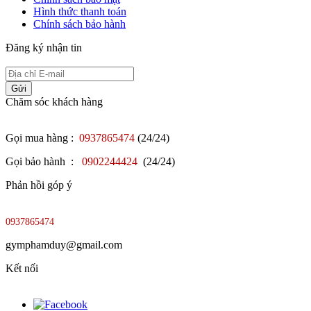
Hình thức thanh toán
Chính sách bảo hành
Đăng ký nhận tin
Gửi
Chăm sóc khách hàng
Gọi mua hàng :
0937865474
(24/24)
Gọi bảo hành :
0902244424
(24/24)
Phản hồi góp ý
0937865474
gymphamduy@gmail.com
Kết nối