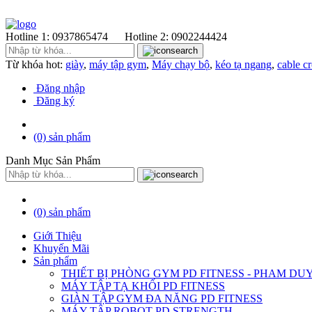
Hotline 1:
0937865474
Hotline 2:
0902244424
Từ khóa hot:
giày
,
máy tập gym
,
Máy chạy bộ
,
kéo tạ ngang
,
cable c
Đăng nhập
Đăng ký
(0)
sản phẩm
Danh Mục Sản Phẩm
(0)
sản phẩm
Giới Thiệu
Khuyến Mãi
Sản phẩm
THIẾT BỊ PHÒNG GYM PD FITNESS - PHAM DU
MÁY TẬP TẠ KHỐI PD FITNESS
GIÀN TẬP GYM ĐA NĂNG PD FITNESS
MÁY TÂP ROBOT PD STRENGTH