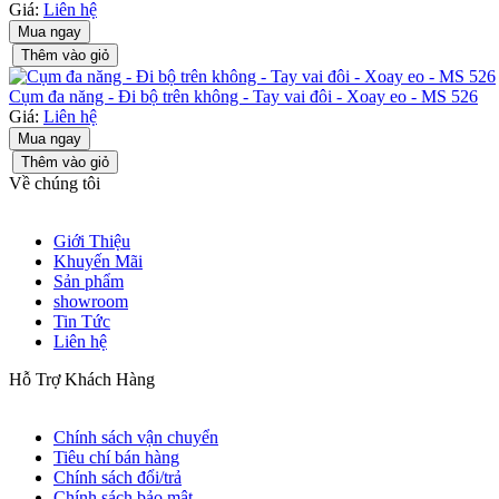
Giá:
Liên hệ
Mua ngay
Thêm vào giỏ
Cụm đa năng - Đi bộ trên không - Tay vai đôi - Xoay eo - MS 526
Giá:
Liên hệ
Mua ngay
Thêm vào giỏ
Về chúng tôi
Giới Thiệu
Khuyến Mãi
Sản phẩm
showroom
Tin Tức
Liên hệ
Hỗ Trợ Khách Hàng
Chính sách vận chuyển
Tiêu chí bán hàng
Chính sách đổi/trả
Chính sách bảo mật