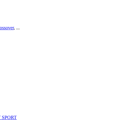
rossover
, ...
Y SPORT