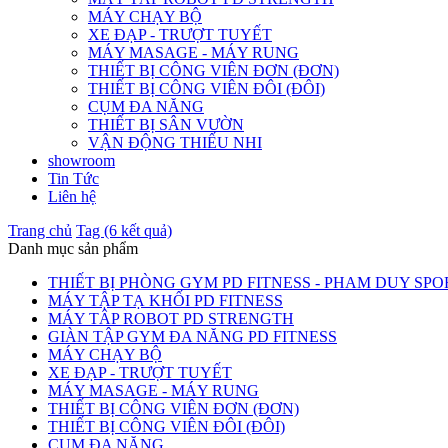
MÁY CHẠY BỘ
XE ĐẠP - TRƯỢT TUYẾT
MÁY MASAGE - MÁY RUNG
THIẾT BỊ CÔNG VIÊN ĐƠN (ĐƠN)
THIẾT BỊ CÔNG VIÊN ĐÔI (ĐÔI)
CỤM ĐA NĂNG
THIẾT BỊ SÂN VƯỜN
VẬN ĐỘNG THIẾU NHI
showroom
Tin Tức
Liên hệ
Trang chủ
Tag (6 kết quả)
Danh mục sản phẩm
THIẾT BỊ PHÒNG GYM PD FITNESS - PHAM DUY SPO
MÁY TẬP TẠ KHỐI PD FITNESS
MÁY TÂP ROBOT PD STRENGTH
GIÀN TẬP GYM ĐA NĂNG PD FITNESS
MÁY CHẠY BỘ
XE ĐẠP - TRƯỢT TUYẾT
MÁY MASAGE - MÁY RUNG
THIẾT BỊ CÔNG VIÊN ĐƠN (ĐƠN)
THIẾT BỊ CÔNG VIÊN ĐÔI (ĐÔI)
CỤM ĐA NĂNG