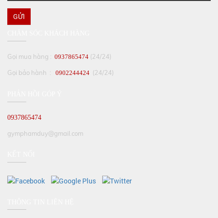
GỬI
CHĂM SÓC KHÁCH HÀNG
Gọi mua hàng :
(24/24)
0937865474
Gọi bảo hành :
(24/24)
0902244424
PHẢN HỒI GÓP Ý
0937865474
gymphamduy@gmail.com
KẾT NỐI
THÔNG TIN LIÊN HỆ