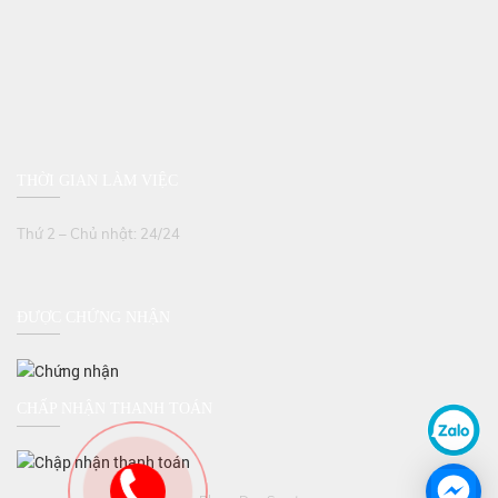
THỜI GIAN LÀM VIỆC
Thứ 2 – Chủ nhật: 24/24
ĐƯỢC CHỨNG NHẬN
CHẤP NHẬN THANH TOÁN