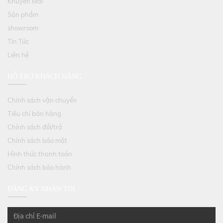
Khuyến Mãi
Sản phẩm
showroom
Tin Tức
Liên hệ
HỖ TRỢ KHÁCH HÀNG
Chính sách vận chuyển
Tiêu chí bán hàng
Chính sách đổi/trả
Chính sách bảo mật
Hình thức thanh toán
Chính sách bảo hành
ĐĂNG KÝ NHẬN TIN