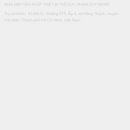
NHÀ MÁY SẢN XUẤT THIẾT BỊ THỂ DỤC PHẠM DUY SPORT
Trụ sở chính: 41/68/3C, Đường DT5, Ấp 5, xã Đông Thạnh, Huyện
Hóc Môn, Thành phố Hồ Chí Minh, Việt Nam