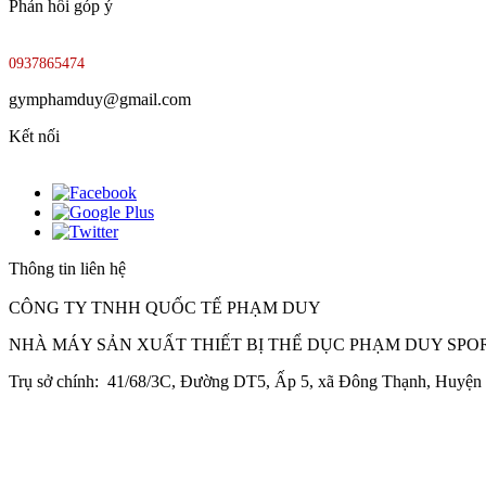
Phản hồi góp ý
0937865474
gymphamduy@gmail.com
Kết nối
Thông tin liên hệ
CÔNG TY TNHH QUỐC TẾ PHẠM DUY
NHÀ MÁY SẢN XUẤT THIẾT BỊ THỂ DỤC PHẠM DUY SPO
Trụ sở chính: 41/68/3C, Đường DT5, Ấp 5, xã Đông Thạnh, Huyệ