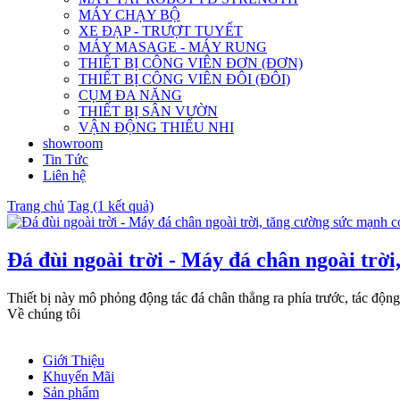
MÁY CHẠY BỘ
XE ĐẠP - TRƯỢT TUYẾT
MÁY MASAGE - MÁY RUNG
THIẾT BỊ CÔNG VIÊN ĐƠN (ĐƠN)
THIẾT BỊ CÔNG VIÊN ĐÔI (ĐÔI)
CỤM ĐA NĂNG
THIẾT BỊ SÂN VƯỜN
VẬN ĐỘNG THIẾU NHI
showroom
Tin Tức
Liên hệ
Trang chủ
Tag (1 kết quả)
Đá đùi ngoài trời - Máy đá chân ngoài trời
Thiết bị này mô phỏng động tác đá chân thẳng ra phía trước, tác động
Về chúng tôi
Giới Thiệu
Khuyến Mãi
Sản phẩm