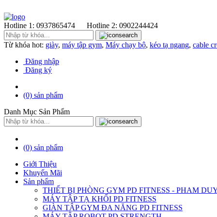
Hotline 1:
0937865474
Hotline 2:
0902244424
Từ khóa hot:
giày
,
máy tập gym
,
Máy chạy bộ
,
kéo tạ ngang
,
cable c
Đăng nhập
Đăng ký
(0)
sản phẩm
Danh Mục Sản Phẩm
(0)
sản phẩm
Giới Thiệu
Khuyến Mãi
Sản phẩm
THIẾT BỊ PHÒNG GYM PD FITNESS - PHAM DU
MÁY TẬP TẠ KHỐI PD FITNESS
GIÀN TẬP GYM ĐA NĂNG PD FITNESS
MÁY TÂP ROBOT PD STRENGTH