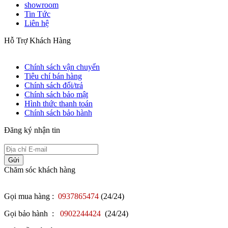
showroom
Tin Tức
Liên hệ
Hỗ Trợ Khách Hàng
Chính sách vận chuyển
Tiêu chí bán hàng
Chính sách đổi/trả
Chính sách bảo mật
Hình thức thanh toán
Chính sách bảo hành
Đăng ký nhận tin
Gửi
Chăm sóc khách hàng
Gọi mua hàng :
0937865474
(24/24)
Gọi bảo hành :
0902244424
(24/24)