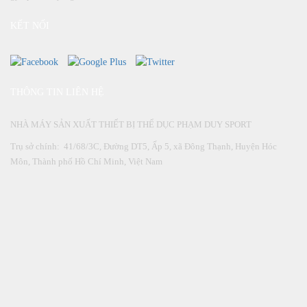
KẾT NỐI
THÔNG TIN LIÊN HỆ
NHÀ MÁY SẢN XUẤT THIẾT BỊ THỂ DỤC PHẠM DUY SPORT
Trụ sở chính: 41/68/3C, Đường DT5, Ấp 5, xã Đông Thạnh, Huyện Hóc
Môn, Thành phố Hồ Chí Minh, Việt Nam