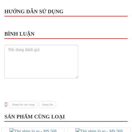
HƯỚNG DẪN SỬ DỤNG
BÌNH LUẬN
thang leo cau vong
thang leo
SẢN PHẨM CÙNG LOẠI