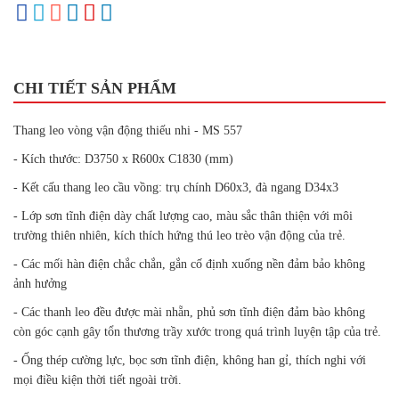
CHI TIẾT SẢN PHẨM
Thang leo vòng vận động thiếu nhi - MS 557
- Kích thước: D3750 x R600x C1830 (mm)
- Kết cấu thang leo cầu vồng: trụ chính D60x3, đà ngang D34x3
- Lớp sơn tĩnh điện dày chất lượng cao, màu sắc thân thiện với môi
trường thiên nhiên, kích thích hứng thú leo trèo vận động của trẻ.
- Các mối hàn điện chắc chắn, gắn cố định xuống nền đảm bảo không
ảnh hưởng
- Các thanh leo đều được mài nhẵn, phủ sơn tĩnh điện đảm bào không
còn góc cạnh gây tổn thương trầy xước trong quá trình luyện tập của trẻ.
- Ống thép cường lực, bọc sơn tĩnh điện, không han gỉ, thích nghi với
mọi điều kiện thời tiết ngoài trời.