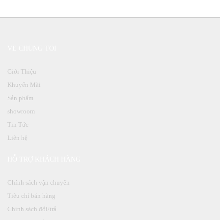
VỀ CHÚNG TÔI
Giới Thiệu
Khuyến Mãi
Sản phẩm
showroom
Tin Tức
Liên hệ
HỖ TRỢ KHÁCH HÀNG
Chính sách vận chuyển
Tiêu chí bán hàng
Chính sách đổi/trả