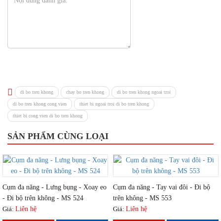
di bo tren khong
chay bo tren khong
di bo tren khong ngoai troi
di bo tren khong cong vien
thiet bi ngoai troi di bo tren khong
thiet bi cong vien di bo tren khong
SẢN PHẨM CÙNG LOẠI
Cụm đa năng - Lưng bụng - Xoay eo
Cụm đa năng - Tay vai đôi - Đi bộ
- Đi bộ trên không - MS 524
trên không - MS 553
Giá:
Liên hệ
Giá:
Liên hệ