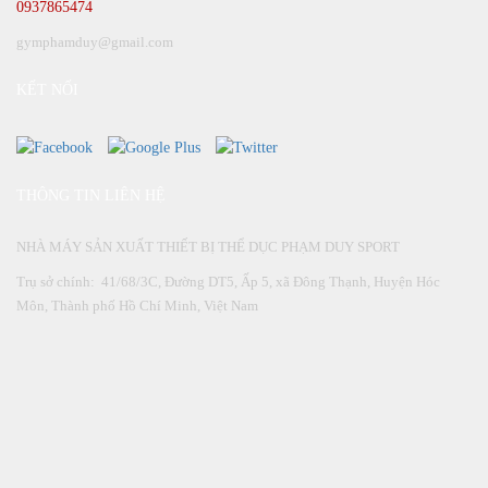
0937865474
gymphamduy@gmail.com
KẾT NỐI
THÔNG TIN LIÊN HỆ
NHÀ MÁY SẢN XUẤT THIẾT BỊ THỂ DỤC PHẠM DUY SPORT
Trụ sở chính: 41/68/3C, Đường DT5, Ấp 5, xã Đông Thạnh, Huyện Hóc
Môn, Thành phố Hồ Chí Minh, Việt Nam