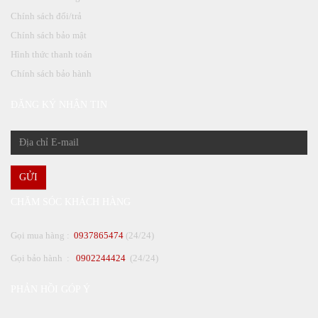
Chính sách đổi/trả
Chính sách bảo mật
Hình thức thanh toán
Chính sách bảo hành
ĐĂNG KÝ NHẬN TIN
GỬI
CHĂM SÓC KHÁCH HÀNG
Gọi mua hàng :
0937865474
(24/24)
Gọi bảo hành :
0902244424
(24/24)
PHẢN HỒI GÓP Ý