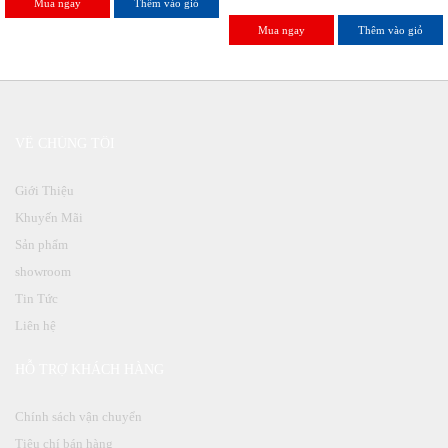
Mua ngay
Thêm vào giỏ
Mua ngay
Thêm vào giỏ
VỀ CHÚNG TÔI
Giới Thiệu
Khuyến Mãi
Sản phẩm
showroom
Tin Tức
Liên hệ
HỖ TRỢ KHÁCH HÀNG
Chính sách vận chuyển
Tiêu chí bán hàng