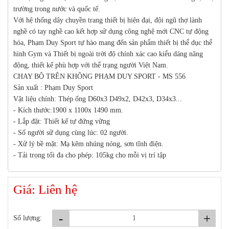
trường trong nước và quốc tế.
Với hệ thống dây chuyền trang thiết bị hiện đại, đội ngũ thợ lành
nghề có tay nghề cao kết hợp sử dụng công nghệ mới CNC tự động
hóa, Phạm Duy Sport tự hào mang đến sản phẩm thiết bị thể dục thể
hình Gym và Thiết bị ngoài trời độ chính xác cao kiểu dáng năng
động, thiết kế phù hợp với thể trạng người Việt Nam.
CHAY BỘ TRÊN KHÔNG PHẠM DUY SPORT - MS 556
Sản xuất : Phạm Duy Sport
Vật liệu chính: Thép ống D60x3 D49x2, D42x3, D34x3...
- Kích thước:1900 x 1100x 1490 mm.
- Lắp đặt: Thiết kế tự đứng vững
- Số người sử dụng cùng lúc: 02 người.
- Xử lý bề mặt: Mạ kẽm nhúng nóng, sơn tĩnh điện.
- Tải trọng tối đa cho phép: 105kg cho mỗi vị trí tập
Giá: Liên hệ
-
+
Số lượng: