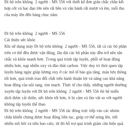
Đi bộ trên không 2 người - MS 556 với thiết kế đơn giản chắc chắn kết
hợp cốt và bạc đạn lớn nên rất bền và vận hành rất mượt và êm, tuổi thọ
của máy lên đến hàng chục năm.
Đi bộ trên không 2 người - MS 556
Cải thiện sức khỏe.
Khi sử dụng máy Đi bộ trên không 2 người - MS 556, tất cả các bộ phận
trên cơ thể đều được vận động, lâu dài các bộ phận này đều trở nên săn
chắc và khỏe mạnh hơn. Trong quá trình tập luyện, phổi sẽ hoạt động
nhiều hơn, nạp nhiều oxy và đào thải carbon. Việc duy trì thói quen tập
luyện hàng ngày giúp lượng oxy ở các mô tế bào gia tăng, máu lưu thông
tốt hơn, quá trình trao đổi chất tiến hành thuận lợi và nâng cao khả năng
hoạt động của nội tạng, tim mạch. Thực tế cho thấy, những người thường
xuyên tập luyện với Đi bộ trên không 2 người - MS 556 thì hệ miễn
dịch được cải thiện, sức khỏe tốt hơn, ít bị cảm và ốm vặt so với người
không tập luyện thể thao.
Đi bộ trên không 2 người - MS 556 tác động trực tiếp vào các nhóm
chân khiến chúng được hoạt động liên tục, giúp cơ thể nóng lên, tiết
nhiều mồ hôi và tiêu hao calo, từ đó hỗ trợ quá trình giảm cân hiệu quả.